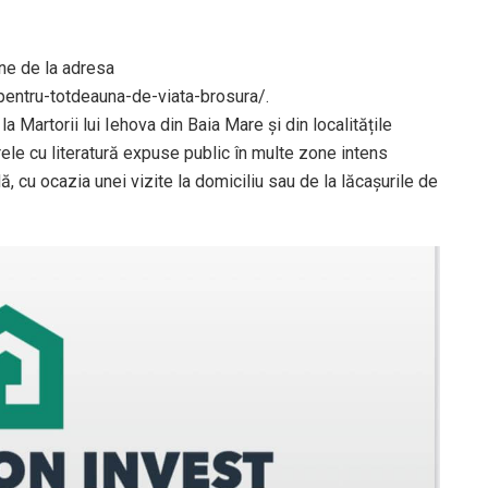
ine de la adresa
pentru-totdeauna-de-viata-brosura/.
 la Martorii lui Iehova din Baia Mare și din localitățile
arele cu literatură expuse public în multe zone intens
dă, cu ocazia unei vizite la domiciliu sau de la lăcașurile de