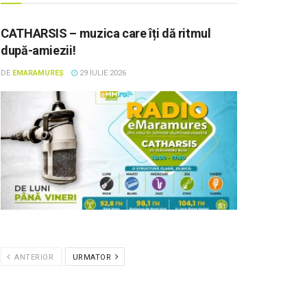
CATHARSIS – muzica care îți dă ritmul
după-amiezii!
DE
EMARAMUREȘ
29 IULIE 2026
ANTERIOR
URMATOR