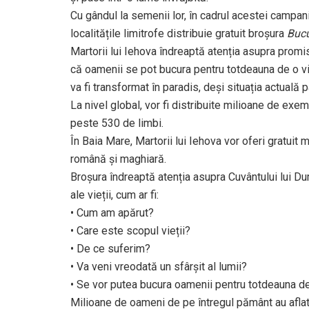
Cu gândul la semenii lor, în cadrul acestei campani
localitățile limitrofe distribuie gratuit broșura
Bucu
Martorii lui Iehova îndreaptă atenția asupra promisiu
că oamenii se pot bucura pentru totdeauna de o via
va fi transformat în paradis, deși situația actuală p
La nivel global, vor fi distribuite milioane de exe
peste 530 de limbi.
În Baia Mare, Martorii lui Iehova vor oferi gratuit 
română și maghiară.
Broșura îndreaptă atenția asupra Cuvântului lui 
ale vieții, cum ar fi:
• Cum am apărut?
• Care este scopul vieții?
• De ce suferim?
• Va veni vreodată un sfârșit al lumii?
• Se vor putea bucura oamenii pentru totdeauna de
Milioane de oameni de pe întregul pământ au aflat 