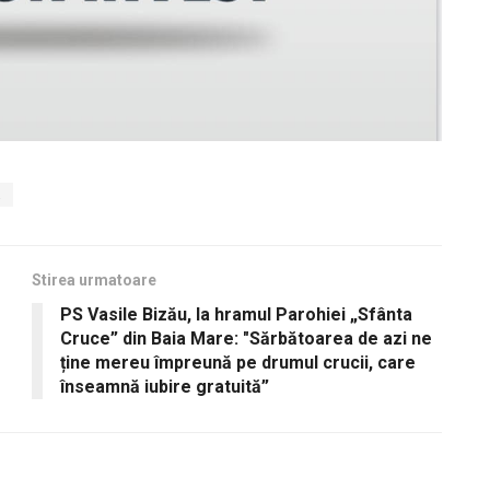
a
Stirea urmatoare
PS Vasile Bizău, la hramul Parohiei „Sfânta
Cruce” din Baia Mare: "Sărbătoarea de azi ne
ține mereu împreună pe drumul crucii, care
înseamnă iubire gratuită”