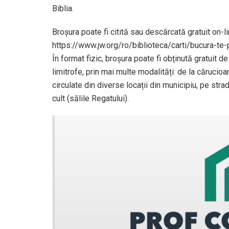
Biblia.
Broșura poate fi citită sau descărcată gratuit on-l
https://www.jw.org/ro/biblioteca/carti/bucura-te-
În format fizic, broșura poate fi obținută gratuit de
limitrofe, prin mai multe modalități: de la cărucio
circulate din diverse locații din municipiu, pe stra
cult (sălile Regatului).