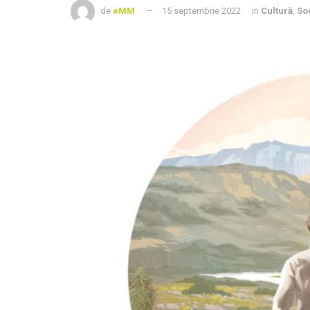
de
eMM
15 septembrie 2022
in
Cultură
,
So