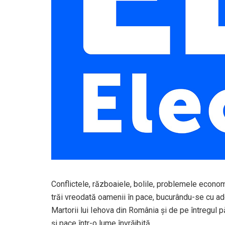
Conflictele, războaiele, bolile, problemele economi
trăi vreodată oamenii în pace, bucurându-se cu ad
Martorii lui Iehova din România și de pe întregu
și pace într-o lume învrăjbită.