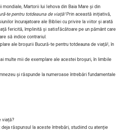
i mondiale, Martorii lui Iehova din Baia Mare și din
ră-te pentru totdeauna de viață!
Prin această inițiativă,
nilor încurajatoare ale Bibliei cu privire la viitor și arată
ță fericită, împlinită și satisfăcătoare pe un pământ care
are să indice contrariul.
mplare ale broșurii Bucură-te pentru totdeauna de viață!, în
mai multe mii de exemplare ale acestei broșuri, în limbile
Dumnezeu și răspunde la numeroase întrebări fundamentale
 viață?
deja răspunsul la aceste întrebări, studiind cu atenție