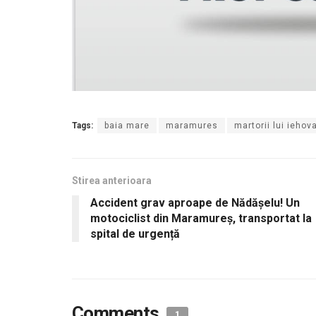
Tags:
baia mare
maramures
martorii lui iehov
Stirea anterioara
Accident grav aproape de Nădășelu! Un
motociclist din Maramureș, transportat la
spital de urgență
Comments
1