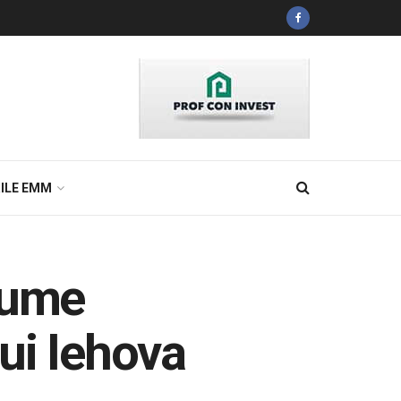
ILE EMM
lume
lui Iehova