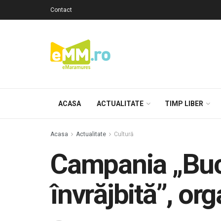
Contact
ACASA
ACTUALITATE
TIMP LIBER
Acasa
Actualitate
Cultură
Campania „Bucu
învrăjbită”, or