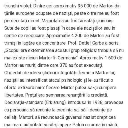
triunghi violet. Dintre cei aproximativ 35 000 de Martori din
țările europene ocupate de naziști, peste o treime au fost
persecutați direct. Majoritatea au fost arestați și închiși.
Sute de copii au fost plasați în case ale naziștilor sau în
centre de reeducare. Aproximativ 4 200 de Martori au fost
trimiși în lagăre de concentrare. Prof. Detlef Garbe a scris:
„Scopul era exterminarea acestui grup religios: trebuia să nu
mai existe niciun Martor în Germania”. Aproximativ 1 600 de
Martori au murit, dintre care 370 au fost executați.
Obsedați de ideea știrbirii integrității ferme a Martorilor,
naziștii au intensificat atacul psihologic și le-au făcut o
ofertă extraordinară: fiecare Martor putea să-și cumpere
libertatea. Prețul era semnarea renunțării la credință.
Declarația-standard (Erklärung), introdusă în 1938, prevedea
ca persoana să renunțe la credința sa, să-i denunțe pe
ceilalți Martori, să recunoască guvernul nazist drept cea
mai mare autoritate și să-și apere Patria cu arma în mână.