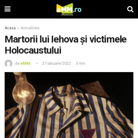
Acasa
Actualitate
Martorii lui Iehova și victimele
Holocaustului
de
eMM
27 ianuarie 2022
3 min