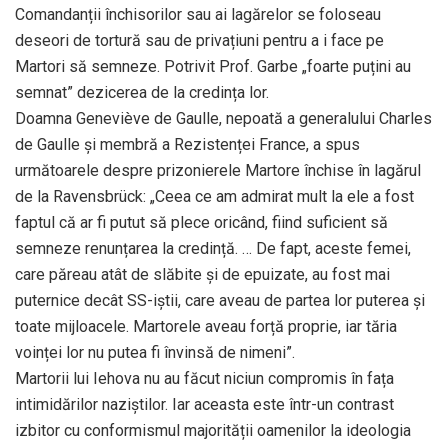
Comandanții închisorilor sau ai lagărelor se foloseau
deseori de tortură sau de privațiuni pentru a i face pe
Martori să semneze. Potrivit Prof. Garbe „foarte puțini au
semnat” dezicerea de la credința lor.
Doamna Geneviève de Gaulle, nepoată a generalului Charles
de Gaulle și membră a Rezistenței France, a spus
următoarele despre prizonierele Martore închise în lagărul
de la Ravensbrück: „Ceea ce am admirat mult la ele a fost
faptul că ar fi putut să plece oricând, fiind suficient să
semneze renunțarea la credință. … De fapt, aceste femei,
care păreau atât de slăbite și de epuizate, au fost mai
puternice decât SS-iștii, care aveau de partea lor puterea și
toate mijloacele. Martorele aveau forță proprie, iar tăria
voinței lor nu putea fi învinsă de nimeni”.
Martorii lui Iehova nu au făcut niciun compromis în fața
intimidărilor naziștilor. Iar aceasta este într-un contrast
izbitor cu conformismul majorității oamenilor la ideologia