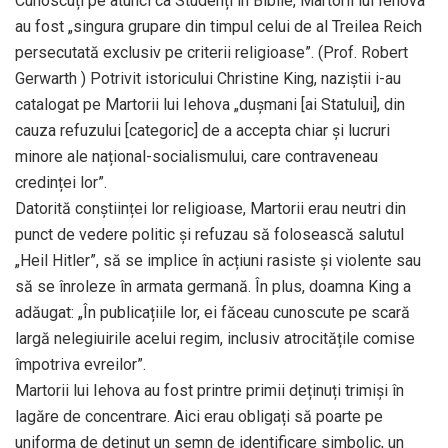
Cunoscuți pe atunci ca Studenți în Biblie, Martorii lui Iehova
au fost „singura grupare din timpul celui de al Treilea Reich
persecutată exclusiv pe criterii religioase”. (Prof. Robert
Gerwarth ) Potrivit istoricului Christine King, naziștii i-au
catalogat pe Martorii lui Iehova „dușmani [ai Statului], din
cauza refuzului [categoric] de a accepta chiar și lucruri
minore ale național-socialismului, care contraveneau
credinței lor”.
Datorită conștiinței lor religioase, Martorii erau neutri din
punct de vedere politic și refuzau să folosească salutul
„Heil Hitler”, să se implice în acțiuni rasiste și violente sau
să se înroleze în armata germană. În plus, doamna King a
adăugat: „În publicațiile lor, ei făceau cunoscute pe scară
largă nelegiuirile acelui regim, inclusiv atrocitățile comise
împotriva evreilor”.
Martorii lui Iehova au fost printre primii deținuți trimiși în
lagăre de concentrare. Aici erau obligați să poarte pe
uniforma de deținut un semn de identificare simbolic, un