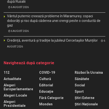
după Rusalii
6 AUGUST 2026
Vântul puternic creează probleme în Maramureș: copaci
doborâți și risc după căderea unei crengi peste o conductă de
gaz
6 AUGUST 2026
Credință, aventură și tradiție la jubileul Cercetașilor Munților
6
AUGUST 2026
Navighează după categorie
112
COVID-19
Război În Ucraina
Actualitate
Cultură
Sănătate
Alegeri
Editorial
Social
Europarlamentare
Educaţie
Sport
Alegeri Locale
Fără Categorie
Știri Externe
Alegeri
Monden
Știri Naționale
Prezidentiale