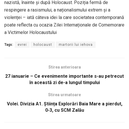
nazistă, înainte și după Holocaust. Poziția fermă de
respingere a rasismului, a naționalismului extrem și a
violenței – iată câteva idei la care societatea contemporană
poate reflecta cu ocazia Zilei Internaționale de Comemorare
a Victimelor Holocaustului
Tags:
evrei
holocaust
martorii lui iehova
Stirea anterioara
27 ianuarie – Ce evenimente importante s-au petrecut
în această zi de-a lungul timpului
Stirea urmatoare
Volei. Divizia A1. Știința Explorări Baia Mare a pierdut,
0-3, cu SCM Zalău