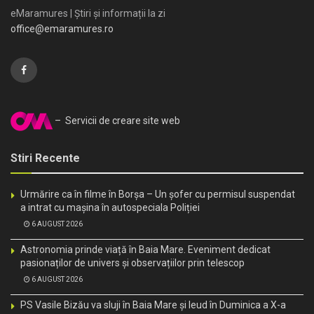
eMaramures | Știri și informații la zi
office@emaramures.ro
– Servicii de creare site web
Stiri Recente
Urmărire ca în filme în Borșa – Un șofer cu permisul suspendat
a intrat cu mașina în autospeciala Poliției
6 AUGUST 2026
Astronomia prinde viață în Baia Mare. Eveniment dedicat
pasionaților de univers și observațiilor prin telescop
6 AUGUST 2026
PS Vasile Bizău va sluji în Baia Mare și Ieud în Duminica a X-a