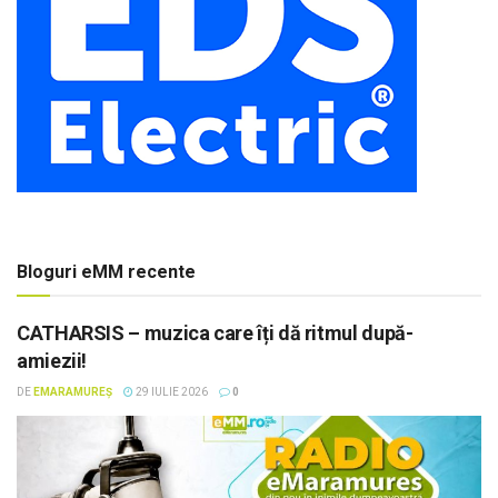
Bloguri eMM recente
CATHARSIS – muzica care îți dă ritmul după-
amiezii!
DE
EMARAMUREȘ
29 IULIE 2026
0