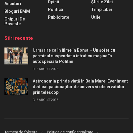
Opinii
Știrile Zilei
Anunturi
Politică
Timp Liber
Bloguri EMM
Publicitate
Utile
Chipuri De
Poveste
Stiri recente
Urmărire ca în filme în Borșa – Un șofer cu
permisul suspendat a intrat cu mașina în
autospeciala Poliției
6 AUGUST 2026
Astronomia prinde viață în Baia Mare. Eveniment
dedicat pasionaților de univers și observațiilor
prin telescop
6 AUGUST 2026
Termeni de folosire
Politica de confidentialitate