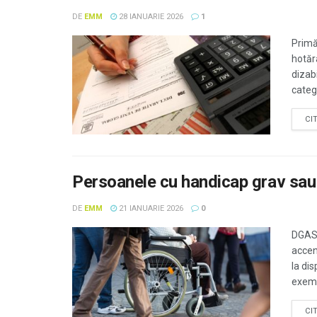
DE
EMM
28 IANUARIE 2026
1
Primă
hotărâ
dizab
categ
CI
Persoanele cu handicap grav sau 
DE
EMM
21 IANUARIE 2026
0
DGASP
accent
la dis
exemp
CI