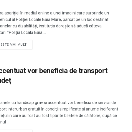
ma apariției în mediul online a unei imagini care surprinde un
ehicul al Poliției Locale Baia Mare, parcat pe un loc destinat
anelor cu dizabilități, instituția dorește să aducă câteva
ări. ”Poliția Locală Baia ...
TESTE MAI MULT
ccentuat vor beneficia de transport
udeț
anele cu handicap grav şi accentuat vor beneficia de servicii de
ort interurban gratuit în condiţii simplificate și anume indiferent
ețul în care au fost au fost tipărite biletele de călătorie, după ce
ul ...