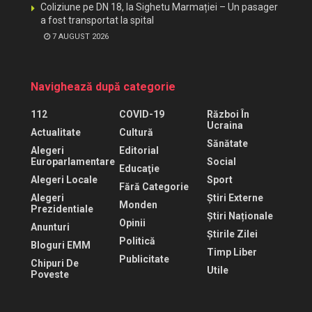
Coliziune pe DN 18, la Sighetu Marmației – Un pasager
a fost transportat la spital
7 AUGUST 2026
Navighează după categorie
112
COVID-19
Război În
Ucraina
Actualitate
Cultură
Sănătate
Alegeri
Editorial
Europarlamentare
Social
Educaţie
Alegeri Locale
Sport
Fără Categorie
Alegeri
Știri Externe
Monden
Prezidentiale
Știri Naționale
Opinii
Anunturi
Știrile Zilei
Politică
Bloguri EMM
Timp Liber
Publicitate
Chipuri De
Utile
Poveste