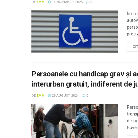
DE
EMM
14 NOIEMBRIE 2025
0
În ur
autov
perso
preciz
CI
Persoanele cu handicap grav și a
interurban gratuit, indiferent de j
DE
EMM
29 AUGUST 2024
0
Perso
transp
de jud
Guvern