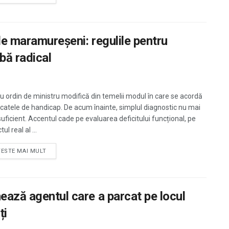
de maramureșeni: regulile pentru
bă radical
u ordin de ministru modifică din temelii modul în care se acordă
ficatele de handicap. De acum înainte, simplul diagnostic nu mai
suficient. Accentul cade pe evaluarea deficitului funcțional, pe
ul real al ...
TESTE MAI MULT
ează agentul care a parcat pe locul
ți