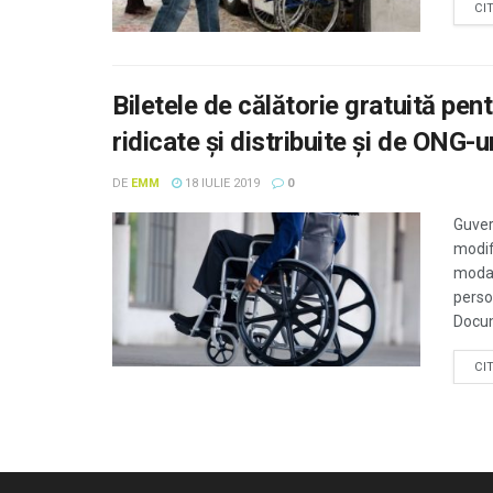
CI
Biletele de călătorie gratuită pen
ridicate și distribuite și de ONG-u
DE
EMM
18 IULIE 2019
0
Guver
modif
modal
perso
Docum
CI