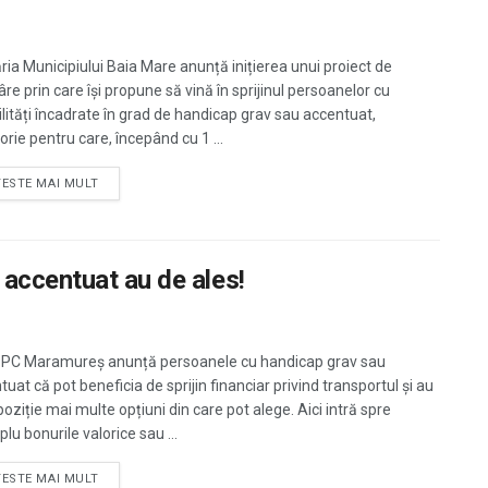
ria Municipiului Baia Mare anunță inițierea unui proiect de
re prin care își propune să vină în sprijinul persoanelor cu
ilități încadrate în grad de handicap grav sau accentuat,
orie pentru care, începând cu 1 ...
TESTE MAI MULT
accentuat au de ales!
C Maramureș anunță persoanele cu handicap grav sau
uat că pot beneficia de sprijin financiar privind transportul și au
poziție mai multe opțiuni din care pot alege. Aici intră spre
lu bonurile valorice sau ...
TESTE MAI MULT