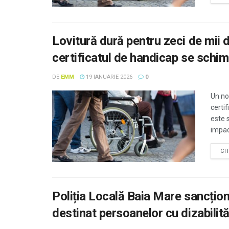
Lovitură dură pentru zeci de mii 
certificatul de handicap se schim
DE
EMM
19 IANUARIE 2026
0
Un no
certi
este 
impact
CI
Poliția Locală Baia Mare sancțion
destinat persoanelor cu dizabilită