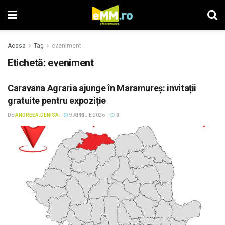
Acasa
Tag
eveniment
Etichetă: eveniment
Caravana Agraria ajunge în Maramureș: invitații
gratuite pentru expoziție
DE
ANDREEA.DENISA
9 APRILIE 2026
0