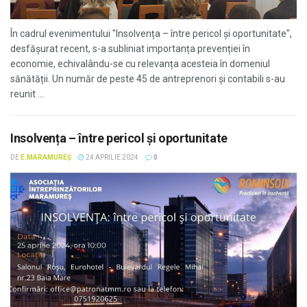
În cadrul evenimentului "Insolvența – între pericol și oportunitate",
desfășurat recent, s-a subliniat importanța prevenției în
economie, echivalându-se cu relevanța acesteia în domeniul
sănătății. Un număr de peste 45 de antreprenori și contabili s-au
reunit ...
Insolvența – între pericol și oportunitate
DE
E.MARAMUREȘ
24 APRILIE 2024
0