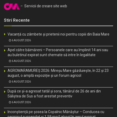
– Servicii de creare site web
Stiri Recente
Vacanță cu zâmbete și prietenii noi pentru copiii din Baia Mare
6 AUGUST 2026
Apel către băimăreni – Persoanele care au împlinit 14 ani sau
au buletinul expirat sunt chemate să intre în legalitate
6 AUGUST 2026
AGROMARAMUREȘ 2026: Mireșu Mare găzduiește, în 22 și 23
august, o amplă expoziție și un forum agricol
6 AUGUST 2026
După ce și-a agresat tatăl și sora, tânărul de 26 de ani din
Săliștea de Sus a fost arestat preventiv
6 AUGUST 2026
Inconștiență pe șosea la Copalnic Mănăștur – Conducea cu
permisul suspendat și 1,59 mg/l alcool în aerul expirat