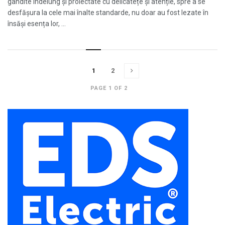
gândite îndelung și proiectate cu delicatețe și atenție, spre a se
desfășura la cele mai înalte standarde, nu doar au fost lezate în
însăși esența lor, ...
1
2
PAGE 1 OF 2