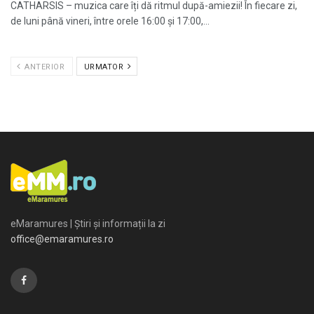
CATHARSIS – muzica care îți dă ritmul după-amiezii! În fiecare zi,
de luni până vineri, între orele 16:00 și 17:00,...
ANTERIOR
URMATOR
eMaramures | Știri și informații la zi
office@emaramures.ro