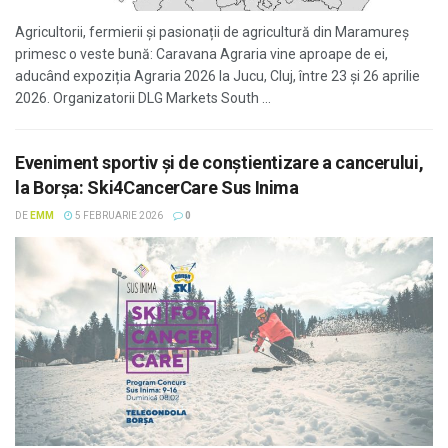
Agricultorii, fermierii și pasionații de agricultură din Maramureș
primesc o veste bună: Caravana Agraria vine aproape de ei,
aducând expoziția Agraria 2026 la Jucu, Cluj, între 23 și 26 aprilie
2026. Organizatorii DLG Markets South ...
Eveniment sportiv și de conștientizare a cancerului,
la Borșa: Ski4CancerCare Sus Inima
DE
EMM
5 FEBRUARIE 2026
0