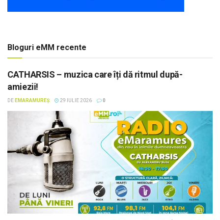
Bloguri eMM recente
CATHARSIS – muzica care îți dă ritmul după-
amiezii!
DE
EMARAMUREȘ
29 IULIE 2026
0