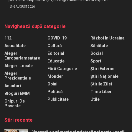
6 AUGUST 2026
Navighează după categorie
112
COVID-19
Război În Ucraina
Actualitate
Cultură
Sănătate
Alegeri
Editorial
Social
Europarlamentare
Educaţie
Sport
Alegeri Locale
Fără Categorie
Știri Externe
Alegeri
Monden
Știri Naționale
Prezidentiale
Opinii
Știrile Zilei
Anunturi
Politică
Timp Liber
Bloguri EMM
Publicitate
Utile
Chipuri De
Poveste
Stiri recente
Vacanță cu zâmbete și prietenii noi pentru copiii