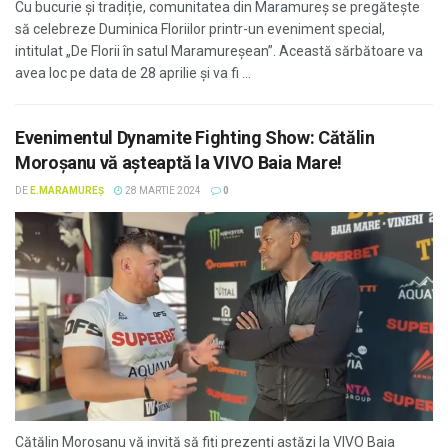
Cu bucurie și tradiție, comunitatea din Maramureș se pregătește
să celebreze Duminica Floriilor printr-un eveniment special,
intitulat „De Florii în satul Maramureșean”. Această sărbătoare va
avea loc pe data de 28 aprilie și va fi ...
Evenimentul Dynamite Fighting Show: Cătălin
Moroșanu vă așteaptă la VIVO Baia Mare!
DE
E.MARAMUREȘ
28 MARTIE 2024
0
Cătălin Moroșanu vă invită să fiți prezenți astăzi la VIVO Baia