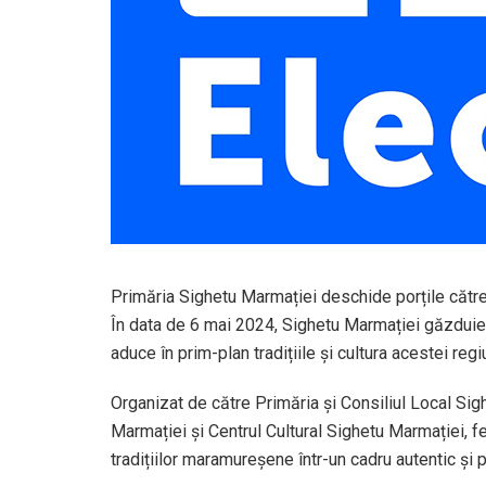
Primăria Sighetu Marmației deschide porțile cătr
În data de 6 mai 2024, Sighetu Marmației găzdui
aduce în prim-plan tradițiile și cultura acestei regi
Organizat de către Primăria și Consiliul Local S
Marmației și Centrul Cultural Sighetu Marmației, 
tradițiilor maramureșene într-un cadru autentic și 