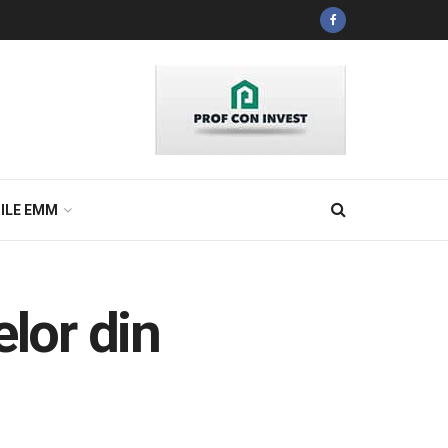
ILE EMM
elor din