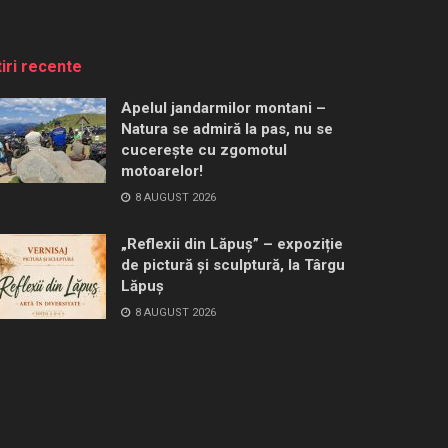
tiri recente
Apelul jandarmilor montani –
Natura se admiră la pas, nu se
cucerește cu zgomotul
motoarelor!
8 AUGUST 2026
„Reflexii din Lăpuș” – expoziție
de pictură și sculptură, la Târgu
Lăpuș
8 AUGUST 2026