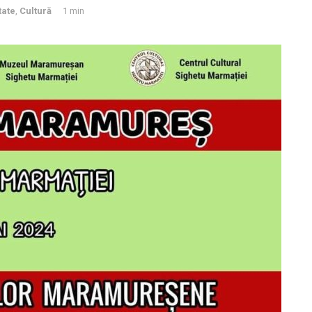
tate
,
Cultură
1 min