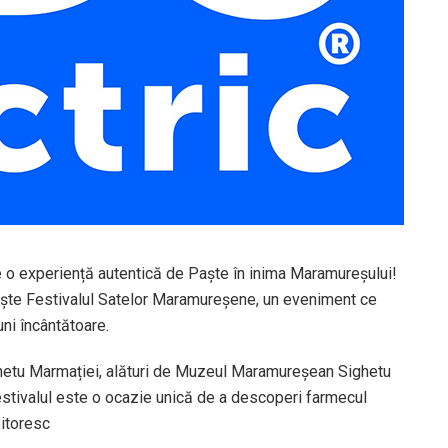
e o experiență autentică de Paște în inima Maramureșului!
ește Festivalul Satelor Maramureșene, un eveniment ce
uni încântătoare.
ighetu Marmației, alături de Muzeul Maramureșean Sighetu
festivalul este o ocazie unică de a descoperi farmecul
pitoresc