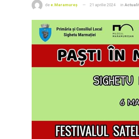
de
e.Maramureș
21 aprilie 2024
in
Actuali