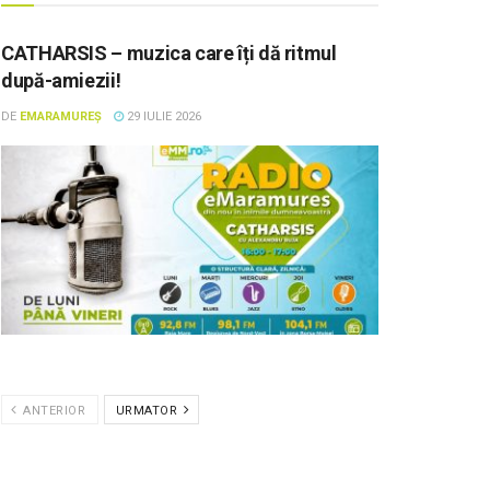
CATHARSIS – muzica care îți dă ritmul
după-amiezii!
DE
EMARAMUREȘ
29 IULIE 2026
ANTERIOR
URMATOR