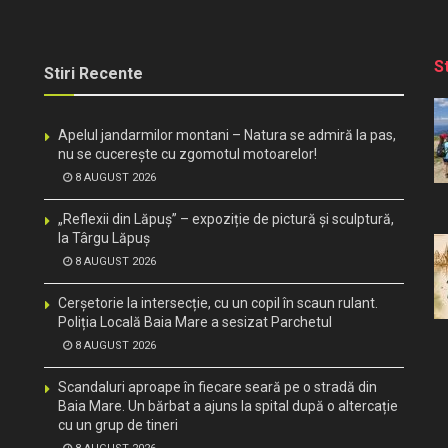
S
Stiri Recente
Apelul jandarmilor montani – Natura se admiră la pas,
nu se cucerește cu zgomotul motoarelor!
8 AUGUST 2026
„Reflexii din Lăpuș” – expoziție de pictură și sculptură,
la Târgu Lăpuș
8 AUGUST 2026
Cerșetorie la intersecție, cu un copil în scaun rulant.
Poliția Locală Baia Mare a sesizat Parchetul
8 AUGUST 2026
Scandaluri aproape în fiecare seară pe o stradă din
Baia Mare. Un bărbat a ajuns la spital după o altercație
cu un grup de tineri