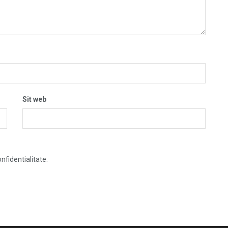
Sit web
nfidentialitate.