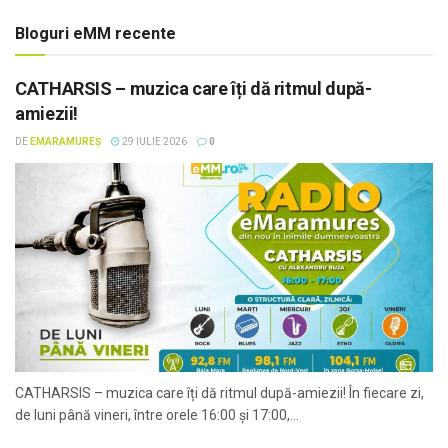
Bloguri eMM recente
CATHARSIS – muzica care îți dă ritmul după-
amiezii!
DE
EMARAMUREȘ
29 IULIE 2026
0
CATHARSIS – muzica care îți dă ritmul după-amiezii! În fiecare zi,
de luni până vineri, între orele 16:00 și 17:00,...