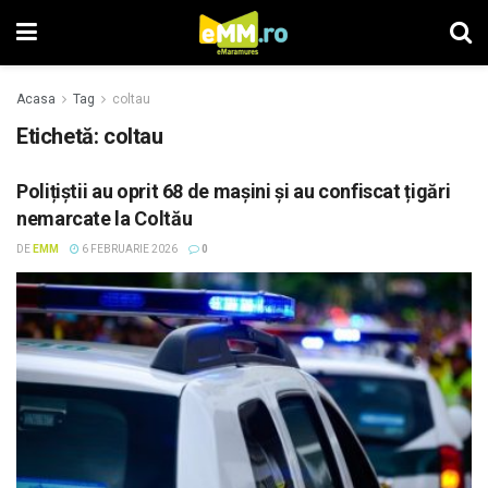
Acasa
Tag
coltau
Etichetă: coltau
Polițiștii au oprit 68 de mașini și au confiscat țigări
nemarcate la Coltău
DE
EMM
6 FEBRUARIE 2026
0