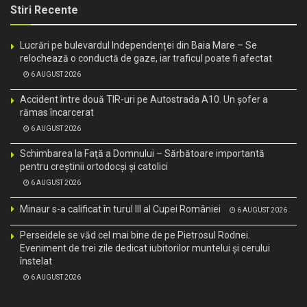
Stiri Recente
Lucrări pe bulevardul Independenței din Baia Mare – Se
relochează o conductă de gaze, iar traficul poate fi afectat
6 AUGUST 2026
Accident între două TIR-uri pe Autostrada A10. Un șofer a
rămas încarcerat
6 AUGUST 2026
Schimbarea la Faţă a Domnului – Sărbătoare importantă
pentru creştinii ortodocşi şi catolici
6 AUGUST 2026
Minaur s-a calificat în turul III al Cupei României
6 AUGUST 2026
Perseidele se văd cel mai bine de pe Pietrosul Rodnei.
Eveniment de trei zile dedicat iubitorilor muntelui și cerului
înstelat
6 AUGUST 2026