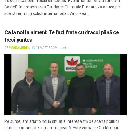
18.00, la Castelul Teleki din Coltău. Evenimentul "Stradivarius la
Castel", în organizarea Fundaţiei Culturale Euroart, va aduce pe
scenă renumiți soliști internaționali, Andreea ...
Ca la noi la nimeni: Te faci frate cu dracul până ce
treci puntea
DE
EMARAMUREȘ
14 MARTIE 2024
0
Pe surse, am aflat o nouă situație interesantă pe scena politică
dintr-o comunitate maramureșeană. Este vorba de Coltău, care