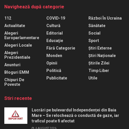
Navighează după categorie
112
COVID-19
Război În Ucraina
Actualitate
Cultură
Sănătate
Alegeri
Editorial
Social
Europarlamentare
Educaţie
Sport
Alegeri Locale
Fără Categorie
Știri Externe
Alegeri
Monden
Știri Naționale
Prezidentiale
Opinii
Știrile Zilei
Anunturi
Politică
Timp Liber
Bloguri EMM
Publicitate
Utile
Chipuri De
Poveste
Stiri recente
Lucrări pe bulevardul Independenței din Baia
Mare – Se relochează o conductă de gaze, iar
traficul poate fi afectat
6 AUGUST 2026