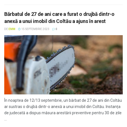
Bărbatul de 27 de ani care a furat o drujbă dintr-o
anexă a unui imobil din Coltău a ajuns în arest
DE
EMM
15 SEPTEMBRIE 2023
0
În noaptea de 12/13 septembrie, un bărbat de 27 de ani din Coltău
ar sustras o drujbă dintr-o anexă a unui imobil din Coltău. Instanța
de judecată a dispus măsura arestării preventive pentru 30 de zile
...