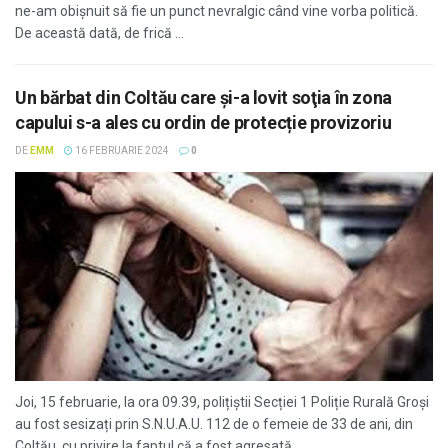
ne-am obișnuit să fie un punct nevralgic când vine vorba politică.
De această dată, de frică ...
Un bărbat din Coltău care şi-a lovit soţia în zona
capului s-a ales cu ordin de protecție provizoriu
DE
EMM
16 FEBRUARIE 2024
0
Joi, 15 februarie, la ora 09.39, polițiștii Secției 1 Poliție Rurală Groși
au fost sesizați prin S.N.U.A.U. 112 de o femeie de 33 de ani, din
Coltău, cu privire la faptul că a fost agresată ...