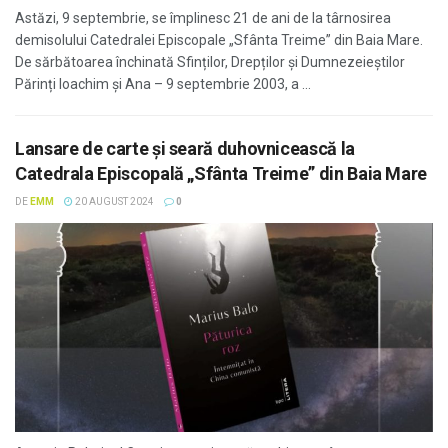
Astăzi, 9 septembrie, se împlinesc 21 de ani de la târnosirea
demisolului Catedralei Episcopale „Sfânta Treime” din Baia Mare.
De sărbătoarea închinată Sfinților, Drepților și Dumnezeieștilor
Părinți Ioachim și Ana – 9 septembrie 2003, a ...
Lansare de carte şi seară duhovnicească la
Catedrala Episcopală „Sfânta Treime” din Baia Mare
DE
EMM
20 AUGUST 2024
0