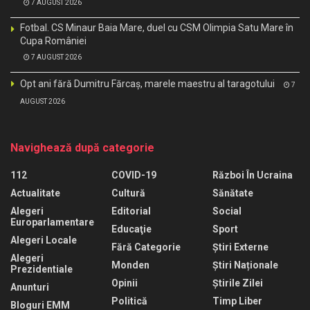
7 AUGUST 2026
Fotbal. CS Minaur Baia Mare, duel cu CSM Olimpia Satu Mare în
Cupa României
7 AUGUST 2026
Opt ani fără Dumitru Fărcaș, marele maestru al taragotului
7
AUGUST 2026
Navighează după categorie
112
COVID-19
Război În Ucraina
Actualitate
Cultură
Sănătate
Alegeri
Editorial
Social
Europarlamentare
Educaţie
Sport
Alegeri Locale
Fără Categorie
Știri Externe
Alegeri
Monden
Știri Naționale
Prezidentiale
Opinii
Știrile Zilei
Anunturi
Politică
Timp Liber
Bloguri EMM