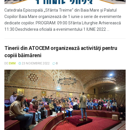
Catedrala Episcopală „Sfânta Treime” din Baia Mare şi Palatul
Copiilor Baia Mare organizează de 1 iunie o serie de evenimente
dedicate copiilor. PROGRAM: 09:00 Sfânta Liturghie Arhierească
11:30 Deschiderea oficială a evenimentului 1 IUNIE 2022 ...
Tinerii din ATOCEM organizează activităţi pentru
copiii băimăreni
DE
EMM
23 NOIEMBRIE 2022
0