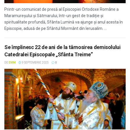
Printr-un comunicat de presă al Episcopiei Ortodoxe Române a
Maramureșului și Sătmarului, într-un gest de tradiție și
spiritualitate profundă, Sfânta Lumină va ajunge și anul acesta în
Episcopie, adusă de pe Sfântul Mormânt din Ierusalim. ...
Se împlinesc 22 de ani de la târnosirea demisolului
Catedralei Episcopale „Sfânta Treime”
DE
EMM
9 SEPTEMBRIE 2025
0