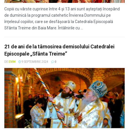
Copiii cu vârste cuprinse între 4 și 13 ani sunt așteptați începând
de duminică la programul catehetic Învierea Dommnului pe
înțelesul copiilor, care se desfășoară la Catedrala Episcopală
Sfânta Treime din Baia Mare. Întâlnirile cu ...
21 de ani de la târnosirea demisolului Catedralei
Episcopale „Sfânta Treime”
DE
EMM
9 SEPTEMBRIE 2024
0