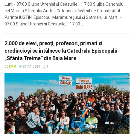
Luni: - 07:00 Slujba Utreniei şi Ceasurile; - 17:00 Slujba Canonului
cel Mare a Sfântului Andrei Criteanul, săvârşit de Preasfinţitul
Părinte IUSTIN, Episcopul Maramureșului și Sătmarului; Marţi: -
07:00 Slujba Utreniei şi Ceasurile; - 17:00 ...
2.000 de elevi, preoți, profesori, primari și
credincioși se întâlnesc la Catedrala Episcopală
„Sfânta Treime” din Baia Mare
DE
EMM
30 MAI 2023
1