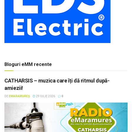
Bloguri eMM recente
CATHARSIS – muzica care îți dă ritmul după-
amiezii!
DE
EMARAMUREȘ
29 IULIE 2026
0