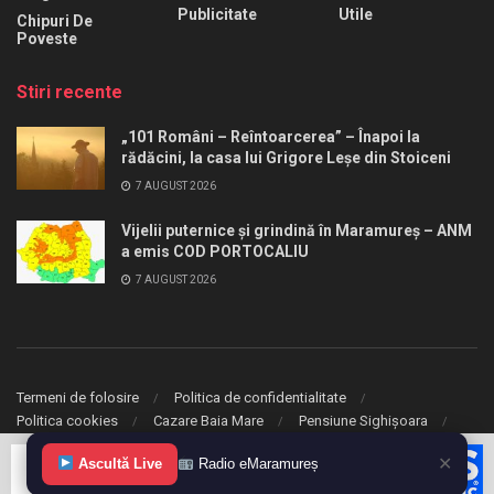
Publicitate
Utile
Chipuri De
Poveste
Stiri recente
„101 Români – Reîntoarcerea” – Înapoi la
rădăcini, la casa lui Grigore Leșe din Stoiceni
7 AUGUST 2026
Vijelii puternice și grindină în Maramureș – ANM
a emis COD PORTOCALIU
7 AUGUST 2026
Termeni de folosire
Politica de confidentialitate
Politica cookies
Cazare Baia Mare
Pensiune Sighișoara
✕
© 2020 eMaramures. Toate drepturile rezervate.
Ascultă Live
Radio eMaramureș