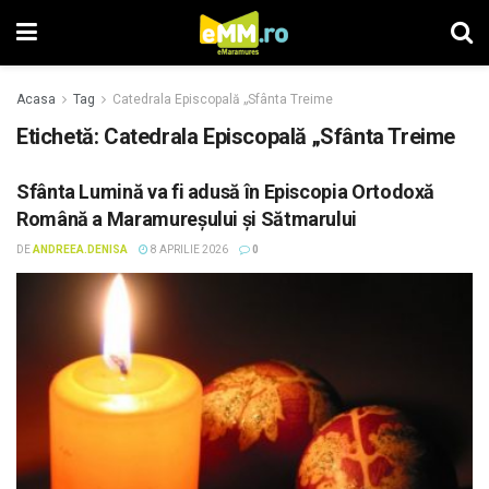
Acasa
Tag
Catedrala Episcopală „Sfânta Treime
Etichetă: Catedrala Episcopală „Sfânta Treime
Sfânta Lumină va fi adusă în Episcopia Ortodoxă
Română a Maramureșului și Sătmarului
DE
ANDREEA.DENISA
8 APRILIE 2026
0