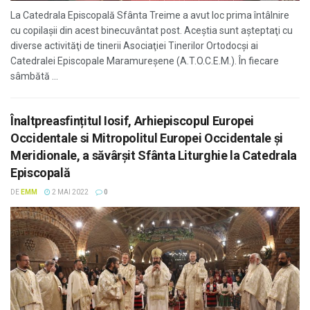
La Catedrala Episcopală Sfânta Treime a avut loc prima întâlnire
cu copilașii din acest binecuvântat post. Aceştia sunt aşteptaţi cu
diverse activităţi de tinerii Asociaţiei Tinerilor Ortodocşi ai
Catedralei Episcopale Maramureşene (A.T.O.C.E.M.). În fiecare
sâmbătă ...
Înaltpreasfințitul Iosif, Arhiepiscopul Europei
Occidentale si Mitropolitul Europei Occidentale și
Meridionale, a săvârșit Sfânta Liturghie la Catedrala
Episcopală
DE
EMM
2 MAI 2022
0