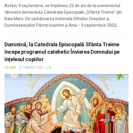
Astăzi, 9 septembrie, se împlinesc 22 de ani de la evenimentul
târnosirii demisolului Catedralei Episcopale „Sfânta Treime” din
Baia Mare. De sărbătoarea închinată Sfinților, Drepților și
Dumnezeieștilor Părinți Ioachim și Ana – 9 septembrie 2003, ...
Duminică, la Catedrala Episcopală Sfânta Treime
începe programul catehetic Învierea Domnului pe
înțelesul copiilor
DE
EMM
7 MARTIE 2025
0