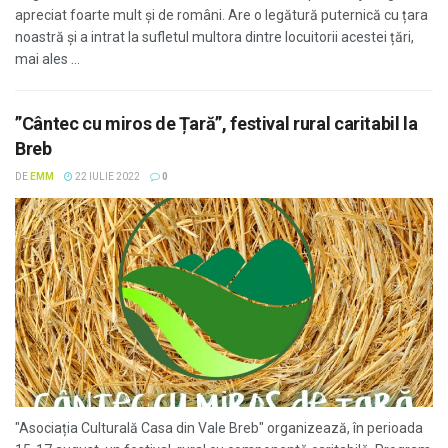
apreciat foarte mult și de români. Are o legătură puternică cu țara
noastră și a intrat la sufletul multora dintre locuitorii acestei țări,
mai ales ...
”Cântec cu miros de Țară”, festival rural caritabil la
Breb
DE
EMM
22 IULIE 2022
0
"Asociația Culturală Casa din Vale Breb" organizează, în perioada