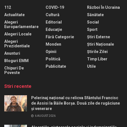
112
COVID-19
Război În Ucraina
Actualitate
Cultură
Sănătate
Alegeri
Editorial
Social
Europarlamentare
Educaţie
Sport
Alegeri Locale
Fără Categorie
Știri Externe
Alegeri
Monden
Știri Naționale
Prezidentiale
Opinii
Știrile Zilei
Anunturi
Politică
Timp Liber
Bloguri EMM
Publicitate
Utile
Chipuri De
Poveste
Stiri recente
Pelerinaj național cu relicva Sfântului Francisc
de Assisi la Băile Borșa. Două zile de rugăciune
și venerare
6 AUGUST 2026