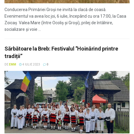
Conducerea Primăriei Groși ne invită la clacă de coasă.
Evenimentul va avea loc joi, 6 iulie, începând cu ora 17:00, la Casa
Zoicaș Valea Mare (între Ocoliș și Groși), prilej de întâlnire,
socializare și voie ...
Sărbătoare la Breb: Festivalul “Hoinărind printre
tradiții”
DE
EMM
4 IULIE 2023
0