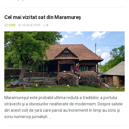
Cel mai vizitat sat din Maramureș
DE
EMM
16 IULIE 2019
0
Maramureșul este probabil ultima redută a tradițiilor, a portului
străvechi și a obiceiurilor nealterate de modernism. Despre satele
din acest colț de țară care parcă au încremenit în timp au scris și
scriu numeroși jurnaliști. ...