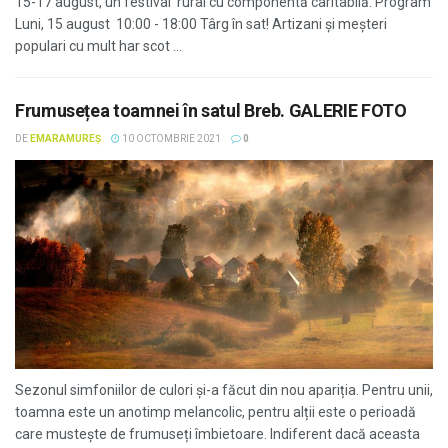
15-17 august, un festival rural cu componentă caritabilă. Program
Luni, 15 august 10:00 - 18:00 Târg în sat! Artizani și meșteri
populari cu mult har scot ...
Frumusețea toamnei în satul Breb. GALERIE FOTO
DE
EMARAMUREȘ
10 OCTOMBRIE 2021
0
Sezonul simfoniilor de culori și-a făcut din nou apariția. Pentru unii,
toamna este un anotimp melancolic, pentru alții este o perioadă
care mustește de frumuseți îmbietoare. Indiferent dacă aceasta