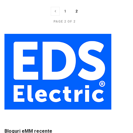
1
2
PAGE 2 OF 2
Bloguri eMM recente