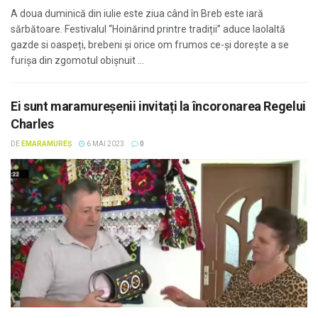
A doua duminică din iulie este ziua când în Breb este iară
sărbătoare. Festivalul “Hoinărind printre tradiții” aduce laolaltă
gazde si oaspeți, brebeni și orice om frumos ce-și dorește a se
furișa din zgomotul obișnuit ...
Ei sunt maramureșenii invitați la încoronarea Regelui
Charles
DE
EMARAMUREȘ
6 MAI 2023
0