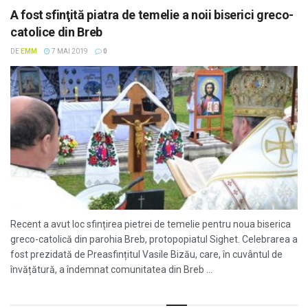
A fost sfinţită piatra de temelie a noii biserici greco-
catolice din Breb
DE
EMM
7 MAI 2019
0
Recent a avut loc sfințirea pietrei de temelie pentru noua biserica
greco-catolică din parohia Breb, protopopiatul Sighet. Celebrarea a
fost prezidată de Preasfințitul Vasile Bizău, care, în cuvântul de
învățătură, a îndemnat comunitatea din Breb ...