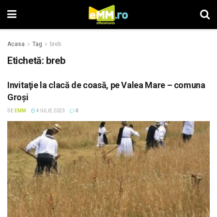
Acasa
Tag
breb
Etichetă: breb
Invitaţie la clacă de coasă, pe Valea Mare – comuna
Groşi
DE
EMM
4 IULIE 2023
0