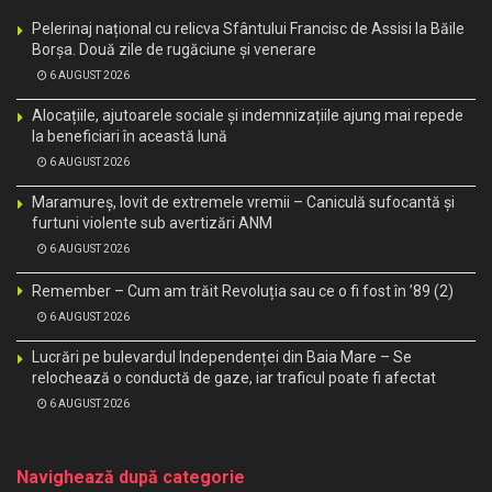
Pelerinaj național cu relicva Sfântului Francisc de Assisi la Băile
Borșa. Două zile de rugăciune și venerare
6 AUGUST 2026
Alocațiile, ajutoarele sociale și indemnizațiile ajung mai repede
la beneficiari în această lună
6 AUGUST 2026
Maramureș, lovit de extremele vremii – Caniculă sufocantă și
furtuni violente sub avertizări ANM
6 AUGUST 2026
Remember – Cum am trăit Revoluția sau ce o fi fost în ’89 (2)
6 AUGUST 2026
Lucrări pe bulevardul Independenței din Baia Mare – Se
relochează o conductă de gaze, iar traficul poate fi afectat
6 AUGUST 2026
Navighează după categorie