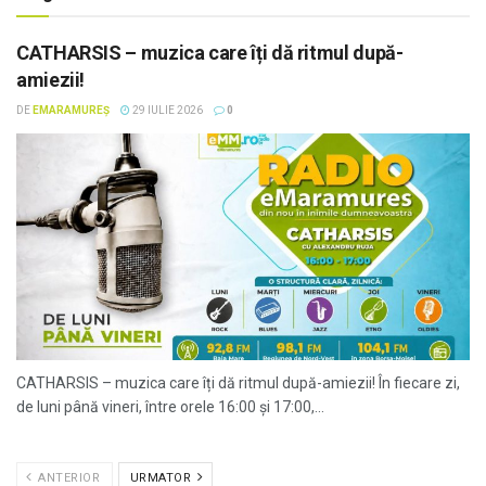
CATHARSIS – muzica care îți dă ritmul după-
amiezii!
DE
EMARAMUREȘ
29 IULIE 2026
0
CATHARSIS – muzica care îți dă ritmul după-amiezii! În fiecare zi,
de luni până vineri, între orele 16:00 și 17:00,...
ANTERIOR
URMATOR