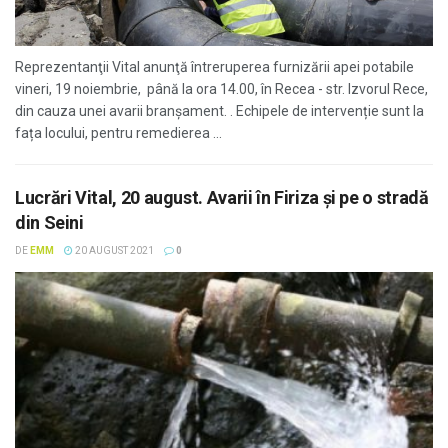
Reprezentanţii Vital anunţă întreruperea furnizării apei potabile
vineri, 19 noiembrie, până la ora 14.00, în Recea - str. Izvorul Rece,
din cauza unei avarii branșament. . Echipele de intervenție sunt la
fața locului, pentru remedierea ...
Lucrări Vital, 20 august. Avarii în Firiza şi pe o stradă
din Seini
DE
EMM
20 AUGUST 2021
0