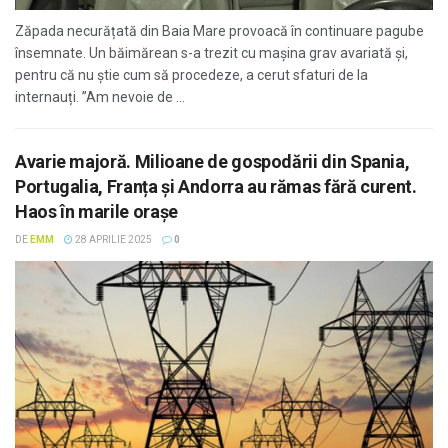
Zăpada necurățată din Baia Mare provoacă în continuare pagube
însemnate. Un băimărean s-a trezit cu mașina grav avariată și,
pentru că nu știe cum să procedeze, a cerut sfaturi de la
internauți. ”Am nevoie de ...
Avarie majoră. Milioane de gospodării din Spania,
Portugalia, Franța și Andorra au rămas fără curent.
Haos în marile orașe
DE
EMM
28 APRILIE 2025
0