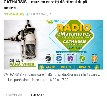
CATHARSIS – muzica care îți dă ritmul după-
amiezii!
DE
EMARAMUREȘ
29 IULIE 2026
0
CATHARSIS – muzica care îți dă ritmul după-amiezii! În fiecare zi,
de luni până vineri, între orele 16:00 și 17:00,...
ANTERIOR
URMATOR