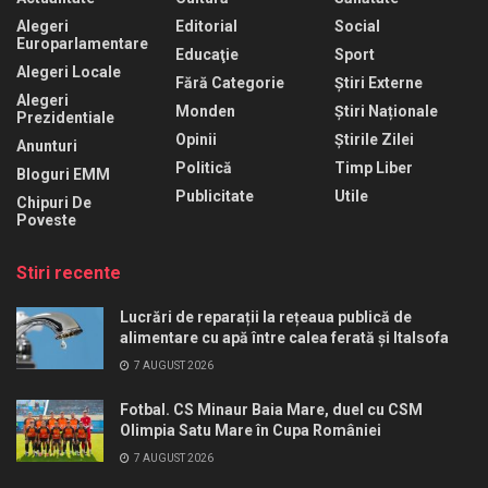
Alegeri
Editorial
Social
Europarlamentare
Educaţie
Sport
Alegeri Locale
Fără Categorie
Știri Externe
Alegeri
Monden
Știri Naționale
Prezidentiale
Opinii
Știrile Zilei
Anunturi
Politică
Timp Liber
Bloguri EMM
Publicitate
Utile
Chipuri De
Poveste
Stiri recente
Lucrări de reparații la rețeaua publică de
alimentare cu apă între calea ferată și Italsofa
7 AUGUST 2026
Fotbal. CS Minaur Baia Mare, duel cu CSM
Olimpia Satu Mare în Cupa României
7 AUGUST 2026