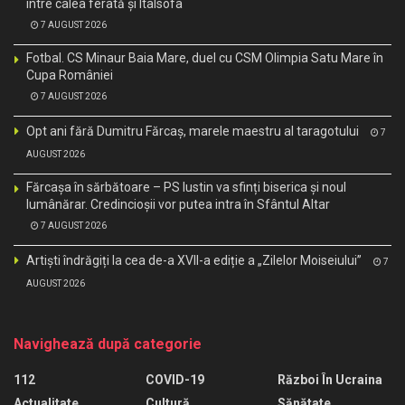
între calea ferată și Italsofa
7 AUGUST 2026
Fotbal. CS Minaur Baia Mare, duel cu CSM Olimpia Satu Mare în
Cupa României
7 AUGUST 2026
Opt ani fără Dumitru Fărcaș, marele maestru al taragotului
7
AUGUST 2026
Fărcașa în sărbătoare – PS Iustin va sfinți biserica și noul
lumânărar. Credincioșii vor putea intra în Sfântul Altar
7 AUGUST 2026
Artiști îndrăgiți la cea de-a XVII-a ediție a „Zilelor Moiseiului”
7
AUGUST 2026
Navighează după categorie
112
COVID-19
Război În Ucraina
Actualitate
Cultură
Sănătate