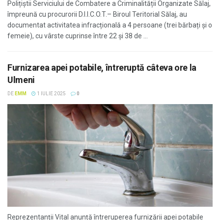
Polițiștii Serviciului de Combatere a Criminalității Organizate Sălaj,
împreună cu procurorii D.I.I.C.O.T.– Biroul Teritorial Sălaj, au
documentat activitatea infracțională a 4 persoane (trei bărbați și o
femeie), cu vârste cuprinse între 22 și 38 de ...
Furnizarea apei potabile, întreruptă câteva ore la
Ulmeni
DE
EMM
1 IULIE 2025
0
Reprezentanții Vital anunță întreruperea furnizării apei potabile