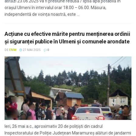
astăzi 23.06.2025 va fi presiune redusă / lipsă apa potabilă în
orașul Ulmeni în intervalul orar 18.00 – 06.00. Măsura,
independentă de voința noastră, este ...
Acțiune cu efective mărite pentru menținerea ordinii
și siguranței publice în Ulmeni și comunele arondate
DE
EMM
27 MAI 2025
0
Ieri, 26 mai a.c., aproximativ 20 de polițiști din cadrul
Inspectoratului de Poliție Județean Maramureș alături de jandarmi