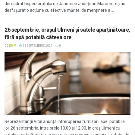
din cadrul Inspectoratului de Jandarmi Județean Maramureș au
desfășurat o acțiune cu efective mărite, de menținere a ...
26 septembrie, orașul Ulmeni și satele aparținătoare,
fără apă potabilă câteva ore
DE
EMM
26 SEPTEMBRIE 2024
0
Reprezentanții Vital anunță întreruperea furnizării apei potabile
joi, 26 septembrie, între orele 10.00 și 12.00, în oraș Ulmeni cu
satele aparținătoare, din cauza lipsei energiei electrice la stația de