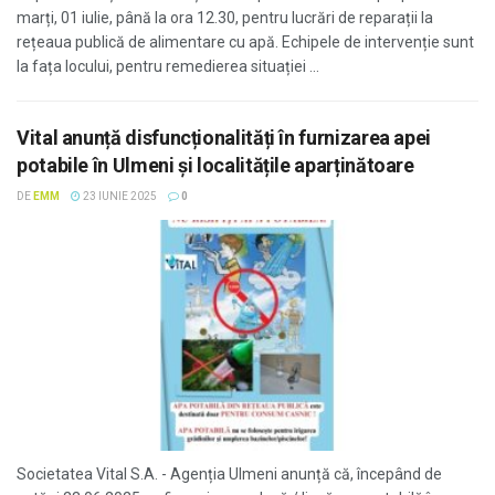
marți, 01 iulie, până la ora 12.30, pentru lucrări de reparații la
rețeaua publică de alimentare cu apă. Echipele de intervenție sunt
la fața locului, pentru remedierea situației ...
Vital anunță disfuncționalități în furnizarea apei
potabile în Ulmeni și localitățile aparținătoare
DE
EMM
23 IUNIE 2025
0
Societatea Vital S.A. - Agenția Ulmeni anunță că, începând de