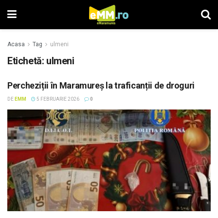
Acasa
Tag
ulmeni
Etichetă: ulmeni
Percheziții în Maramureș la traficanții de droguri
DE
EMM
5 FEBRUARIE 2026
0