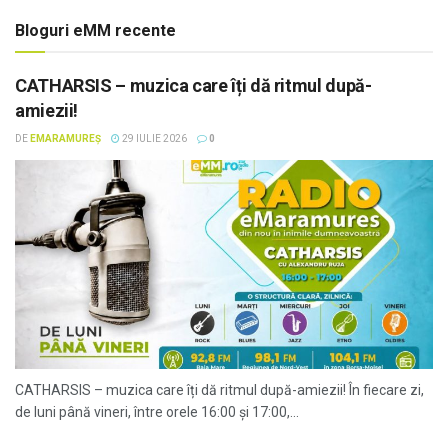
Bloguri eMM recente
CATHARSIS – muzica care îți dă ritmul după-
amiezii!
DE
EMARAMUREȘ
29 IULIE 2026
0
CATHARSIS – muzica care îți dă ritmul după-amiezii! În fiecare zi,
de luni până vineri, între orele 16:00 și 17:00,...