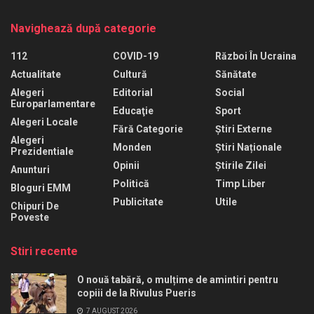
Navighează după categorie
112
COVID-19
Război În Ucraina
Actualitate
Cultură
Sănătate
Alegeri
Editorial
Social
Europarlamentare
Educaţie
Sport
Alegeri Locale
Fără Categorie
Știri Externe
Alegeri
Monden
Știri Naționale
Prezidentiale
Opinii
Știrile Zilei
Anunturi
Politică
Timp Liber
Bloguri EMM
Publicitate
Utile
Chipuri De
Poveste
Stiri recente
O nouă tabără, o mulțime de amintiri pentru
copiii de la Rivulus Pueris
7 AUGUST 2026