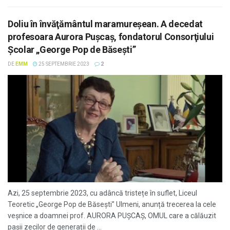
Doliu în învăţământul maramureşean. A decedat
profesoara Aurora Puşcaş, fondatorul Consorţiului
Şcolar „George Pop de Băsești”
DE
EMM
25 SEPTEMBRIE 2023
2
Azi, 25 septembrie 2023, cu adâncă tristețe în suflet, Liceul
Teoretic „George Pop de Băsești” Ulmeni, anunță trecerea la cele
veșnice a doamnei prof. AURORA PUȘCAȘ, OMUL care a călăuzit
pașii zecilor de generații de ...