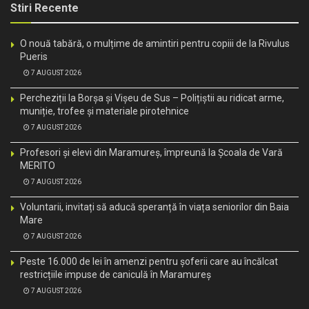
Stiri Recente
O nouă tabără, o mulțime de amintiri pentru copiii de la Rivulus
Pueris
7 AUGUST 2026
Percheziții la Borșa și Vișeu de Sus – Polițiștii au ridicat arme,
muniție, trofee și materiale pirotehnice
7 AUGUST 2026
Profesori și elevi din Maramureș, împreună la Școala de Vară
MERITO
7 AUGUST 2026
Voluntarii, invitați să aducă speranță în viața seniorilor din Baia
Mare
7 AUGUST 2026
Peste 16.000 de lei în amenzi pentru șoferii care au încălcat
restricțiile impuse de caniculă în Maramureș
7 AUGUST 2026