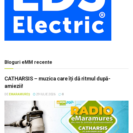
Bloguri eMM recente
CATHARSIS – muzica care îți dă ritmul după-
amiezii!
DE
EMARAMUREȘ
29 IULIE 2026
0