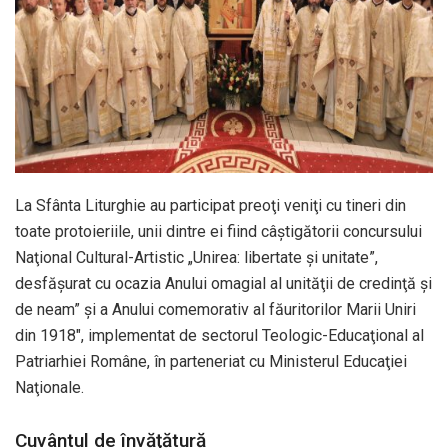
La Sfânta Liturghie au participat preoţi veniţi cu tineri din
toate protoieriile, unii dintre ei fiind câştigătorii concursului
Naţional Cultural-Artistic „Unirea: libertate şi unitate”,
desfăşurat cu ocazia Anului omagial al unităţii de credinţă şi
de neam” şi a Anului comemorativ al făuritorilor Marii Uniri
din 1918″, implementat de sectorul Teologic-Educaţional al
Patriarhiei Române, în parteneriat cu Ministerul Educaţiei
Naţionale.
Cuvântul de învăţătură