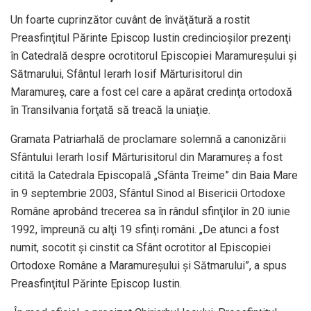
Un foarte cuprinzător cuvânt de învăţătură a rostit
Preasfinţitul Părinte Episcop Iustin credincioşilor prezenţi
în Catedrală despre ocrotitorul Episcopiei Maramureşului şi
Sătmarului, Sfântul Ierarh Iosif Mărturisitorul din
Maramureş, care a fost cel care a apărat credinţa ortodoxă
în Transilvania forţată să treacă la uniaţie.
Gramata Patriarhală de proclamare solemnă a canonizării
Sfântului Ierarh Iosif Mărturisitorul din Maramureş a fost
citită la Catedrala Episcopală „Sfânta Treime” din Baia Mare
în 9 septembrie 2003, Sfântul Sinod al Bisericii Ortodoxe
Române aprobând trecerea sa în rândul sfinţilor în 20 iunie
1992, împreună cu alţi 19 sfinţi români. „De atunci a fost
numit, socotit şi cinstit ca Sfânt ocrotitor al Episcopiei
Ortodoxe Române a Maramureşului şi Sătmarului”, a spus
Preasfinţitul Părinte Episcop Iustin.