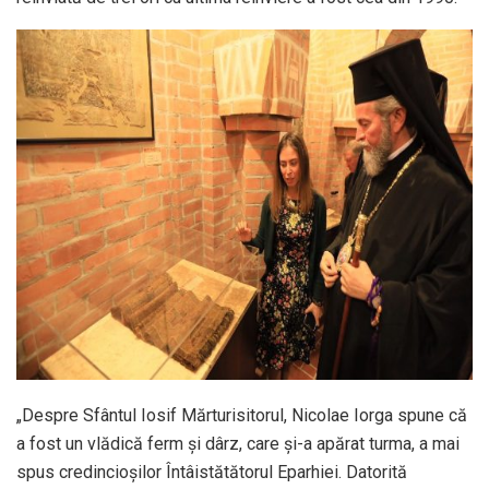
„Despre Sfântul Iosif Mărturisitorul, Nicolae Iorga spune că
a fost un vlădică ferm şi dârz, care şi-a apărat turma, a mai
spus credincioşilor Întâistătătorul Eparhiei. Datorită