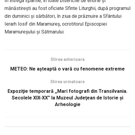
În întrega Eparhie, în toate bisericile de enorie şi
mănăstireşti au fost oficiate Sfinte Liturghii, după programul
din duminici şi sărbători, în ziua de prăznuire a Sfântului
Ierarh Iosif din Maramureş, ocrotitorul Episcopiei
Maramureşului şi Sătmarului.
Stirea anterioara
METEO: Ne așteaptă o vară cu fenomene extreme
Stirea urmatoare
Expoziţie temporară ,,Mari fotografi din Transilvania.
Secolele XIX-XX” la Muzeul Judeţean de Istorie şi
Arheologie