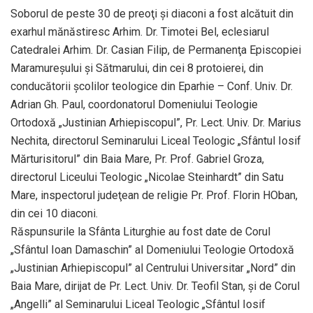
Soborul de peste 30 de preoţi şi diaconi a fost alcătuit din
exarhul mănăstiresc Arhim. Dr. Timotei Bel, eclesiarul
Catedralei Arhim. Dr. Casian Filip, de Permanenţa Episcopiei
Maramureşului şi Sătmarului, din cei 8 protoierei, din
conducătorii şcolilor teologice din Eparhie – Conf. Univ. Dr.
Adrian Gh. Paul, coordonatorul Domeniului Teologie
Ortodoxă „Justinian Arhiepiscopul”, Pr. Lect. Univ. Dr. Marius
Nechita, directorul Seminarului Liceal Teologic „Sfântul Iosif
Mărturisitorul” din Baia Mare, Pr. Prof. Gabriel Groza,
directorul Liceului Teologic „Nicolae Steinhardt” din Satu
Mare, inspectorul judeţean de religie Pr. Prof. Florin HOban,
din cei 10 diaconi.
Răspunsurile la Sfânta Liturghie au fost date de Corul
„Sfântul Ioan Damaschin” al Domeniului Teologie Ortodoxă
„Justinian Arhiepiscopul” al Centrului Universitar „Nord” din
Baia Mare, dirijat de Pr. Lect. Univ. Dr. Teofil Stan, şi de Corul
„Angelli” al Seminarului Liceal Teologic „Sfântul Iosif