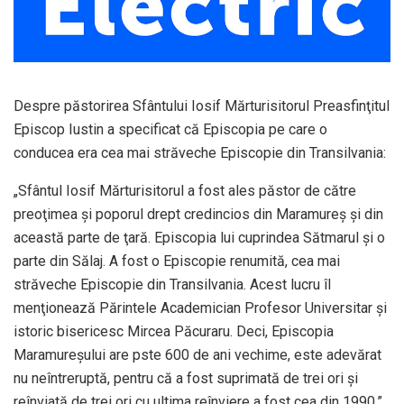
Despre păstorirea Sfântului Iosif Mărturisitorul Preasfinţitul
Episcop Iustin a specificat că Episcopia pe care o
conducea era cea mai străveche Episcopie din Transilvania:
„Sfântul Iosif Mărturisitorul a fost ales păstor de către
preoţimea şi poporul drept credincios din Maramureş şi din
această parte de ţară. Episcopia lui cuprindea Sătmarul şi o
parte din Sălaj. A fost o Episcopie renumită, cea mai
străveche Episcopie din Transilvania. Acest lucru îl
menţionează Părintele Academician Profesor Universitar şi
istoric bisericesc Mircea Păcuraru. Deci, Episcopia
Maramureşului are pste 600 de ani vechime, este adevărat
nu neîntreruptă, pentru că a fost suprimată de trei ori şi
reînviată de trei ori cu ultima reînviere a fost cea din 1990.”