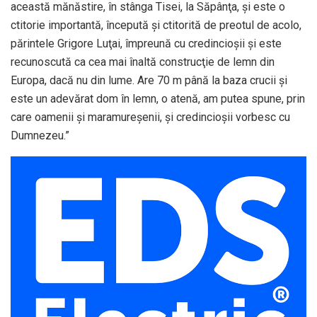
această mănăstire, în stânga Tisei, la Săpânţa, şi este o
ctitorie importantă, începută şi ctitorită de preotul de acolo,
părintele Grigore Luţai, împreună cu credincioşii şi este
recunoscută ca cea mai înaltă construcţie de lemn din
Europa, dacă nu din lume. Are 70 m până la baza crucii şi
este un adevărat dom în lemn, o atenă, am putea spune, prin
care oamenii şi maramureşenii, şi credincioşii vorbesc cu
Dumnezeu.”