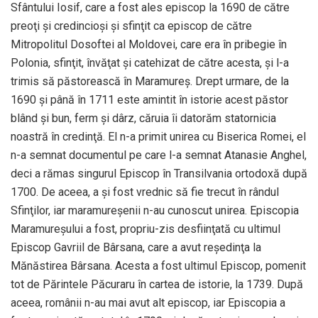
Sfântului Iosif, care a fost ales episcop la 1690 de către
preoţi şi credincioşi şi sfinţit ca episcop de către
Mitropolitul Dosoftei al Moldovei, care era în pribegie în
Polonia, sfinţit, învăţat şi catehizat de către acesta, şi l-a
trimis să păstorească în Maramureş. Drept urmare, de la
1690 şi până în 1711 este amintit în istorie acest păstor
blând şi bun, ferm şi dârz, căruia îi datorăm statornicia
noastră în credinţă. El n-a primit unirea cu Biserica Romei, el
n-a semnat documentul pe care l-a semnat Atanasie Anghel,
deci a rămas singurul Episcop în Transilvania ortodoxă după
1700. De aceea, a şi fost vrednic să fie trecut în rândul
Sfinţilor, iar maramureşenii n-au cunoscut unirea. Episcopia
Maramureşului a fost, propriu-zis desfiinţată cu ultimul
Episcop Gavriil de Bârsana, care a avut reşedinţa la
Mănăstirea Bârsana. Acesta a fost ultimul Episcop, pomenit
tot de Părintele Păcuraru în cartea de istorie, la 1739. După
aceea, românii n-au mai avut alt episcop, iar Episcopia a