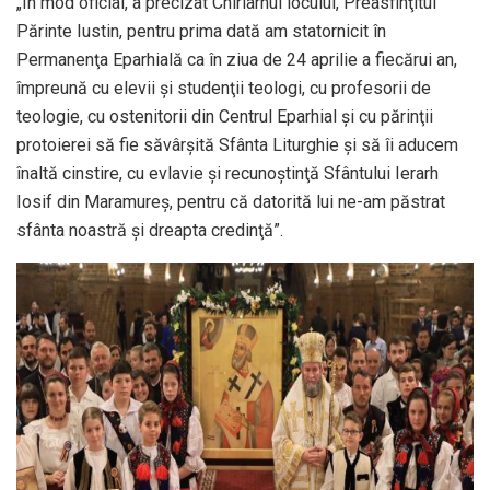
„În mod oficial, a precizat Chiriarhul locului, Preasfinţitul
Părinte Iustin, pentru prima dată am statornicit în
Permanenţa Eparhială ca în ziua de 24 aprilie a fiecărui an,
împreună cu elevii şi studenţii teologi, cu profesorii de
teologie, cu ostenitorii din Centrul Eparhial şi cu părinţii
protoierei să fie săvârşită Sfânta Liturghie şi să îi aducem
înaltă cinstire, cu evlavie şi recunoştinţă Sfântului Ierarh
Iosif din Maramureş, pentru că datorită lui ne-am păstrat
sfânta noastră şi dreapta credinţă”.