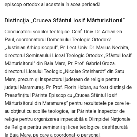
episcop ortodox al acesteia în acea perioadă.
Distincţia „Crucea Sfântul Iosif Mărturisitorul”
Conducătorii şcolilor teologice: Conf. Univ. Dr. Adrian Gh.
Paul, coordonatorul Domeniului Teologie Ortodoxă
„Justinian Arhiepiscopul”, Pr. Lect. Univ. Dr. Marius Nechita,
directorul Seminarului Liceal Teologic Ortodox „Sfântul Iosif
Mărturisitorul” din Baia Mare, Pr. Prof. Gabriel Groza,
directorul Liceului Teologic „Nicolae Steinhardt” din Satu
Mare, precum şi inspectorul judeţean de religie pentru
judeţul Maramureş, Pr. Prof. Florin Hoban, au fost distinşi de
Preasfinţitul Părinte Episcop cu „Crucea Sfântul Iosif
Mărturisitorul din Maramureş” pentru rezultatele pe care le-
au obţinut cu şcolile teologice, iar Părintele Inspector de
religie pentru organizarea impecabilă a Olimpidei Naţionale
de Religie pentru seminarii şi licee teologice, desfăşurată
la Baia Mare, pe care a coordonat-o personal.