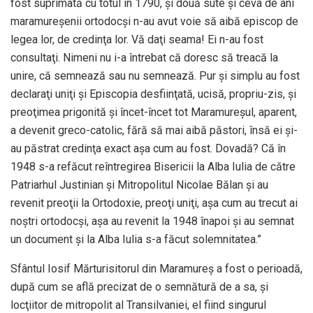
fost suprimată cu totul în 1790, şi două sute şi ceva de ani
maramureşenii ortodocşi n-au avut voie să aibă episcop de
legea lor, de credinţa lor. Vă daţi seama! Ei n-au fost
consultaţi. Nimeni nu i-a întrebat că doresc să treacă la
unire, că semnează sau nu semnează. Pur şi simplu au fost
declaraţi uniţi şi Episcopia desfiinţată, ucisă, propriu-zis, şi
preoţimea prigonită şi încet-încet tot Maramureşul, aparent,
a devenit greco-catolic, fără să mai aibă păstori, însă ei şi-
au păstrat credinţa exact aşa cum au fost. Dovadă? Că în
1948 s-a refăcut reîntregirea Bisericii la Alba Iulia de către
Patriarhul Justinian şi Mitropolitul Nicolae Bălan şi au
revenit preoţii la Ortodoxie, preoţi uniţi, aşa cum au trecut ai
noştri ortodocşi, aşa au revenit la 1948 înapoi şi au semnat
un document şi la Alba Iulia s-a făcut solemnitatea.”
Sfântul Iosif Mărturisitorul din Maramureş a fost o perioadă,
după cum se află precizat de o semnătură de a sa, şi
locţiitor de mitropolit al Transilvaniei, el fiind singurul