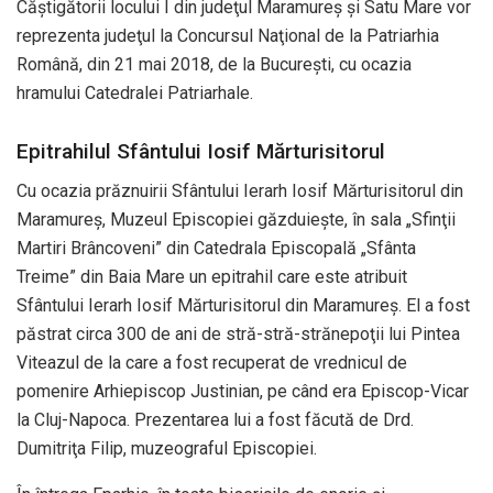
Căştigătorii locului I din judeţul Maramureş şi Satu Mare vor
reprezenta judeţul la Concursul Naţional de la Patriarhia
Română, din 21 mai 2018, de la Bucureşti, cu ocazia
hramului Catedralei Patriarhale.
Epitrahilul Sfântului Iosif Mărturisitorul
Cu ocazia prăznuirii Sfântului Ierarh Iosif Mărturisitorul din
Maramureş, Muzeul Episcopiei găzduieşte, în sala „Sfinţii
Martiri Brâncoveni” din Catedrala Episcopală „Sfânta
Treime” din Baia Mare un epitrahil care este atribuit
Sfântului Ierarh Iosif Mărturisitorul din Maramureş. El a fost
păstrat circa 300 de ani de stră-stră-strănepoţii lui Pintea
Viteazul de la care a fost recuperat de vrednicul de
pomenire Arhiepiscop Justinian, pe când era Episcop-Vicar
la Cluj-Napoca. Prezentarea lui a fost făcută de Drd.
Dumitriţa Filip, muzeograful Episcopiei.