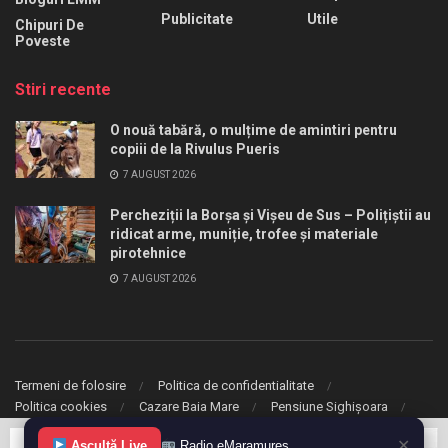
Publicitate
Utile
Chipuri De
Poveste
Stiri recente
O nouă tabără, o mulțime de amintiri pentru
copiii de la Rivulus Pueris
7 AUGUST 2026
Percheziții la Borșa și Vișeu de Sus – Polițiștii au
ridicat arme, muniție, trofee și materiale
pirotehnice
7 AUGUST 2026
Termeni de folosire
Politica de confidentialitate
Politica cookies
Cazare Baia Mare
Pensiune Sighișoara
✕
Ascultă Live
Radio eMaramureș
© 2020 eMaramures. Toate drepturile rezervate.