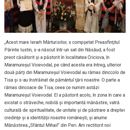
„Acest mare Ierarh Mărturisitor, s compşetat Preasfinţitul
Părinte Iustin, s-a născut într-un sat din Năsăud, a fost
preot căsătorit şi a păstorit în localitatea Criciova, în
Maramureşul Voievodal, pe când acesta era întreg, ulterior
două părţi din Maramureşul Voievodal au rămas dinccolo de
Tisa şi s-au înstrăinat de pământul ţării noastre. O parte a
rămas dincoace de Tisa, ceea ce numim astăzi
Maramureşul Voievodal. El a păstorit acolo, în zona în care a
existat o străveche, nobilă şi importantă mănăstire, vatră
culturală de spiritualitate, de unitate şi de păstrare a dreptei
credinţe şi a identităţii noastre româneşti, şi anume
Mănăstirea „Sfântul Mihail” din Peri. Am rectitorit noi