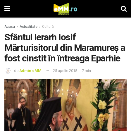
Acasa
Actualitate
Cultură
Sfântul Ierarh Iosif
Mărturisitorul din Maramureş a
fost cinstit în întreaga Eparhie
de
Admin eMM
25 aprilie 2018
7 min