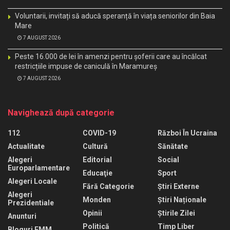
Voluntarii, invitați să aducă speranță în viața seniorilor din Baia
Mare
7 AUGUST 2026
Peste 16.000 de lei în amenzi pentru șoferii care au încălcat
restricțiile impuse de caniculă în Maramureș
7 AUGUST 2026
Navighează după categorie
112
COVID-19
Război În Ucraina
Actualitate
Cultură
Sănătate
Alegeri
Editorial
Social
Europarlamentare
Educaţie
Sport
Alegeri Locale
Fără Categorie
Știri Externe
Alegeri
Monden
Știri Naționale
Prezidentiale
Opinii
Știrile Zilei
Anunturi
Politică
Timp Liber
Bloguri EMM