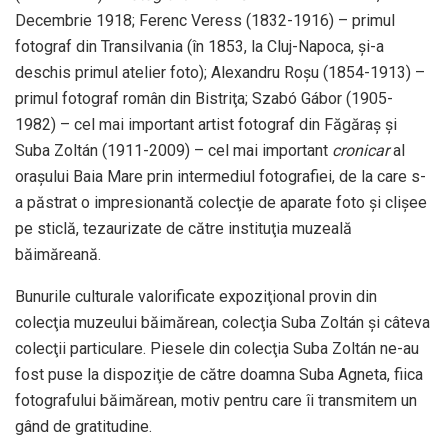
Decembrie 1918; Ferenc Veress (1832-1916) – primul
fotograf din Transilvania (în 1853, la Cluj-Napoca, şi-a
deschis primul atelier foto); Alexandru Roşu (1854-1913) –
primul fotograf român din Bistriţa; Szabó Gábor (1905-
1982) – cel mai important artist fotograf din Făgăraş şi
Suba Zoltán (1911-2009) – cel mai important
cronicar
al
oraşului Baia Mare prin intermediul fotografiei, de la care s-
a păstrat o impresionantă colecţie de aparate foto şi clişee
pe sticlă, tezaurizate de către instituţia muzeală
băimăreană.
Bunurile culturale valorificate expoziţional provin din
colecţia muzeului băimărean, colecţia Suba Zoltán şi câteva
colecţii particulare. Piesele din colecţia Suba Zoltán ne-au
fost puse la dispoziţie de către doamna Suba Agneta, fiica
fotografului băimărean, motiv pentru care îi transmitem un
gând de gratitudine.