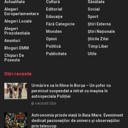
Actualitate
Cultură
Sănătate
Alegeri
Editorial
Social
Europarlamentare
Educaţie
Sport
Alegeri Locale
Fără Categorie
Știri Externe
Alegeri
Monden
Știri Naționale
Prezidentiale
Opinii
Știrile Zilei
Anunturi
Politică
Timp Liber
Bloguri EMM
Publicitate
Utile
Chipuri De
Poveste
Stiri recente
Urmărire ca în filme în Borșa – Un șofer cu
permisul suspendat a intrat cu mașina în
autospeciala Poliției
6 AUGUST 2026
Astronomia prinde viață în Baia Mare. Eveniment
dedicat pasionaților de univers și observațiilor
prin telescop