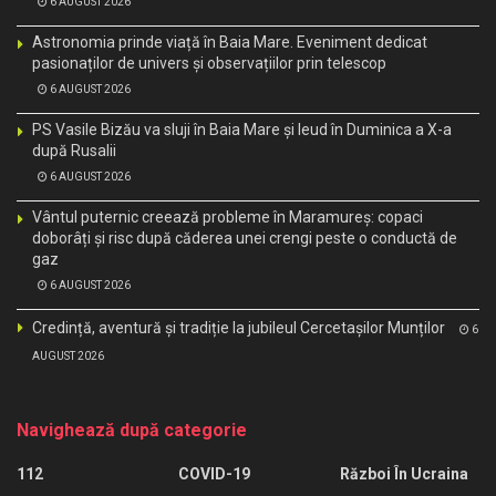
6 AUGUST 2026
Astronomia prinde viață în Baia Mare. Eveniment dedicat
pasionaților de univers și observațiilor prin telescop
6 AUGUST 2026
PS Vasile Bizău va sluji în Baia Mare și Ieud în Duminica a X-a
după Rusalii
6 AUGUST 2026
Vântul puternic creează probleme în Maramureș: copaci
doborâți și risc după căderea unei crengi peste o conductă de
gaz
6 AUGUST 2026
Credință, aventură și tradiție la jubileul Cercetașilor Munților
6
AUGUST 2026
Navighează după categorie
112
COVID-19
Război În Ucraina