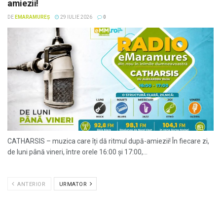
amiezii!
DE
EMARAMUREȘ
29 IULIE 2026
0
CATHARSIS – muzica care îți dă ritmul după-amiezii! În fiecare zi,
de luni până vineri, între orele 16:00 și 17:00,...
ANTERIOR
URMATOR