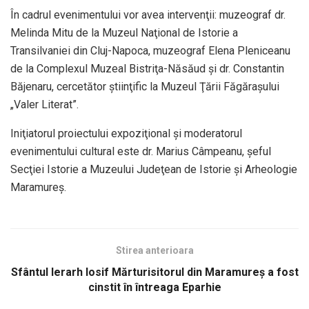
În cadrul evenimentului vor avea intervenţii: muzeograf dr.
Melinda Mitu de la Muzeul Naţional de Istorie a
Transilvaniei din Cluj-Napoca, muzeograf Elena Pleniceanu
de la Complexul Muzeal Bistriţa-Năsăud şi dr. Constantin
Băjenaru, cercetător ştiinţific la Muzeul Ţării Făgăraşului
„Valer Literat”.
Iniţiatorul proiectului expoziţional şi moderatorul
evenimentului cultural este dr. Marius Câmpeanu, şeful
Secţiei Istorie a Muzeului Judeţean de Istorie şi Arheologie
Maramureş.
Stirea anterioara
Sfântul Ierarh Iosif Mărturisitorul din Maramureş a fost
cinstit în întreaga Eparhie