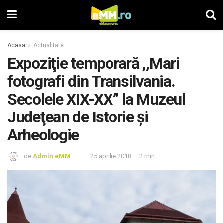
Acasa
Actualitate
Expoziţie temporară ,,Mari
fotografi din Transilvania.
Secolele XIX-XX” la Muzeul
Judeţean de Istorie şi
Arheologie
de
Admin eMM
25 aprilie 2018
2 min