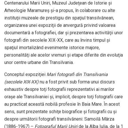
Centenarului Marii Uniri, Muzeul Judeţean de Istorie şi
Arheologie Maramureş şi-a propus, în colaborare cu alte
instituţii muzeale de prestigiu din spaţiul transilvănean,
organizarea unei expoziţii de anvergură privind valoarea
documentară a fotografiei, dar şi prezentarea activităţii unor
fotografi din secolele XIX-XX, care au învins timpul şi
spaţiul imortalizând evenimente istorice majore,
personalităţi ale acelor vremuri şi etape diferite din evoluţia
unor centre urbane din Transilvania.
Conceptul expoziţiei
Mari fotografi din Transilvania
(secolele XIX-XX)
nu a fost privit sub forma unui discurs
exhaustiv despre toţi fotografii reprezentativi ai marilor
oraşe ale Transilvaniei şi, implicit, despre toţi fotografii care
au practicat această nobilă profesie în Baia Mare. În acest
sens, sunt prezentate schiţe biografice şi fotografii cu şi
despre următorii fotografi transilvăneni: Samoilă Mârza
(1886-1967) –
Fotograful Marii Uniri
de la Alba Iulia, de la 1