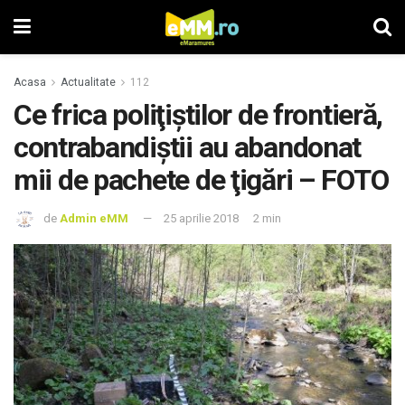
Acasa
Actualitate
112
Ce frica poliţiştilor de frontieră,
contrabandiştii au abandonat
mii de pachete de ţigări – FOTO
de
Admin eMM
25 aprilie 2018
2 min