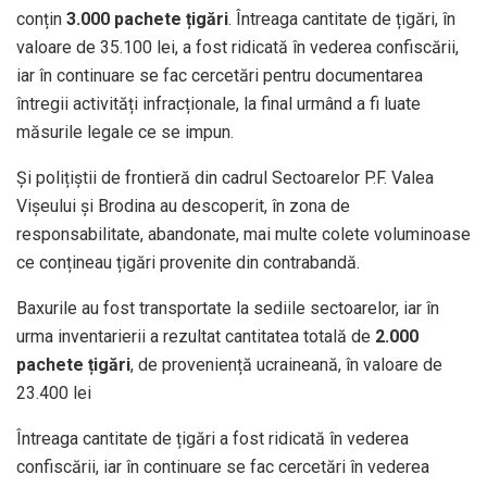
conțin
3.000 pachete țigări
. Întreaga cantitate de țigări, în
valoare de 35.100 lei, a fost ridicată în vederea confiscării,
iar în continuare se fac cercetări pentru documentarea
întregii activități infracționale, la final urmând a fi luate
măsurile legale ce se impun.
Și polițiștii de frontieră din cadrul Sectoarelor P.F. Valea
Vișeului și Brodina au descoperit, în zona de
responsabilitate, abandonate, mai multe colete voluminoase
ce conțineau țigări provenite din contrabandă.
Baxurile au fost transportate la sediile sectoarelor, iar în
urma inventarierii a rezultat cantitatea totală de
2.000
pachete țigări
, de proveniență ucraineană, în valoare de
23.400 lei
Întreaga cantitate de țigări a fost ridicată în vederea
confiscării, iar în continuare se fac cercetări în vederea