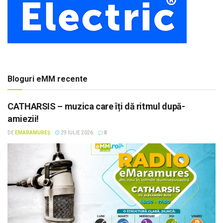
Bloguri eMM recente
CATHARSIS – muzica care îți dă ritmul după-
amiezii!
DE
EMARAMUREȘ
29 IULIE 2026
0