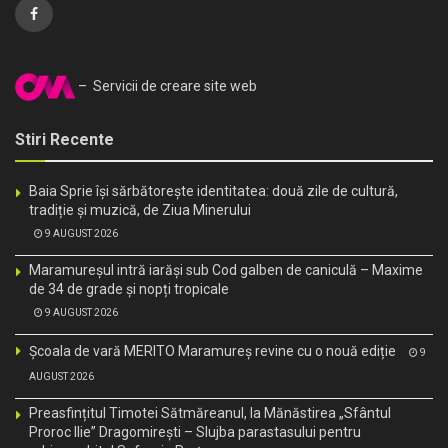
– Servicii de creare site web
Stiri Recente
Baia Sprie își sărbătorește identitatea: două zile de cultură,
tradiție și muzică, de Ziua Minerului
9 AUGUST 2026
Maramureșul intră iarăși sub Cod galben de caniculă – Maxime
de 34 de grade și nopți tropicale
9 AUGUST 2026
Școala de vară MERITO Maramureș revine cu o nouă ediție
9
AUGUST 2026
Preasfințitul Timotei Sătmăreanul, la Mănăstirea „Sfântul
Proroc Ilie” Dragomirești – Slujba parastasului pentru