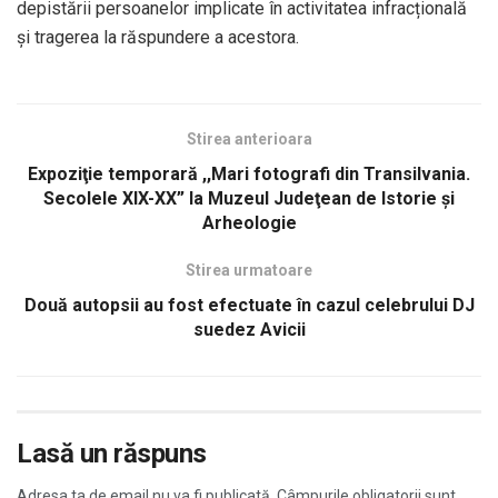
depistării persoanelor implicate în activitatea infracțională
și tragerea la răspundere a acestora.
Stirea anterioara
Expoziţie temporară ,,Mari fotografi din Transilvania.
Secolele XIX-XX” la Muzeul Judeţean de Istorie şi
Arheologie
Stirea urmatoare
Două autopsii au fost efectuate în cazul celebrului DJ
suedez Avicii
Lasă un răspuns
Adresa ta de email nu va fi publicată.
Câmpurile obligatorii sunt