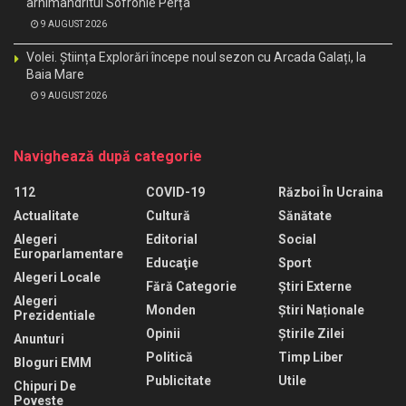
arhimandritul Sofronie Perța
9 AUGUST 2026
Volei. Știința Explorări începe noul sezon cu Arcada Galați, la
Baia Mare
9 AUGUST 2026
Navighează după categorie
112
COVID-19
Război În Ucraina
Actualitate
Cultură
Sănătate
Alegeri
Editorial
Social
Europarlamentare
Educaţie
Sport
Alegeri Locale
Fără Categorie
Știri Externe
Alegeri
Monden
Știri Naționale
Prezidentiale
Opinii
Știrile Zilei
Anunturi
Politică
Timp Liber
Bloguri EMM
Publicitate
Utile
Chipuri De
Poveste