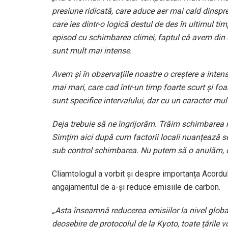
presiune ridicată, care aduce aer mai cald dinspre
care ies dintr-o logică destul de des în ultimul t
episod cu schimbarea climei, faptul că avem din c
sunt mult mai intense.
Avem și în observațiile noastre o creștere a intensi
mai mari, care cad într-un timp foarte scurt și f
sunt specifice intervalului, dar cu un caracter mu
Deja trebuie să ne îngrijorăm. Trăim schimbarea
Simțim aici după cum factorii locali nuanțează se
sub control schimbarea. Nu putem să o anulăm,
Cliamtologul a vorbit și despre importanța Acordulu
angajamentul de a-și reduce emisiile de carbon.
„Asta înseamnă reducerea emisiilor la nivel global. 
deosebire de protocolul de la Kyoto, toate țările