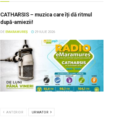
CATHARSIS – muzica care îți dă ritmul
după-amiezii!
DE
EMARAMUREȘ
29 IULIE 2026
ANTERIOR
URMATOR