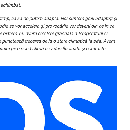
m schimbat.
timp, ca să ne putem adapta. Noi suntem greu adaptați și
rurile se vor accelera și provocările vor deveni din ce în ce
e extrem, nu avem creștere graduală a temperaturii și
unctează trecerea de la o stare climatică la alta. Avem
mului pe o nouă climă ne aduc fluctuații și contraste