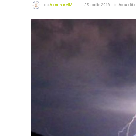
de
Admin eMM
25 aprilie 2018
in
Actualita