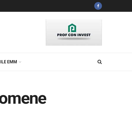
ILE EMM
enomene