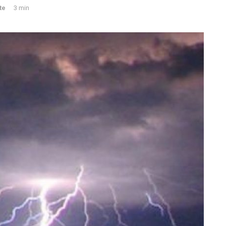
te
3 min