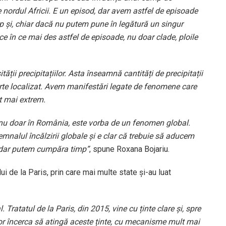
 nordul Africii. E un episod, dar avem astfel de episoade
imp și, chiar dacă nu putem pune în legătură un singur
e în ce mai des astfel de episoade, nu doar clade, ploile
tății precipitațiilor. Asta înseamnă cantități de precipitații
oarte localizat. Avem manifestări legate de fenomene care
lt mai extrem.
 nu doar în România, este vorba de un fenomen global.
mnalul încălzirii globale și e clar că trebuie să aducem
 dar putem cumpăra timp”
, spune Roxana Bojariu.
i de la Paris, prin care mai multe state și-au luat
Tratatul de la Paris, din 2015, vine cu ținte clare și, spre
 vor încerca să atingă aceste ținte, cu mecanisme mult mai