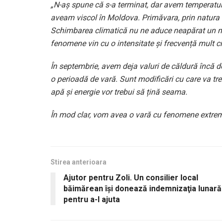
„N-aș spune că s-a terminat, dar avem temperaturi
aveam viscol în Moldova. Primăvara, prin natura ei
Schimbarea climatică nu ne aduce neapărat un 
fenomene vin cu o intensitate și frecvență mult c
În septembrie, avem deja valuri de căldură încă d
o perioadă de vară. Sunt modificări cu care va tr
apă și energie vor trebui să țină seama.
În mod clar, vom avea o vară cu fenomene extrem
Stirea anterioara
Ajutor pentru Zoli. Un consilier local
băimărean îşi donează indemnizaţia lunară
pentru a-l ajuta