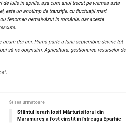
 de iulie în aprilie, așa cum anul trecut pe vremea asta
, este un anotimp de tranziție, cu fluctuații mari.
nou fenomen nemaivăzut în românia, dar aceste
rescute.
e acum doi ani. Prima parte a lunii septembrie devine tot
ebui să ne obișnuim. Agricultura, gestionarea resurselor de
e”.
Stirea urmatoare
Sfântul Ierarh Iosif Mărturisitorul din
Maramureş a fost cinstit în întreaga Eparhie