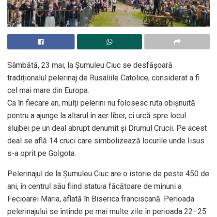
Sâmbătă, 23 mai, la Șumuleu Ciuc se desfășoară
tradiționalul pelerinaj de Rusaliile Catolice, considerat a fi
cel mai mare din Europa.
Ca în fiecare an, mulți pelerini nu folosesc ruta obișnuită
pentru a ajunge la altarul în aer liber, ci urcă spre locul
slujbei pe un deal abrupt denumit și Drumul Crucii. Pe acest
deal se află 14 cruci care simbolizează locurile unde Iisus
s-a oprit pe Golgota.
Pelerinajul de la Șumuleu Ciuc are o istorie de peste 450 de
ani, în centrul său fiind statuia făcătoare de minuni a
Fecioarei Maria, aflată în Biserica franciscană. Perioada
pelerinajului se întinde pe mai multe zile în perioada 22–25