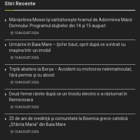
Stiri Recente
Mănăstirea Moisei își sărbătorește hramul de Adormirea Maicii
Domnului. Programul slujbelor din 14 și 15 august
10 AUGUST 2026
Urmărire în Baia Mare – Șofer băut, oprit după ce a intrat cu
mașina într-un imobil
10 AUGUST 2026
Triplă abatere la Borșa – Accident cu motocros neînmatriculat,
fără permis și cu alcool
10 AUGUST 2026
Două femei rănite după ce un triciclu electric s-a răsturnat în
Remecioara
10 AUGUST 2026
25 de ani de credință și comunitate la Biserica greco-catolică
„Sfânta Maria” din Baia Mare
10 AUGUST 2026