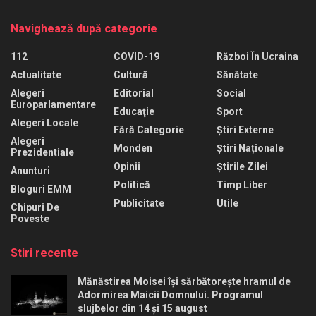
Navighează după categorie
112
COVID-19
Război În Ucraina
Actualitate
Cultură
Sănătate
Alegeri
Editorial
Social
Europarlamentare
Educaţie
Sport
Alegeri Locale
Fără Categorie
Știri Externe
Alegeri
Monden
Știri Naționale
Prezidentiale
Opinii
Știrile Zilei
Anunturi
Politică
Timp Liber
Bloguri EMM
Publicitate
Utile
Chipuri De
Poveste
Stiri recente
Mănăstirea Moisei își sărbătorește hramul de
Adormirea Maicii Domnului. Programul
slujbelor din 14 și 15 august