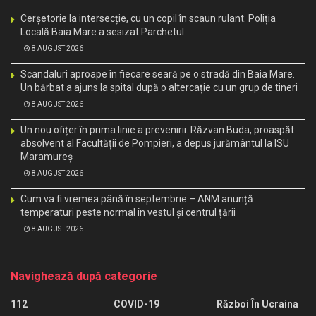
Cerșetorie la intersecție, cu un copil în scaun rulant. Poliția
Locală Baia Mare a sesizat Parchetul
8 AUGUST 2026
Scandaluri aproape în fiecare seară pe o stradă din Baia Mare.
Un bărbat a ajuns la spital după o altercație cu un grup de tineri
8 AUGUST 2026
Un nou ofițer în prima linie a prevenirii. Răzvan Buda, proaspăt
absolvent al Facultății de Pompieri, a depus jurământul la ISU
Maramureș
8 AUGUST 2026
Cum va fi vremea până în septembrie – ANM anunță
temperaturi peste normal în vestul și centrul țării
8 AUGUST 2026
Navighează după categorie
112
COVID-19
Război În Ucraina