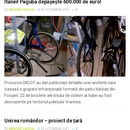
Italiei! Paguba depășește 600.000 de euro!
DE
GRIGORE.CIASCAI
29 OCTOMBRIE 2021
0
Procurorii DIICOT au dat publicității detaliile unei anchete care
vizează o grupare infracțională formată din patru bărbați din
Focșani. 22 de biciclete ale lotului de ciclism al Italiei au fost
descoperite pe teritoriul județului Vrancea. ...
Unirea românilor – proiect de țară
DE
GRIGORE.CIASCAI
29 OCTOMBRIE 2021
2