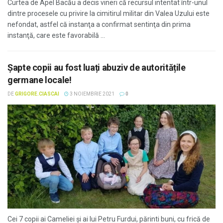
Curtea de Apel Bacău a decis vineri că recursul intentat într-unul
dintre procesele cu privire la cimitirul militar din Valea Uzului este
nefondat, astfel că instanţa a confirmat sentinţa din prima
instanţă, care este favorabilă ...
Șapte copii au fost luați abuziv de autoritățile
germane locale!
DE
GRIGORE.CIASCAI
3 NOIEMBRIE 2021
0
Cei 7 copii ai Cameliei și ai lui Petru Furdui, părinti buni, cu frică de