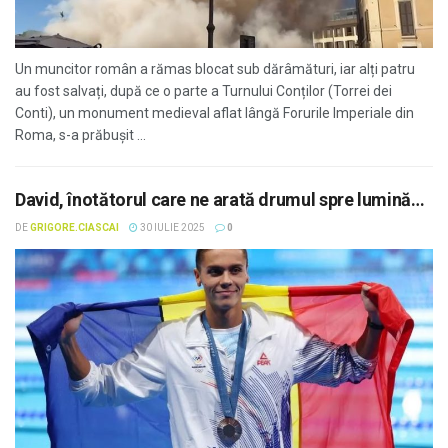
Un muncitor român a rămas blocat sub dărâmături, iar alți patru
au fost salvați, după ce o parte a Turnului Conților (Torrei dei
Conti), un monument medieval aflat lângă Forurile Imperiale din
Roma, s-a prăbușit ...
David, înotătorul care ne arată drumul spre lumină…
DE
GRIGORE.CIASCAI
30 IULIE 2025
0