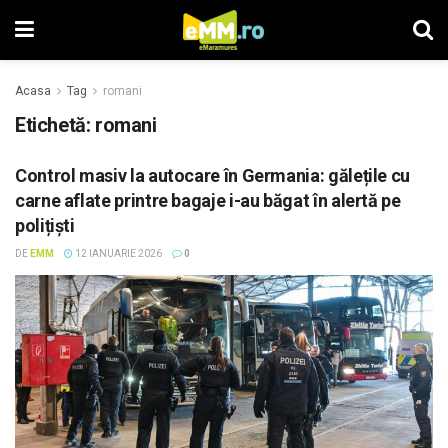
Acasa
Tag
romani
Etichetă: romani
Control masiv la autocare în Germania: gălețile cu
carne aflate printre bagaje i-au băgat în alertă pe
polițiști
DE
EMM
12 IANUARIE 2026
0