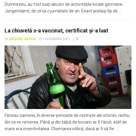
Dumnezeu, au fost luați abuziv de autoritățile locale germane,
Jungendamt, de circa o jumătate de an. Exact același tip de ...
La chiuvetă s-a vaccinat, certificat și-a luat
DE
GRIGORE.CIASCAI
1 NOIEMBRIE 2021
0
Făceau oamenii, în diverse perioade de restriște ale istoriei, rachiu
din ce se nimerea. Până și din talpă de bocanc ar fi făcut, atât de
mare era inventivitatea. Chemarea etilică, dacă ar fi să fie ...