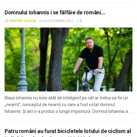
Domnului Iohannis i se fâlfâie de români…
DE
GRIGORE.CIASCAI
30 OCTOMBRIE 2021
0
Klaus Iohannis nu este atât de inteligent pe cât ar trebui să fie un
„neamț”, conceptul de neamț cu care a fost votat domnul
Iohannis. Și aici s-a produs o lungă impostură. Domnul Iohannis a ...
Patru români au furat bicicletele lotului de ciclism al