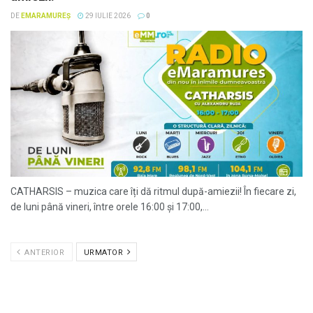
DE
EMARAMUREȘ
29 IULIE 2026
0
CATHARSIS – muzica care îți dă ritmul după-amiezii! În fiecare zi,
de luni până vineri, între orele 16:00 și 17:00,...
ANTERIOR
URMATOR