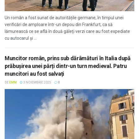
Un român a fost sunat de autoritățile germane, în timpul unei
verificări de amploare într-un depou din Frankfurt, ca să
lămurească ce se află în două găleți verzi care au fost expediate
cu autocarul și ...
Muncitor român, prins sub dărâmături în Italia după
prăbușirea unei părți dintr-un turn medieval. Patru
muncitori au fost salvați
DE
EMM
3 NOIEMBRIE 2025
0