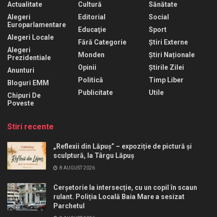
Actualitate
Cultură
Sănătate
Alegeri
Editorial
Social
Europarlamentare
Educaţie
Sport
Alegeri Locale
Fără Categorie
Știri Externe
Alegeri
Monden
Știri Naționale
Prezidentiale
Opinii
Știrile Zilei
Anunturi
Politică
Timp Liber
Bloguri EMM
Publicitate
Utile
Chipuri De
Poveste
Stiri recente
„Reflexii din Lăpuș” – expoziție de pictură și
sculptură, la Târgu Lăpuș
8 AUGUST 2026
Cerșetorie la intersecție, cu un copil în scaun
rulant. Poliția Locală Baia Mare a sesizat
Parchetul