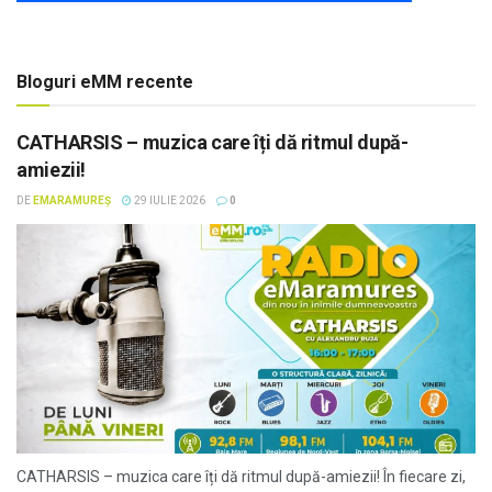
Bloguri eMM recente
CATHARSIS – muzica care îți dă ritmul după-
amiezii!
DE
EMARAMUREȘ
29 IULIE 2026
0
CATHARSIS – muzica care îți dă ritmul după-amiezii! În fiecare zi,