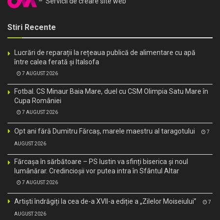
– Servicii de creare site web
Stiri Recente
Lucrări de reparații la rețeaua publică de alimentare cu apă
între calea ferată și Italsofa
7 AUGUST 2026
Fotbal. CS Minaur Baia Mare, duel cu CSM Olimpia Satu Mare în
Cupa României
7 AUGUST 2026
Opt ani fără Dumitru Fărcaș, marele maestru al taragotului
7
AUGUST 2026
Fărcașa în sărbătoare – PS Iustin va sfinți biserica și noul
lumânărar. Credincioșii vor putea intra în Sfântul Altar
7 AUGUST 2026
Artiști îndrăgiți la cea de-a XVII-a ediție a „Zilelor Moiseiului”
7
AUGUST 2026