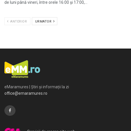
de luni până vineri, între orele 16:00 și 17:00,...
ANTERIOR
URMATOR
eMaramures | Știri și informații la zi
office@emaramures.ro