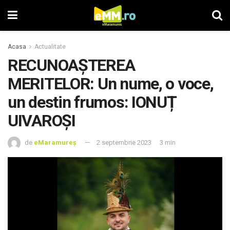
Acasa
Actualitate
RECUNOAȘTEREA
MERITELOR: Un nume, o voce,
un destin frumos: IONUȚ
UIVAROŞI
de
eMaramureș
2 septembrie 2023
3 min