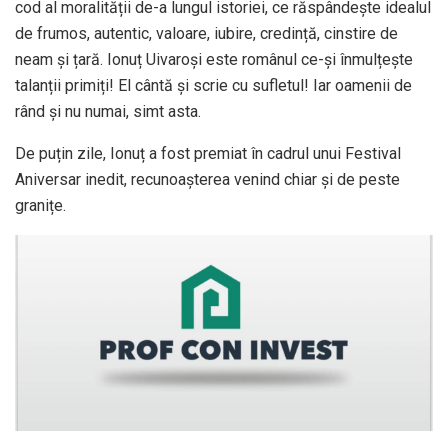
cod al moralității de-a lungul istoriei, ce răspândește idealul
de frumos, autentic, valoare, iubire, credință, cinstire de
neam și țară. Ionuț Uivaroşi este românul ce-și înmulțește
talanții primiți! El cântă și scrie cu sufletul! Iar oamenii de
rând și nu numai, simt asta.
De puțin zile, Ionuț a fost premiat în cadrul unui Festival
Aniversar inedit, recunoașterea venind chiar și de peste
granițe.