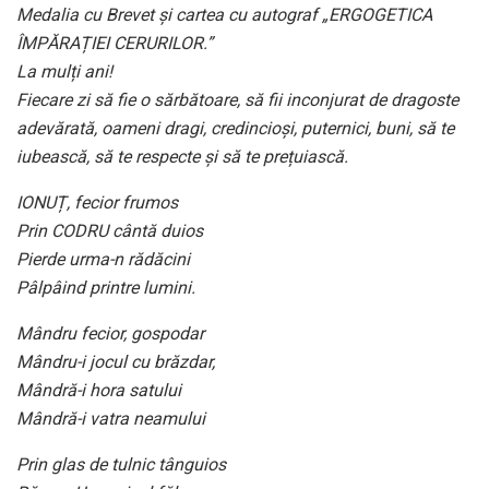
Medalia cu Brevet și cartea cu autograf „ERGOGETICA
ÎMPĂRAȚIEI CERURILOR.”
La mulți ani!
Fiecare zi să fie o sărbătoare, să fii inconjurat de dragoste
adevărată, oameni dragi, credincioși, puternici, buni, să te
iubească, să te respecte și să te prețuiască.
IONUȚ, fecior frumos
Prin CODRU cântă duios
Pierde urma-n rădăcini
Pâlpâind printre lumini.
Mândru fecior, gospodar
Mândru-i jocul cu brăzdar,
Mândră-i hora satului
Mândră-i vatra neamului
Prin glas de tulnic tânguios