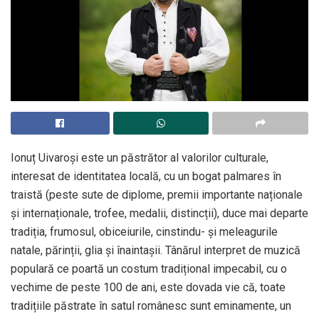
Ionuț Uivaroşi este un păstrător al valorilor culturale,
interesat de identitatea locală, cu un bogat palmares în
traistă (peste sute de diplome, premii importante naționale
și internaționale, trofee, medalii, distincții), duce mai departe
tradiția, frumosul, obiceiurile, cinstindu- și meleagurile
natale, părinții, glia și înaintașii. Tânărul interpret de muzică
populară ce poartă un costum tradițional impecabil, cu o
vechime de peste 100 de ani, este dovada vie că, toate
tradițiile păstrate în satul românesc sunt eminamente, un