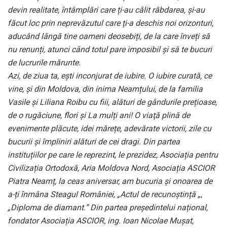
devin realitate, întâmplări care ți-au călit răbdarea, și-au
făcut loc prin neprevăzutul care ți-a deschis noi orizonturi,
aducând lângă tine oameni deosebiți, de la care înveți să
nu renunți, atunci când totul pare imposibil și să te bucuri
de lucrurile mărunte.
Azi, de ziua ta, ești inconjurat de iubire. O iubire curată, ce
vine, și din Moldova, din inima Neamțului, de la familia
Vasile și Liliana Roibu cu fiii, alături de gândurile prețioase,
de o rugăciune, flori și La mulți ani! O viaţă plină de
evenimente plăcute, idei mărețe, adevărate victorii, zile cu
bucurii și împliniri alături de cei dragi. Din partea
instituțiilor pe care le reprezint, le prezidez, Asociația pentru
Civilizația Ortodoxă, Aria Moldova Nord, Asociația ASCIOR
Piatra Neamț, la ceas aniversar, am bucuria și onoarea de
a-ți înmâna Steagul României, „Actul de recunoștință „,
„Diploma de diamant.” Din partea preşedintelui național,
fondator Asociația ASCIOR, ing. Ioan Nicolae Muşat,