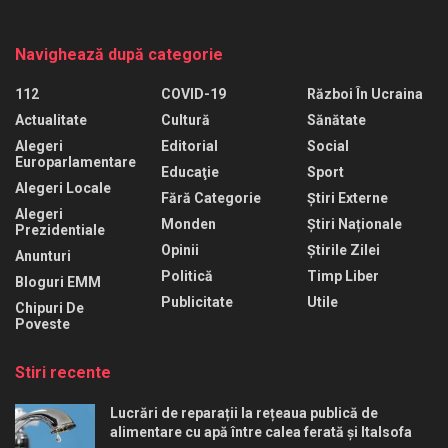
Navighează după categorie
112
COVID-19
Război În Ucraina
Actualitate
Cultură
Sănătate
Alegeri
Editorial
Social
Europarlamentare
Educaţie
Sport
Alegeri Locale
Fără Categorie
Știri Externe
Alegeri
Monden
Știri Naționale
Prezidentiale
Opinii
Știrile Zilei
Anunturi
Politică
Timp Liber
Bloguri EMM
Publicitate
Utile
Chipuri De
Poveste
Stiri recente
Lucrări de reparații la rețeaua publică de
alimentare cu apă între calea ferată și Italsofa