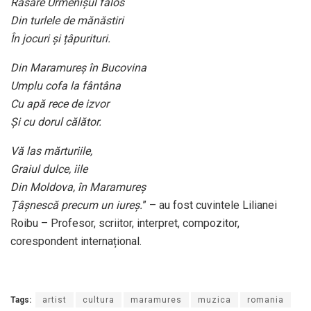
Răsare Urmenișul fălos
Din turlele de mănăstiri
În jocuri și țâpurituri.
Din Maramureș în Bucovina
Umplu cofa la fântâna
Cu apă rece de izvor
Și cu dorul călător.
Vă las mărturiile,
Graiul dulce, iile
Din Moldova, în Maramureș
Țâșnescă precum un iureș.
” – au fost cuvintele Lilianei
Roibu – Profesor, scriitor, interpret, compozitor,
corespondent internațional.
Tags:
artist
cultura
maramures
muzica
romania