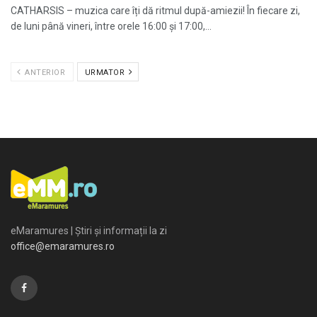
CATHARSIS – muzica care îți dă ritmul după-amiezii! În fiecare zi,
de luni până vineri, între orele 16:00 și 17:00,...
ANTERIOR
URMATOR
eMaramures | Știri și informații la zi
office@emaramures.ro