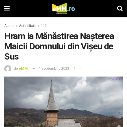
Acasa
Actualitate
112
Hram la Mănăstirea Naşterea
Maicii Domnului din Vişeu de
Sus
de
eMM
1 septembrie 2023
1 min