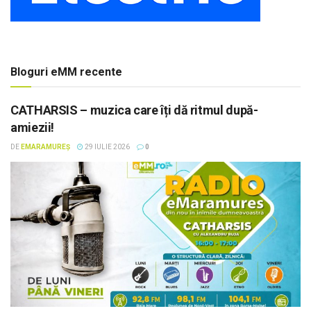
Bloguri eMM recente
CATHARSIS – muzica care îți dă ritmul după-
amiezii!
DE
EMARAMUREȘ
29 IULIE 2026
0