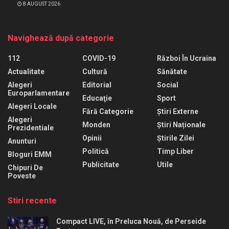
8 AUGUST 2026
Navighează după categorie
112
COVID-19
Război În Ucraina
Actualitate
Cultură
Sănătate
Alegeri
Editorial
Social
Europarlamentare
Educaţie
Sport
Alegeri Locale
Fără Categorie
Știri Externe
Alegeri
Monden
Știri Naționale
Prezidentiale
Opinii
Știrile Zilei
Anunturi
Politică
Timp Liber
Bloguri EMM
Publicitate
Utile
Chipuri De
Poveste
Stiri recente
Compact LIVE, în Preluca Nouă, de Perseide