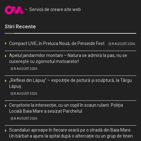
– Servicii de creare site web
Stiri Recente
Compact LIVE, în Preluca Nouă, de Perseide Fest
8 AUGUST 2026
Apelul jandarmilor montani – Natura se admiră la pas, nu se
cucerește cu zgomotul motoarelor!
8 AUGUST 2026
„Reflexii din Lăpuș” – expoziție de pictură și sculptură, la Târgu
Lăpuș
8 AUGUST 2026
Cerșetorie la intersecție, cu un copil în scaun rulant. Poliția
Locală Baia Mare a sesizat Parchetul
8 AUGUST 2026
Scandaluri aproape în fiecare seară pe o stradă din Baia Mare.
Un bărbat a ajuns la spital după o altercație cu un grup de tineri