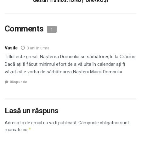
destin frumos: IONUȚ UIVAROŞI
Comments
1
Vasile
3 ani in urma
Titlul este greșit. Nașterea Domnului se sărbătorește la Crăciun.
Dacă ați fi făcut minimul efort de a vă uita în calendar ați fi
văzut că e vorba de sărbătoarea Nașterii Maicii Domnului.
Răspunde
Lasă un răspuns
Adresa ta de email nu va fi publicată.
Câmpurile obligatorii sunt
*
marcate cu