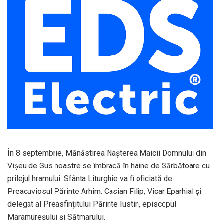
În 8 septembrie, Mănăstirea Naşterea Maicii Domnului din
Vişeu de Sus noastre se îmbracă în haine de Sărbătoare cu
prilejul hramului. Sfânta Liturghie va fi oficiată de
Preacuviosul Părinte Arhim. Casian Filip, Vicar Eparhial şi
delegat al Preasfințitului Părinte Iustin, episcopul
Maramureşului şi Sătmarului.