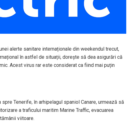
nei alerte sanitare internaționale din weekendul trecut,
țional în astfel de situații, dorește să dea asigurări că
ic. Acest virus rar este considerat ca fiind mai puțin
m spre Tenerife, în arhipelagul spaniol Canare, urmează să
torizare a traficului maritim Marine Traffic, evacuarea
tămânii viitoare.