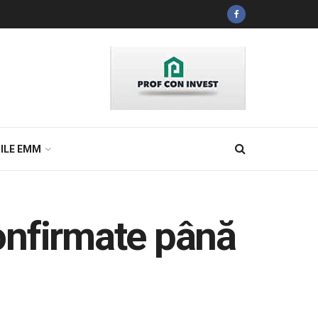
ILE EMM
onfirmate până