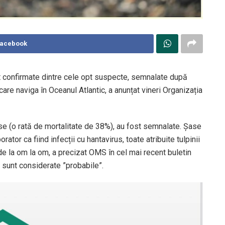
Facebook
t confirmate dintre cele opt suspecte, semnalate după
care naviga în Oceanul Atlantic, a anunțat vineri Organizația
cese (o rată de mortalitate de 38%), au fost semnalate. Șase
rator ca fiind infecții cu hantavirus, toate atribuite tulpinii
de la om la om, a precizat OMS în cel mai recent buletin
 sunt considerate ”probabile”.