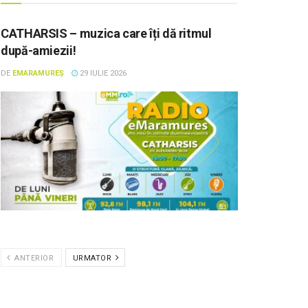
CATHARSIS – muzica care îți dă ritmul
după-amiezii!
DE
EMARAMUREȘ
29 IULIE 2026
ANTERIOR
URMATOR