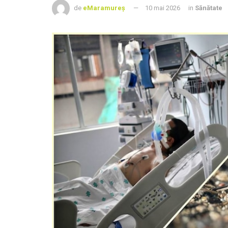
de
eMaramureș
10 mai 2026
in
Sănătate