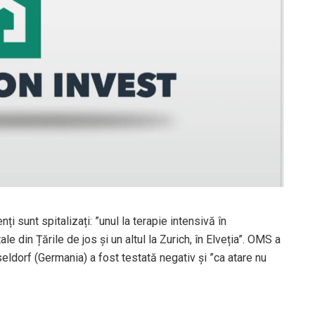
ți sunt spitalizați: ”unul la terapie intensivă în
le din Țările de jos și un altul la Zurich, în Elveția”. OMS a
eldorf (Germania) a fost testată negativ și ”ca atare nu