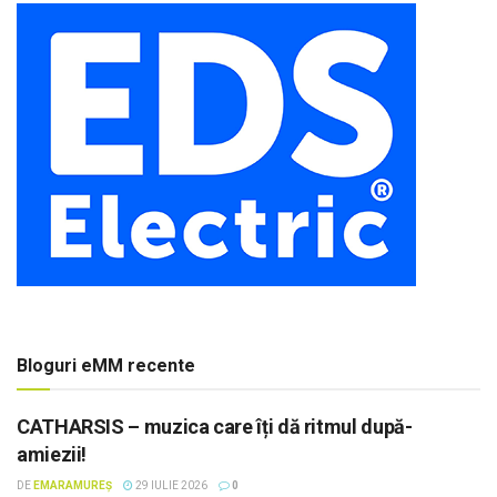
Bloguri eMM recente
CATHARSIS – muzica care îți dă ritmul după-
amiezii!
DE
EMARAMUREȘ
29 IULIE 2026
0