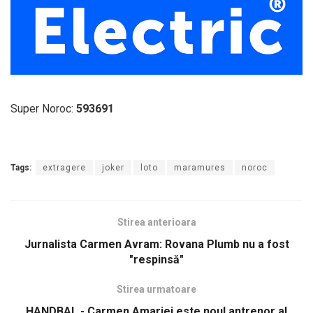
Super Noroc:
593691
Tags:
extragere
joker
loto
maramures
noroc
Stirea anterioara
Jurnalista Carmen Avram: Rovana Plumb nu a fost
"respinsă"
Stirea urmatoare
HANDBAL - Carmen Amariei este noul antrenor al