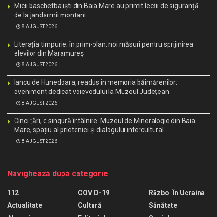
Micii baschetbaliști din Baia Mare au primit lecții de siguranță
de la jandarmii montani
8 AUGUST 2026
Literația timpurie, în prim-plan: noi măsuri pentru sprijinirea
elevilor din Maramureș
8 AUGUST 2026
Iancu de Hunedoara, readus în memoria băimărenilor:
eveniment dedicat voievodului la Muzeul Județean
8 AUGUST 2026
Cinci țări, o singură întâlnire: Muzeul de Mineralogie din Baia
Mare, spațiu al prieteniei și dialogului intercultural
8 AUGUST 2026
Navighează după categorie
112
COVID-19
Război În Ucraina
Actualitate
Cultură
Sănătate