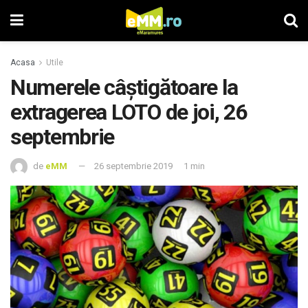
Acasa
Utile
Numerele câştigătoare la
extragerea LOTO de joi, 26
septembrie
de
eMM
26 septembrie 2019
1 min