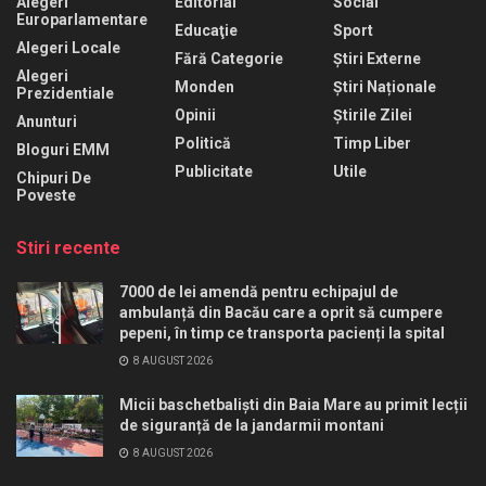
Alegeri
Editorial
Social
Europarlamentare
Educaţie
Sport
Alegeri Locale
Fără Categorie
Știri Externe
Alegeri
Monden
Știri Naționale
Prezidentiale
Opinii
Știrile Zilei
Anunturi
Politică
Timp Liber
Bloguri EMM
Publicitate
Utile
Chipuri De
Poveste
Stiri recente
7000 de lei amendă pentru echipajul de
ambulanță din Bacău care a oprit să cumpere
pepeni, în timp ce transporta pacienți la spital
8 AUGUST 2026
Micii baschetbaliști din Baia Mare au primit lecții
de siguranță de la jandarmii montani
8 AUGUST 2026