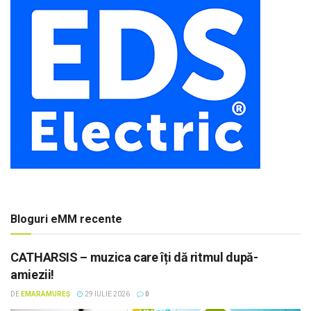
Bloguri eMM recente
CATHARSIS – muzica care îți dă ritmul după-
amiezii!
DE
EMARAMUREȘ
29 IULIE 2026
0