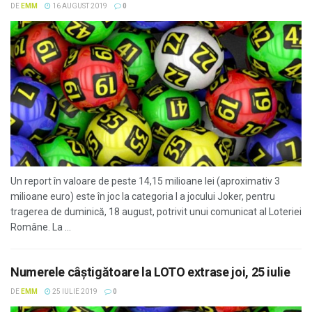
DE
EMM
16 AUGUST 2019
0
Un report în valoare de peste 14,15 milioane lei (aproximativ 3
milioane euro) este în joc la categoria I a jocului Joker, pentru
tragerea de duminică, 18 august, potrivit unui comunicat al Loteriei
Române. La ...
Numerele câştigătoare la LOTO extrase joi, 25 iulie
DE
EMM
25 IULIE 2019
0