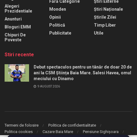
Fără Categorie
Știri Externe
Alegeri
Monden
Știri Naționale
Prezidentiale
Opinii
Știrile Zilei
Anunturi
Politică
Timp Liber
Bloguri EMM
Publicitate
Utile
Chipuri De
Poveste
Stiri recente
Debut spectaculos pentru un tânăr de doar 20 de
ani la CSM Știința Baia Mare. Salesi Havea, omul
meciului cu Dinamo
9 AUGUST 2026
Termeni de folosire
Politica de confidentialitate
Politica cookies
Cazare Baia Mare
Pensiune Sighișoara