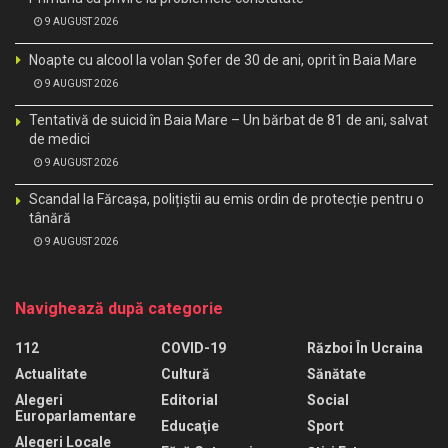
9 AUGUST 2026
Noapte cu alcool la volan Șofer de 30 de ani, oprit în Baia Mare
9 AUGUST 2026
Tentativă de suicid în Baia Mare – Un bărbat de 81 de ani, salvat
de medici
9 AUGUST 2026
Scandal la Fărcașa, polițiștii au emis ordin de protecție pentru o
tânără
9 AUGUST 2026
Navighează după categorie
112
COVID-19
Război În Ucraina
Actualitate
Cultură
Sănătate
Alegeri
Editorial
Social
Europarlamentare
Educaţie
Sport
Alegeri Locale