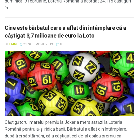
duminică, 9 februarie, Loteria Română a acordat 24.115 câștiguri
în ...
Cine este bărbatul care a aflat din întâmplare că a
câștigat 3,7 milioane de euro la Loto
DE
EMM
21 NOIEMBRIE 2019
0
Câștigătorul marelui premiu la Joker a mers astăzi la Loteria
Română pentru a-și ridica banii. Bărbatul a aflat din întâmplare,
după trei săptămâni, că a câștigat cel de-al doilea premiu ca