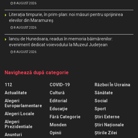
8 AUGUST 2026
Literația timpurie, în prim-plan: noi măsuri pentru sprijinirea
elevilor din Maramureș
8 AUGUST 2026
Iancu de Hunedoara, readus în memoria băimărenilor:
eveniment dedicat voievodului la Muzeul Județean
8 AUGUST 2026
Navighează după categorie
112
COVID-19
Război În Ucraina
Actualitate
Cultură
Sănătate
Alegeri
Editorial
Social
Europarlamentare
Educaţie
Sport
Alegeri Locale
Fără Categorie
Știri Externe
Alegeri
Monden
Știri Naționale
Prezidentiale
Opinii
Știrile Zilei
Anunturi