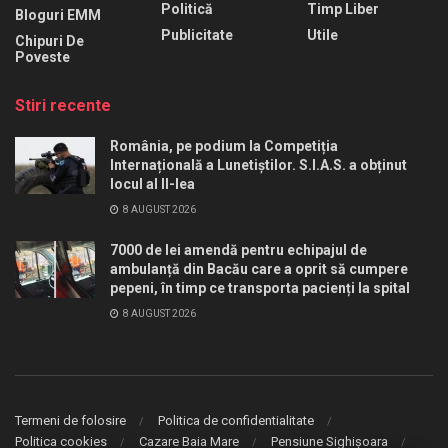
Politică
Timp Liber
Bloguri EMM
Publicitate
Utile
Chipuri De
Poveste
Stiri recente
România, pe podium la Competiția
Internațională a Lunetiștilor. S.I.A.S. a obținut
locul al II-lea
8 AUGUST 2026
7000 de lei amendă pentru echipajul de
ambulanță din Bacău care a oprit să cumpere
pepeni, în timp ce transporta pacienți la spital
8 AUGUST 2026
Termeni de folosire
Politica de confidentialitate
Politica cookies
Cazare Baia Mare
Pensiune Sighișoara