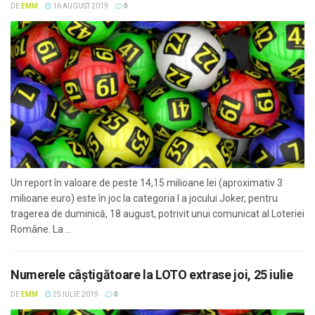
DE
EMM
16 AUGUST 2019
0
Un report în valoare de peste 14,15 milioane lei (aproximativ 3
milioane euro) este în joc la categoria I a jocului Joker, pentru
tragerea de duminică, 18 august, potrivit unui comunicat al Loteriei
Române. La ...
Numerele câştigătoare la LOTO extrase joi, 25 iulie
DE
EMM
25 IULIE 2019
0