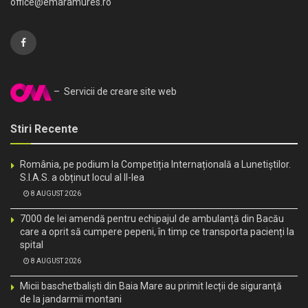
office@emaramures.ro
– Servicii de creare site web
Stiri Recente
România, pe podium la Competiția Internațională a Lunetiștilor.
S.I.A.S. a obținut locul al II-lea
8 AUGUST 2026
7000 de lei amendă pentru echipajul de ambulanță din Bacău
care a oprit să cumpere pepeni, în timp ce transporta pacienți la
spital
8 AUGUST 2026
Micii baschetbaliști din Baia Mare au primit lecții de siguranță
de la jandarmii montani