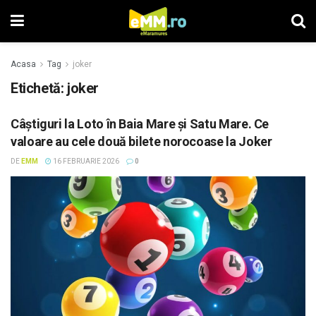
Acasa
Tag
joker
Etichetă: joker
Câștiguri la Loto în Baia Mare și Satu Mare. Ce
valoare au cele două bilete norocoase la Joker
DE
EMM
16 FEBRUARIE 2026
0