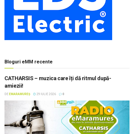
Bloguri eMM recente
CATHARSIS – muzica care îți dă ritmul după-
amiezii!
DE
EMARAMUREȘ
29 IULIE 2026
0