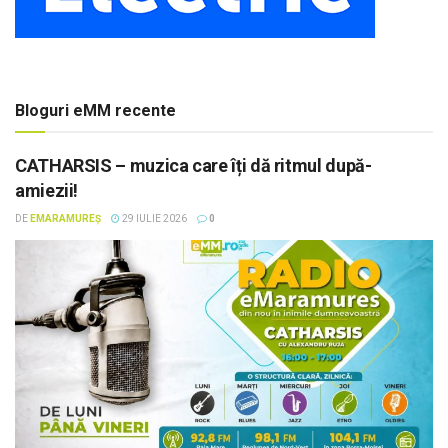
Bloguri eMM recente
CATHARSIS – muzica care îți dă ritmul după-
amiezii!
DE
EMARAMUREȘ
29 IULIE 2026
0