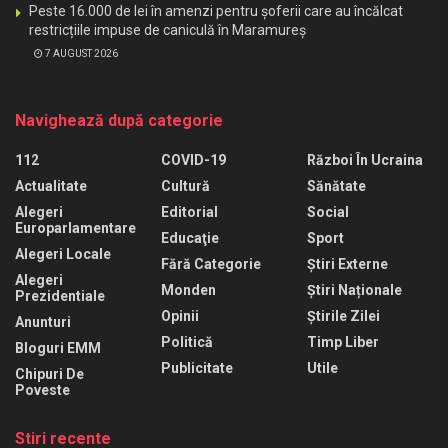
Peste 16.000 de lei în amenzi pentru șoferii care au încălcat
restricțiile impuse de caniculă în Maramureș
7 AUGUST 2026
Navighează după categorie
112
COVID-19
Război În Ucraina
Actualitate
Cultură
Sănătate
Alegeri
Editorial
Social
Europarlamentare
Educaţie
Sport
Alegeri Locale
Fără Categorie
Știri Externe
Alegeri
Monden
Știri Naționale
Prezidentiale
Opinii
Știrile Zilei
Anunturi
Politică
Timp Liber
Bloguri EMM
Publicitate
Utile
Chipuri De
Poveste
Stiri recente