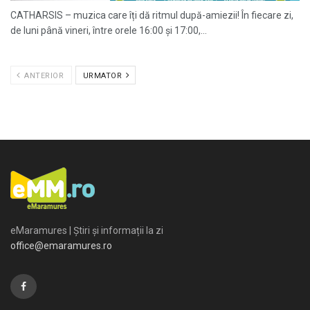
CATHARSIS – muzica care îți dă ritmul după-amiezii! În fiecare zi,
de luni până vineri, între orele 16:00 și 17:00,...
ANTERIOR
URMATOR
eMaramures | Știri și informații la zi
office@emaramures.ro