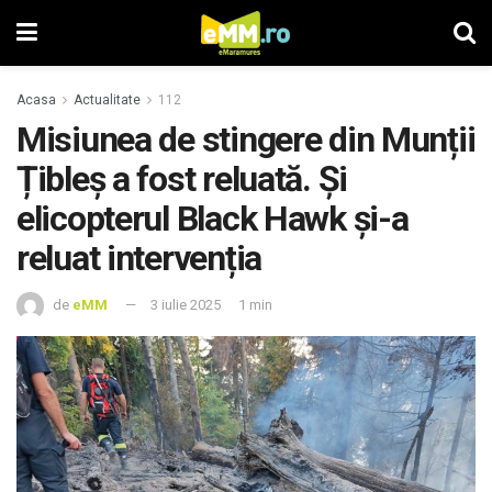
Acasa
Actualitate
112
Misiunea de stingere din Munții
Țibleș a fost reluată. Și
elicopterul Black Hawk și-a
reluat intervenția
de
eMM
3 iulie 2025
1 min