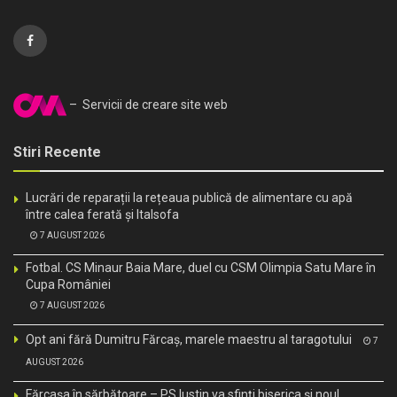
– Servicii de creare site web
Stiri Recente
Lucrări de reparații la rețeaua publică de alimentare cu apă
între calea ferată și Italsofa
7 AUGUST 2026
Fotbal. CS Minaur Baia Mare, duel cu CSM Olimpia Satu Mare în
Cupa României
7 AUGUST 2026
Opt ani fără Dumitru Fărcaș, marele maestru al taragotului
7
AUGUST 2026
Fărcașa în sărbătoare – PS Iustin va sfinți biserica și noul