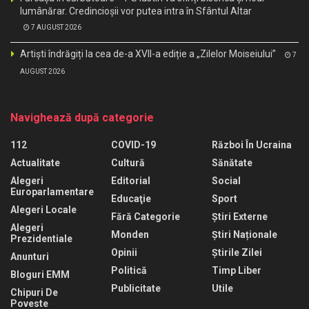
lumânărar. Credincioșii vor putea intra în Sfântul Altar
7 AUGUST 2026
Artiști îndrăgiți la cea de-a XVII-a ediție a „Zilelor Moiseiului”
7
AUGUST 2026
Navighează după categorie
112
COVID-19
Război În Ucraina
Actualitate
Cultură
Sănătate
Alegeri
Editorial
Social
Europarlamentare
Educaţie
Sport
Alegeri Locale
Fără Categorie
Știri Externe
Alegeri
Monden
Știri Naționale
Prezidentiale
Opinii
Știrile Zilei
Anunturi
Politică
Timp Liber
Bloguri EMM
Publicitate
Utile
Chipuri De
Poveste