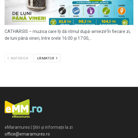
CATHARSIS – muzica care îți dă ritmul după-amiezii! În fiecare zi,
de luni până vineri, între orele 16:00 și 17:00,...
ANTERIOR
URMATOR
eMaramures | Știri și informații la zi
office@emaramures.ro