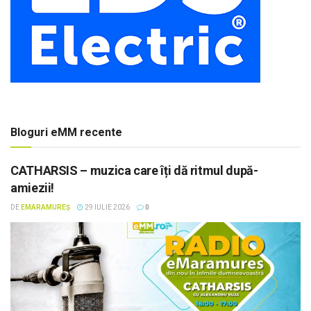
Bloguri eMM recente
CATHARSIS – muzica care îți dă ritmul după-
amiezii!
DE
EMARAMUREȘ
29 IULIE 2026
0