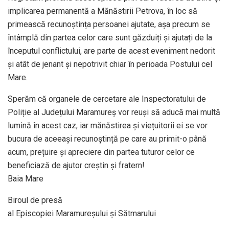
implicarea permanentă a Mănăstirii Petrova, în loc să
primească recunoștința persoanei ajutate, așa precum se
întâmplă din partea celor care sunt găzduiți și ajutați de la
începutul conflictului, are parte de acest eveniment nedorit
și atât de jenant și nepotrivit chiar în perioada Postului cel
Mare.
Sperăm că organele de cercetare ale Inspectoratului de
Poliție al Județului Maramureș vor reuși să aducă mai multă
lumină în acest caz, iar mănăstirea și viețuitorii ei se vor
bucura de aceeași recunoștință pe care au primit-o până
acum, prețuire și apreciere din partea tuturor celor ce
beneficiază de ajutor creștin și fratern!
Baia Mare
Biroul de presă
al Episcopiei Maramureșului și Sătmarului