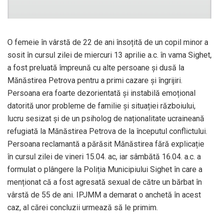
O femeie în vârstă de 22 de ani însoțită de un copil minor a
sosit în cursul zilei de miercuri 13 aprilie a.c. în vama Sighet,
a fost preluată împreună cu alte persoane și dusă la
Mănăstirea Petrova pentru a primi cazare și îngrijiri.
Persoana era foarte dezorientată și instabilă emoțional
datorită unor probleme de familie și situației războiului,
lucru sesizat și de un psiholog de naționalitate ucraineană
refugiată la Mănăstirea Petrova de la începutul conflictului.
Persoana reclamantă a părăsit Mănăstirea fără explicație
în cursul zilei de vineri 15.04. ac, iar sâmbătă 16.04. a.c. a
formulat o plângere la Poliția Municipiului Sighet în care a
menționat că a fost agresată sexual de către un bărbat în
vârstă de 55 de ani. IPJMM a demarat o anchetă în acest
caz, al cărei concluzii urmează să le primim.