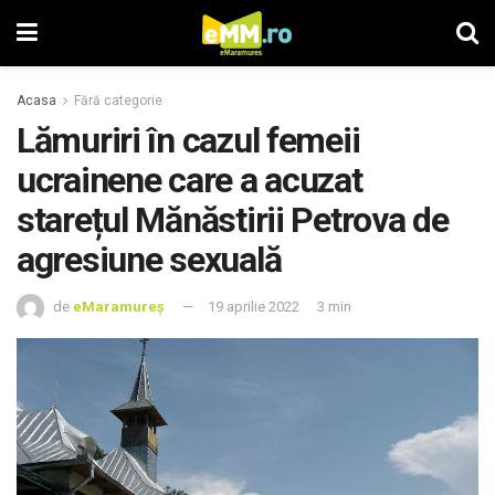
Acasa
Fără categorie
Lămuriri în cazul femeii
ucrainene care a acuzat
starețul Mănăstirii Petrova de
agresiune sexuală
de
eMaramureș
19 aprilie 2022
3 min