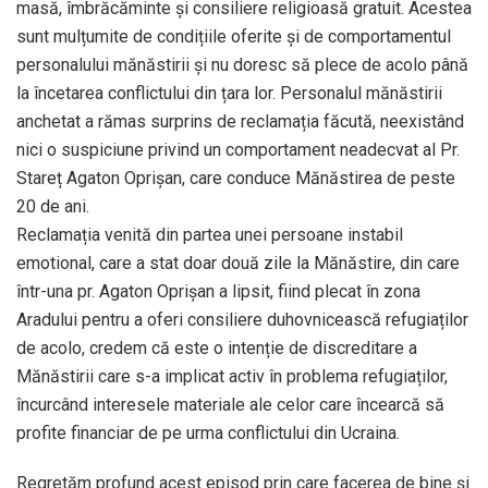
masă, îmbrăcăminte și consiliere religioasă gratuit. Acestea
sunt mulțumite de condițiile oferite și de comportamentul
personalului mănăstirii și nu doresc să plece de acolo până
la încetarea conflictului din țara lor. Personalul mănăstirii
anchetat a rămas surprins de reclamația făcută, neexistând
nici o suspiciune privind un comportament neadecvat al Pr.
Stareț Agaton Oprișan, care conduce Mănăstirea de peste
20 de ani.
Reclamația venită din partea unei persoane instabil
emotional, care a stat doar două zile la Mănăstire, din care
într-una pr. Agaton Oprișan a lipsit, fiind plecat în zona
Aradului pentru a oferi consiliere duhovnicească refugiaților
de acolo, credem că este o intenție de discreditare a
Mănăstirii care s-a implicat activ în problema refugiaților,
încurcând interesele materiale ale celor care încearcă să
profite financiar de pe urma conflictului din Ucraina.
Regretăm profund acest episod prin care facerea de bine și