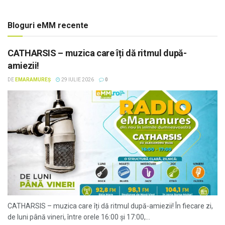
Bloguri eMM recente
CATHARSIS – muzica care îți dă ritmul după-
amiezii!
DE
EMARAMUREȘ
29 IULIE 2026
0
CATHARSIS – muzica care îți dă ritmul după-amiezii! În fiecare zi,
de luni până vineri, între orele 16:00 și 17:00,...