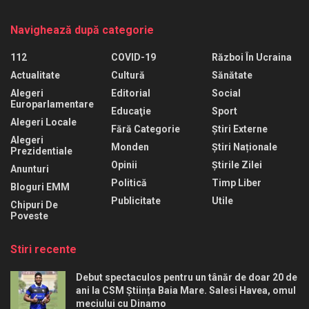
Navighează după categorie
112
COVID-19
Război În Ucraina
Actualitate
Cultură
Sănătate
Alegeri
Editorial
Social
Europarlamentare
Educaţie
Sport
Alegeri Locale
Fără Categorie
Știri Externe
Alegeri
Monden
Știri Naționale
Prezidentiale
Opinii
Știrile Zilei
Anunturi
Politică
Timp Liber
Bloguri EMM
Publicitate
Utile
Chipuri De
Poveste
Stiri recente
Debut spectaculos pentru un tânăr de doar 20 de
ani la CSM Știința Baia Mare. Salesi Havea, omul
meciului cu Dinamo