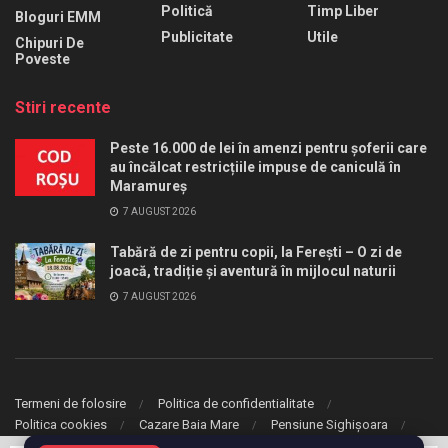
Politică
Timp Liber
Bloguri EMM
Publicitate
Utile
Chipuri De
Poveste
Stiri recente
Peste 16.000 de lei în amenzi pentru șoferii care
au încălcat restricțiile impuse de caniculă în
Maramureș
7 AUGUST 2026
Tabără de zi pentru copii, la Ferești – O zi de
joacă, tradiție și aventură în mijlocul naturii
7 AUGUST 2026
Termeni de folosire
Politica de confidentialitate
Politica cookies
Cazare Baia Mare
Pensiune Sighișoara