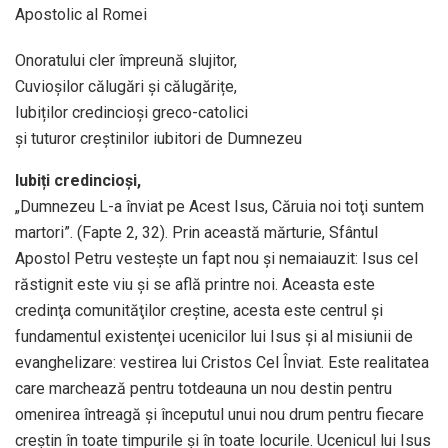
Apostolic al Romei
Onoratului cler împreună slujitor,
Cuvioșilor călugări și călugărițe,
Iubiților credincioși greco-catolici
și tuturor creștinilor iubitori de Dumnezeu
Iubiți credincioși,
„Dumnezeu L-a înviat pe Acest Isus, Căruia noi toţi suntem
martori”. (Fapte 2, 32). Prin această mărturie, Sfântul
Apostol Petru vestește un fapt nou și nemaiauzit: Isus cel
răstignit este viu și se află printre noi. Aceasta este
credinţa comunităţilor creștine, acesta este centrul și
fundamentul existenţei ucenicilor lui Isus și al misiunii de
evanghelizare: vestirea lui Cristos Cel Înviat. Este realitatea
care marchează pentru totdeauna un nou destin pentru
omenirea întreagă și începutul unui nou drum pentru fiecare
creștin în toate timpurile și în toate locurile. Ucenicul lui Isus