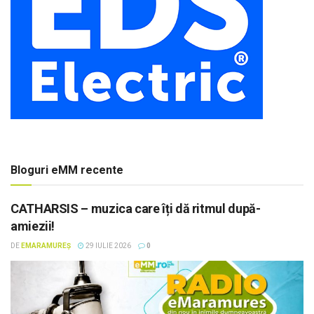
Bloguri eMM recente
CATHARSIS – muzica care îți dă ritmul după-
amiezii!
DE
EMARAMUREȘ
29 IULIE 2026
0