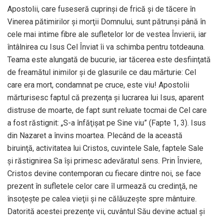
Apostolii, care fuseseră cuprinși de frică și de tăcere în
Vinerea pătimirilor și morţii Domnului, sunt pătrunși până în
cele mai intime fibre ale sufletelor lor de vestea Învierii, iar
întâlnirea cu Isus Cel Înviat îi va schimba pentru totdeauna.
Teama este alungată de bucurie, iar tăcerea este desfiinţată
de freamătul inimilor și de glasurile ce dau mărturie: Cel
care era mort, condamnat pe cruce, este viu! Apostolii
mărturisesc faptul că prezenţa și lucrarea lui Isus, aparent
distruse de moarte, de fapt sunt reluate tocmai de Cel care
a fost răstignit: „S-a înfăţișat pe Sine viu” (Fapte 1, 3). Isus
din Nazaret a învins moartea. Plecând de la această
biruinţă, activitatea lui Cristos, cuvintele Sale, faptele Sale
și răstignirea Sa își primesc adevăratul sens. Prin Înviere,
Cristos devine contemporan cu fiecare dintre noi, se face
prezent în sufletele celor care îl urmează cu credinţă, ne
însoţește pe calea vieţii și ne călăuzește spre mântuire.
Datorită acestei prezenţe vii, cuvântul Său devine actual și