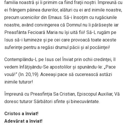
familia noastră și îi primim ca fiind fraţii noștri. Împreună cu
ei frângem pâinea durerilor, alături cu ei ard inimile noastre,
precum ucenicilor din Emaus. Să-i însoţim cu rugăciunile
noastre, având convingerea că Domnul nu îi părăsește iar
Preasfânta Fecioară Maria nu își uită fiii! Să-L rugăm pe
Isus să-i lumineze și pe cei care provoacă toate aceste
suferinţe pentru a regăsi drumul păcii și al pocăinţei!
Contemplându-L pe Isus cel Înviat prin ochii credinţei, îl
vedem înfăţișându-Se apostolilor și spunându-le: „Pace
vouă!” (In. 20,19). Aceeași pace să cucerească astăzi
inimile tuturor!
Împreună cu Preasfinţia Sa Cristian, Episcopul Auxiliar, Vă
doresc tuturor Sărbători sfinte și binecuvântate.
Cristos a înviat!
Adevărat a înviat!