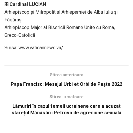
✠ Cardinal LUCIAN
Arhiepiscop și Mitropolit al Arhieparhiei de Alba Iulia și
Făgăraș
Arhiepiscop Major al Bisericii Române Unite cu Roma,
Greco-Catolică
Sursa: www.vaticannews.va/
Stirea anterioara
Papa Francisc: Mesajul Urbi et Orbi de Paşte 2022
Stirea urmatoare
Lămuriri în cazul femeii ucrainene care a acuzat
starețul Mănăstirii Petrova de agresiune sexuală