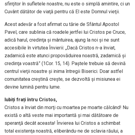
sfinţitor în sufletele noastre, nu este o simplă amintire, ci un
Cuvânt dătător de viaţă pentru că El este Domnul vieţii.
Acest adevăr a fost afirmat cu tărie de Sfântul Apostol
Pavel, care sublinia că roadele jertfei lui Cristos pe Cruce,
adică harul, credinţa și mântuirea, ajung la noi și ne sunt
accesibile în virtutea Învierii: „Dacă Cristos n-a înviat,
zadarnică este atunci propovăduirea noastră, zadarnică și
credinţa voastră” (1Cor. 15, 14). Paștele trebuie să devină
centrul vieţii noastre și inima întregii Biserici. Doar astfel
comunitatea creștină crește, se dezvoltă și misiunea ei
devine lumină pentru lume.
Iubiți frați întru Cristos,
Cristos a înviat din morţi cu moartea pe moarte călcând! Nu
există o altă veste mai importantă și mai dătătoare de
speranţă decât aceasta! Învierea lui Cristos a schimbat
total existenţa noastră, eliberându-ne de sclavia răului, a