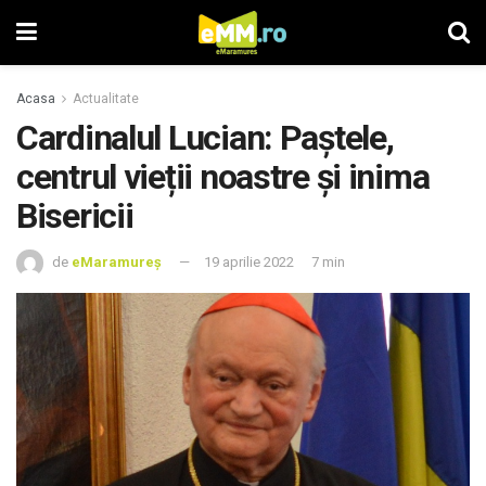
Acasa
Actualitate
Cardinalul Lucian: Paștele,
centrul vieții noastre și inima
Bisericii
de
eMaramureș
19 aprilie 2022
7 min