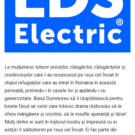
Le mulţumesc tuturor preoţilor, călugărilor, călugăriţelor și
credincioșilor care l-au recunoscut pe Isus cel Înviat în
chipul refugiaţilor care au intrat în România în această
perioadă, primindu-i în casele lor și ajutându-i cu
generozitate. Bunul Dumnezeu să îi răsplătească pentru
binele făcut iar celor care trăiesc drama războiului să le
ofere mângâiere și ocrotire, să le insufle speranţă și tărie!
Mulţi dintre ei sunt în mijlocul nostru și împreună cu ei
astăzi îl sărbătorim pe Isus cel Înviat. Ei fac parte din