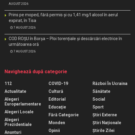
AUGUST 2026
Prins pe moped, fără permis și cu 1,41 mg/l alcool în aerul
expirat, în Tisa
7 AUGUST 2026
COD ROȘU în Borșa – Ploi torențiale și descărcări electrice în
următoarea oră
7 AUGUST 2026
Navighează după categorie
112
COVID-19
Război În Ucraina
Actualitate
Cultură
Sănătate
Alegeri
Editorial
Social
Europarlamentare
Educaţie
Sport
Alegeri Locale
Fără Categorie
Știri Externe
Alegeri
Monden
Știri Naționale
Prezidentiale
Opinii
Știrile Zilei
Anunturi