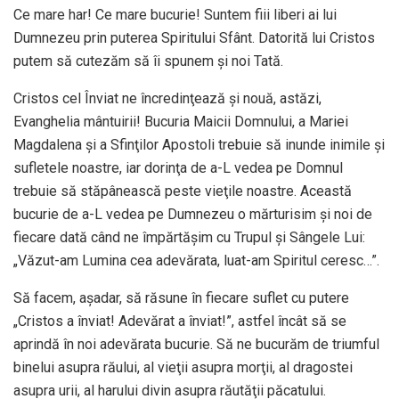
Ce mare har! Ce mare bucurie! Suntem fiii liberi ai lui
Dumnezeu prin puterea Spiritului Sfânt. Datorită lui Cristos
putem să cutezăm să îi spunem și noi Tată.
Cristos cel Înviat ne încredinţează și nouă, astăzi,
Evanghelia mântuirii! Bucuria Maicii Domnului, a Mariei
Magdalena și a Sfinţilor Apostoli trebuie să inunde inimile și
sufletele noastre, iar dorinţa de a-L vedea pe Domnul
trebuie să stăpânească peste vieţile noastre. Această
bucurie de a-L vedea pe Dumnezeu o mărturisim și noi de
fiecare dată când ne împărtășim cu Trupul și Sângele Lui:
„Văzut-am Lumina cea adevărata, luat-am Spiritul ceresc…”.
Să facem, așadar, să răsune în fiecare suflet cu putere
„Cristos a înviat! Adevărat a înviat!”, astfel încât să se
aprindă în noi adevărata bucurie. Să ne bucurăm de triumful
binelui asupra răului, al vieţii asupra morţii, al dragostei
asupra urii, al harului divin asupra răutăţii păcatului.