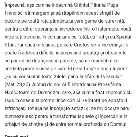
Împreună, așa cum ne îndeamnă Sfântul Părinte Papa
Francisc, să mergem și să răspândim acest strigăt de
bucurie pe toată faţa pământului care geme de suferinţă,
pentru a dărui speranţa și încrederea într-o fraternitate nouă
între toţi oamenii, în comuniune cu Tatăl, cu Fiul și cu Spiritul
Sfânt. Iar dacă misiunea pe care Cristos ne-a încredinţat-o
poate fi adesea dificilă, întâmpinând greutăţi și obstacole
ce par să ne depășească puterile, să ne reamintim cu
credinţă promisiunea pe care El ne-a făcut-o după Înviere:
„Eu cu voi sunt în toate zilele, până la sfârșitul veacului”
(Mat. 28,20). Alături de noi va fi întotdeauna Preasfânta
Născătoare de Dumnezeu care, așa cum a fost împreună cu
Isus în ceasul supremei încercări și i-a întărit pe apostolii
înfricoșaţi, tot așa ne însoţește astăzi și ne mijlocește harul
dumnezeiesc pentru a transforma ispitele și încercările în
prilejuri de sfinţire și de unire tot mai profundă cu Domnul.