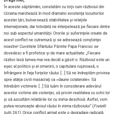
Dragii mei,
În aceste săptămâni, constatăm cu toţii cum războiul din
Ucraina marchează în mod dramatic existenţa locuitorilor
acestei ţări, bulversează stabilitatea și relaţiile
internaţionale, dar totodată ne interpelează pe fiecare dintre
noi sub aspectul umanităţii. Ororile și suferinţele create de
acest conflict ne cutremură și se adresează conștiinţei
noastre! Cuvintele Sfântului Părinte Papa Francisc se
dovedesc a fi profetice și de mare actualitate: „Fiecare
război lasă lumea mai rea decât a găsit-o. Războiul este un
eșec al politicii și al omenirii, o capitulare rușinoasă, o
înfrângere în faţa forţelor răului. […] Să ne îndreptăm privirea
spre atâţia civili masacraţi ca «daune colaterale». Să
întrebăm victimele. […] Să luăm în considerare adevărul
acestor victime ale violenţei, să privim realitatea cu ochii lor
și să ascultăm relatările lor cu inima deschisă. Astfel, vom
putea recunoaște abisul răului în inima războiului” (
Fratelli
tutti
, 261). Orice conflict armat este o degradare radicală