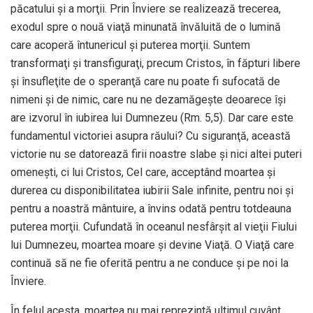
păcatului și a morţii. Prin Înviere se realizează trecerea,
exodul spre o nouă viaţă minunată învăluită de o lumină
care acoperă întunericul și puterea morţii. Suntem
transformaţi și transfiguraţi, precum Cristos, în făpturi libere
și însufleţite de o speranţă care nu poate fi sufocată de
nimeni și de nimic, care nu ne dezamăgește deoarece își
are izvorul în iubirea lui Dumnezeu (Rm. 5,5). Dar care este
fundamentul victoriei asupra răului? Cu siguranţă, această
victorie nu se datorează firii noastre slabe și nici altei puteri
omenești, ci lui Cristos, Cel care, acceptând moartea și
durerea cu disponibilitatea iubirii Sale infinite, pentru noi și
pentru a noastră mântuire, a învins odată pentru totdeauna
puterea morţii. Cufundată în oceanul nesfârșit al vieţii Fiului
lui Dumnezeu, moartea moare și devine Viaţă. O Viaţă care
continuă să ne fie oferită pentru a ne conduce și pe noi la
Înviere.
În felul acesta, moartea nu mai reprezintă ultimul cuvânt