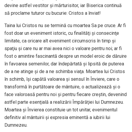
devine astfel vestitor și mărturisitor, iar Biserica continuă
să proclame tuturor cu bucurie: Cristos a înviat!
Taina lui Cristos nu se termină cu moartea Sa pe cruce. Ar fi
fost doar un eveniment istoric, cu finalităţi și consecinţe
limitate, ca oricare alt eveniment circumscris în timp și
spaţiu și care nu ar mai avea nici o valoare pentru noi; ar fi
fost o amintire fascinantă despre un model eroic de dăruire
în favoarea semenilor, dar îndepărtată și lipsită de puterea
de a ne atinge și de a ne schimba viaţa. Moartea lui Cristos
în schimb, își capătă valoarea și sensul în Înviere, care o
transformă în purtătoare de mântuire, o actualizează și o
face valoroasă pentru noi și pentru fiecare creștin, devenind
astfel parte esenţială a realizării Împărăţiei lui Dumnezeu.
Moartea și Învierea constituie un tot unitar, evenimentul
definitiv al mântuirii și expresia eminentă a iubirii lui
Dumnezeu.