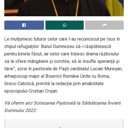
Le mulțumesc tuturor celor care l-au recunoscut pe Isus în
chipul refugiaților: Bunul Dumnezeu să-i răsplătească
pentru binele făcut, iar celor care trăiesc drama războiului
să le ofere mângâiere și ocrotire, să le insufle speranță și
tărie”, scrie în pastorala de Paști cardinalul Lucian Mureșan,
arhiepiscop major al Bisericii Române Unite cu Roma,
Greco-Catolică, primită la redacție prin amabilitate
episcopului Cristian Crișan.
Vă oferim aici Scrisoarea Pastorală la Sărbătoarea Învierii
Domnului 2022: