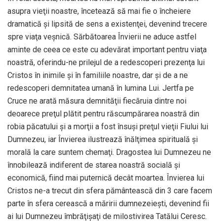
asupra vieţii noastre, încetează să mai fie o încheiere
dramatică și lipsită de sens a existenţei, devenind trecere
spre viaţa veșnică. Sărbătoarea Învierii ne aduce astfel
aminte de ceea ce este cu adevărat important pentru viaţa
noastră, oferindu-ne prilejul de a redescoperi prezenţa lui
Cristos în inimile și în familiile noastre, dar și de a ne
redescoperi demnitatea umană în lumina Lui. Jertfa pe
Cruce ne arată măsura demnităţii fiecăruia dintre noi
deoarece preţul plătit pentru răscumpărarea noastră din
robia păcatului și a morţii a fost însuși preţul vieţii Fiului lui
Dumnezeu, iar Învierea ilustrează înălţimea spirituală și
morală la care suntem chemaţi. Dragostea lui Dumnezeu ne
înnobilează indiferent de starea noastră socială și
economică, fiind mai puternică decât moartea. Învierea lui
Cristos ne-a trecut din sfera pământească din 3 care facem
parte în sfera cerească a măririi dumnezeiești, devenind fii
ai lui Dumnezeu îmbrăţișaţi de milostivirea Tatălui Ceresc.