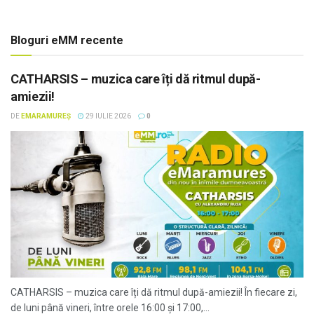
Bloguri eMM recente
CATHARSIS – muzica care îți dă ritmul după-
amiezii!
DE
EMARAMUREȘ
29 IULIE 2026
0
CATHARSIS – muzica care îți dă ritmul după-amiezii! În fiecare zi,
de luni până vineri, între orele 16:00 și 17:00,...