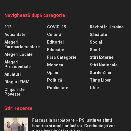
Navighează după categorie
112
COVID-19
Război În Ucraina
Actualitate
Cultură
Sănătate
Alegeri
Editorial
Social
Europarlamentare
Educaţie
Sport
Alegeri Locale
Fără Categorie
Știri Externe
Alegeri
Monden
Știri Naționale
Prezidentiale
Opinii
Știrile Zilei
Anunturi
Politică
Timp Liber
Bloguri EMM
Publicitate
Utile
Chipuri De
Poveste
Stiri recente
Fărcașa în sărbătoare – PS Iustin va sfinți
biserica și noul lumânărar. Credincioșii vor