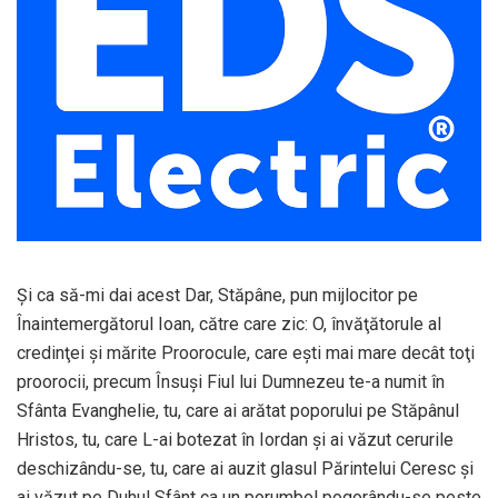
Şi ca să-mi dai acest Dar, Stăpâne, pun mijlocitor pe
Înaintemergătorul Ioan, către care zic: O, învăţătorule al
credinţei şi mărite Proorocule, care eşti mai mare decât toţi
proorocii, precum Însuşi Fiul lui Dumnezeu te-a numit în
Sfânta Evanghelie, tu, care ai arătat poporului pe Stăpânul
Hristos, tu, care L-ai botezat în Iordan şi ai văzut cerurile
deschizându-se, tu, care ai auzit glasul Părintelui Ceresc şi
ai văzut pe Duhul Sfânt ca un porumbel pogorându-se peste