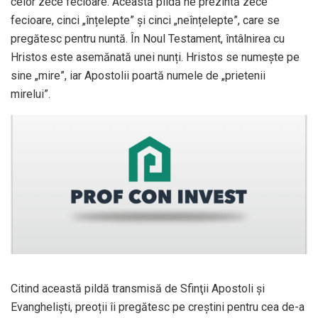
celor zece fecioare. Această pildă ne prezintă zece
fecioare, cinci „înțelepte” și cinci „neînțelepte”, care se
pregătesc pentru nuntă. În Noul Testament, întâlnirea cu
Hristos este asemănată unei nunți. Hristos se numește pe
sine „mire”, iar Apostolii poartă numele de „prietenii
mirelui”.
Citind această pildă transmisă de Sfinţii Apostoli şi
Evanghelişti, preoții îi pregătesc pe creștini pentru cea de-a