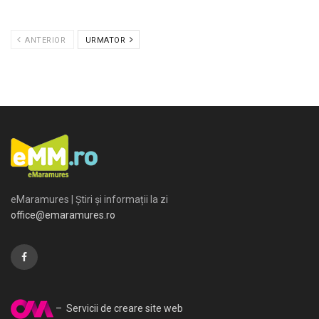
ANTERIOR
URMATOR
eMaramures | Știri și informații la zi
office@emaramures.ro
– Servicii de creare site web