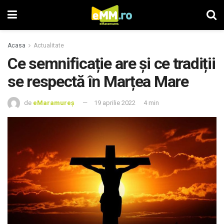
Acasa
Actualitate
Ce semnificație are și ce tradiții
se respectă în Marțea Mare
de
eMaramureș
19 aprilie 2022
4 min