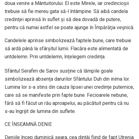
doua venire a Mântuitorului. El este Mirele, iar credincioșii
trebuie să fie mereu gata să-l întâmpine. Să aibă candela
credinţei aprinsă în suflet şi să dea dovadă de putere,
pentru că numai astfel se poate ajunge în Împărăţia veşnică.
Candelele aprinse simbolizează faptele bune, care trebuie
să ardă până la sfârșitul lumii. Flacăra este alimentată de
untdelemn. Prin untdelemn, înțelegem credința.
Sfântul Serafim de Sarov susține că lămpile goale
simbolizează absența darurilor Sfântului Duh din inima lor.
Lumina lor s-a stins din cauza lipsei unei credințe puternice,
care să se manifeste prin fapte bune. Fecioarele nebune,
fără să fi făcut un rău aproapelui, au păcătuit pentru că nu
s-au îngrijit de lumina din suflete.
CE ÎNSEAMNĂ DENIE
Deniile încep duminică seara, cea dintâi fiind de fapt Utrenia