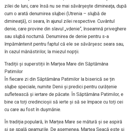
zilei de luni, care însă nu se mai săvârşeşte dimineaţa, după
cum o arată denumirea slujbei (Utrenia – slujbă de
dimineaţă), ci seara, în ajunul zilei respective. Cuvântul
denie, care provine din slavul „vdenie“, înseamnă priveghere
sau slujbă nocturnă. Denumirea de denie pentru s-a
împământenit pentru faptul că ele se săvărşesc seara sau,
în cazul mănăstirilor, la miezul nopții.
Tradiții și superstiții în Marțea Mare din Săptămâna
Patimilor
În fiecare zi din Săptămâna Patimilor la biserică se țin
slujbe speciale, numite Denii și predici pentru curățenie
sufletească și iertare de păcate. În Săptămâna Patimilor, e
bine ca toți credincioșii să ierte și să se împace cu toți cei
cu care au fost în dușmănie.
În tradiția populară, în Marțea Mare se mătură și se aspiră
și se spală geamurile. De asemenea, Marţea Seacă este şi