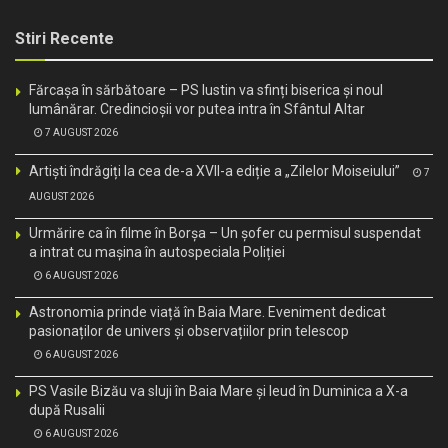
Stiri Recente
Fărcașa în sărbătoare – PS Iustin va sfinți biserica și noul
lumânărar. Credincioșii vor putea intra în Sfântul Altar
7 AUGUST 2026
Artiști îndrăgiți la cea de-a XVII-a ediție a „Zilelor Moiseiului”
7
AUGUST 2026
Urmărire ca în filme în Borșa – Un șofer cu permisul suspendat
a intrat cu mașina în autospeciala Poliției
6 AUGUST 2026
Astronomia prinde viață în Baia Mare. Eveniment dedicat
pasionaților de univers și observațiilor prin telescop
6 AUGUST 2026
PS Vasile Bizău va sluji în Baia Mare și Ieud în Duminica a X-a
după Rusalii
6 AUGUST 2026