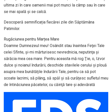
ultima zi în care oamenii mai pot munci la câmp sau în care
se mai spală şi se calcă.
Descoperă semnificația fiecărei zile din Săptămâna
Patimilor.
Rugăciunea pentru Marțea Mare
Doamne Dumnezeul meu! Osândit stau înaintea Feţei Tale
celei Sfinte, şi-mi mărturisesc nevrednicia, neputinţa şi
sărăcia mea cea mare. Pentru aceasta mă rog Ţie, o, Izvor
dulce şi noianul îndurării, deschide stavilele cerului şi plouă
asupra mea bunătăţile îndurării Tale, pentru ca să pot
scoate lacrimi, să plâng, să spăl şi să curăţesc sufletul meu
de întinăciunea păcatelor, cu căinţă tare şi adevărată