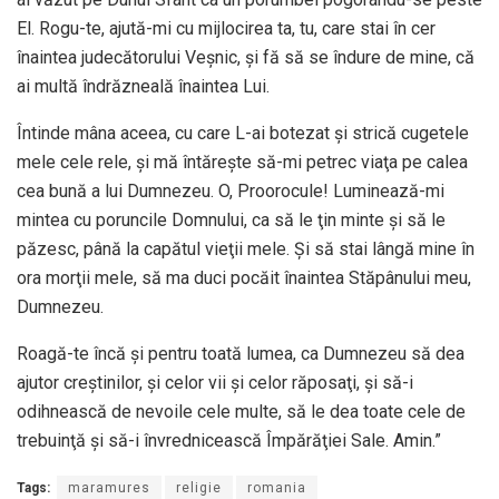
El. Rogu-te, ajută-mi cu mijlocirea ta, tu, care stai în cer
înaintea judecătorului Veşnic, şi fă să se îndure de mine, că
ai multă îndrăzneală înaintea Lui.
Întinde mâna aceea, cu care L-ai botezat şi strică cugetele
mele cele rele, şi mă întăreşte să-mi petrec viaţa pe calea
cea bună a lui Dumnezeu. O, Proorocule! Luminează-mi
mintea cu poruncile Domnului, ca să le ţin minte şi să le
păzesc, până la capătul vieţii mele. Şi să stai lângă mine în
ora morţii mele, să ma duci pocăit înaintea Stăpânului meu,
Dumnezeu.
Roagă-te încă şi pentru toată lumea, ca Dumnezeu să dea
ajutor creştinilor, şi celor vii şi celor răposaţi, şi să-i
odihnească de nevoile cele multe, să le dea toate cele de
trebuinţă şi să-i învrednicească Împărăţiei Sale. Amin.”
Tags:
maramures
religie
romania