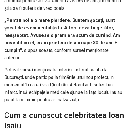
actorului pentru Cluj 24. Acesta avea 56 de ani și nimeni nu
știa să fi suferit de vreo boală.
„Pentru noi e o mare pierdere. Suntem șocați, sunt
șocat de evenimentul ăsta. A fost ceva fulgerător,
neașteptat. Avusese o premieră acum de curând. Am
povestit cu el, eram prieteni de aproape 30 de ani. E
cumplit”
, a spus acesta, conform sursei menționate
anterior.
Potrivit sursei menționate anterior, actorul se afla la
București, unde participa la filmările unui nou proiect, în
momentul în care i s-a făcut rău. Actorul ar fi suferit un
infarct, însă echipajele medicale ajunse la fața locului nu au
putut face nimic pentru a-i salva viața.
Cum a cunoscut celebritatea Ioan
Isaiu