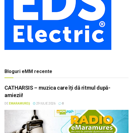
Bloguri eMM recente
CATHARSIS – muzica care îți dă ritmul după-
amiezii!
DE
EMARAMUREȘ
29 IULIE 2026
0