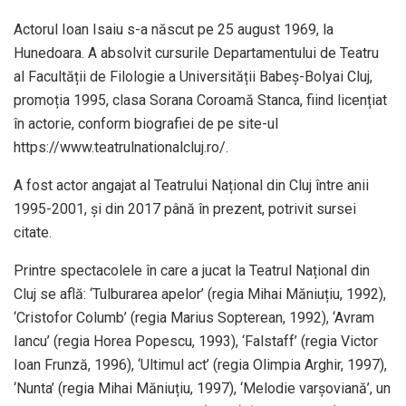
Actorul Ioan Isaiu s-a născut pe 25 august 1969, la
Hunedoara. A absolvit cursurile Departamentului de Teatru
al Facultății de Filologie a Universității Babeș-Bolyai Cluj,
promoția 1995, clasa Sorana Coroamă Stanca, fiind licențiat
în actorie, conform biografiei de pe site-ul
https://www.teatrulnationalcluj.ro/.
A fost actor angajat al Teatrului Național din Cluj între anii
1995-2001, și din 2017 până în prezent, potrivit sursei
citate.
Printre spectacolele în care a jucat la Teatrul Național din
Cluj se află: ‘Tulburarea apelor’ (regia Mihai Măniuțiu, 1992),
‘Cristofor Columb’ (regia Marius Sopterean, 1992), ‘Avram
Iancu’ (regia Horea Popescu, 1993), ‘Falstaff’ (regia Victor
Ioan Frunză, 1996), ‘Ultimul act’ (regia Olimpia Arghir, 1997),
‘Nunta’ (regia Mihai Măniuțiu, 1997), ‘Melodie varșoviană’, un