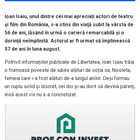
Ioan Isaiu, unul dintre cei mai apreciați actori de teatru
și film din România, s-a stins din viață subit la vârsta de
56 de ani, lăsând în urmă o carieră remarcabilă și o
dorință neîmplinită. Actorul ar fi urmat să împlinească
57 de ani în luna august.
Potrivit informațiilor publicate de Libertatea, Ioan Isaiu trăia
o frumoasă poveste de iubire alături de soția sa, Nicoleta,
femeia care i-a fost alături de-a lungul anilor. Deși formau
un cuplu solid și discret, cei doi și-au dorit să devină părinți,
însă acest vis nu s-a concretizat.