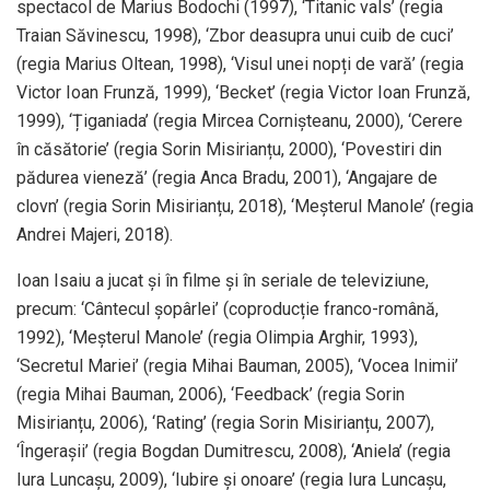
spectacol de Marius Bodochi (1997), ‘Titanic vals’ (regia
Traian Săvinescu, 1998), ‘Zbor deasupra unui cuib de cuci’
(regia Marius Oltean, 1998), ‘Visul unei nopți de vară’ (regia
Victor Ioan Frunză, 1999), ‘Becket’ (regia Victor Ioan Frunză,
1999), ‘Țiganiada’ (regia Mircea Cornișteanu, 2000), ‘Cerere
în căsătorie’ (regia Sorin Misirianțu, 2000), ‘Povestiri din
pădurea vieneză’ (regia Anca Bradu, 2001), ‘Angajare de
clovn’ (regia Sorin Misirianțu, 2018), ‘Meșterul Manole’ (regia
Andrei Majeri, 2018).
Ioan Isaiu a jucat și în filme și în seriale de televiziune,
precum: ‘Cântecul șopârlei’ (coproducție franco-română,
1992), ‘Meșterul Manole’ (regia Olimpia Arghir, 1993),
‘Secretul Mariei’ (regia Mihai Bauman, 2005), ‘Vocea Inimii’
(regia Mihai Bauman, 2006), ‘Feedback’ (regia Sorin
Misirianțu, 2006), ‘Rating’ (regia Sorin Misirianțu, 2007),
‘Îngerașii’ (regia Bogdan Dumitrescu, 2008), ‘Aniela’ (regia
Iura Luncașu, 2009), ‘Iubire și onoare’ (regia Iura Luncașu,