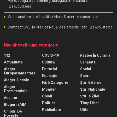
Mare, spațiu al prieteniei și dialogului intercultural
8 AUGUST 2026
Vise transformate în artă la Filiala Traian
8 AUGUST 2026
Compact LIVE, în Preluca Nouă, de Perseide Fest
8 AUGUST 2026
Navighează după categorie
112
COVID-19
Război În Ucraina
Actualitate
Cultură
Sănătate
Alegeri
Editorial
Social
Europarlamentare
Educaţie
Sport
Alegeri Locale
Fără Categorie
Știri Externe
Alegeri
Monden
Știri Naționale
Prezidentiale
Opinii
Știrile Zilei
Anunturi
Politică
Timp Liber
Bloguri EMM
Publicitate
Utile
Chipuri De
Poveste