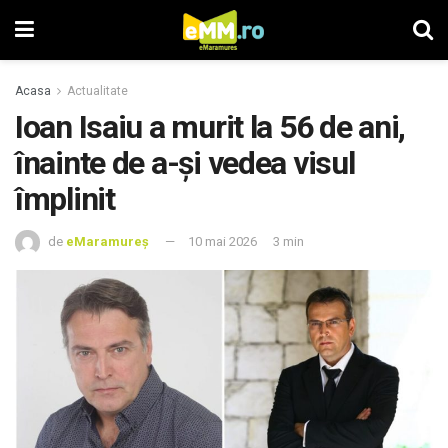
Acasa
Actualitate
Ioan Isaiu a murit la 56 de ani,
înainte de a-și vedea visul
împlinit
de
eMaramureș
10 mai 2026
3 min