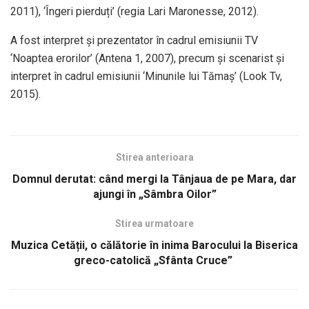
2011), ‘Îngeri pierduți’ (regia Lari Maronesse, 2012).
A fost interpret și prezentator în cadrul emisiunii TV
‘Noaptea erorilor’ (Antena 1, 2007), precum și scenarist și
interpret în cadrul emisiunii ‘Minunile lui Tămaș’ (Look Tv,
2015).
Stirea anterioara
Domnul derutat: când mergi la Tânjaua de pe Mara, dar
ajungi în „Sâmbra Oilor”
Stirea urmatoare
Muzica Cetății, o călătorie în inima Barocului la Biserica
greco-catolică „Sfânta Cruce”