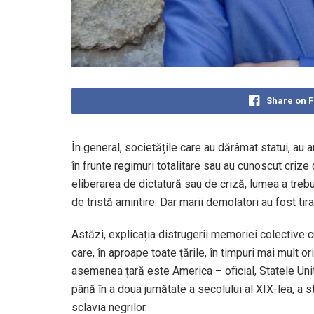
Share on 
În general, societățile care au dărâmat statui, au a
în frunte regimuri totalitare sau au cunoscut crize 
eliberarea de dictatură sau de criză, lumea a trebu
de tristă amintire. Dar marii demolatori au fost tir
Astăzi, explicația distrugerii memoriei colective 
care, în aproape toate țările, în timpuri mai mult 
asemenea țară este America – oficial, Statele Unit
până în a doua jumătate a secolului al XIX-lea, a st
sclavia negrilor.