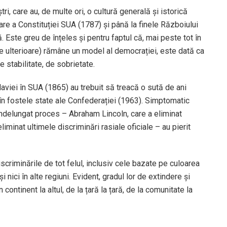
i, care au, de multe ori, o cultură generală și istorică
goare a Constituției SUA (1787) și până la finele Războiului
ă. Este greu de înțeles și pentru faptul că, mai peste tot în
 ulterioare) rămâne un model al democrației, este dată ca
 stabilitate, de sobrietate.
laviei în SUA (1865) au trebuit să treacă o sută de ani
i în fostele state ale Confederației (1963). Simptomatic
 îndelungat proces – Abraham Lincoln, care a eliminat
liminat ultimele discriminări rasiale oficiale – au pierit
discriminările de tot felul, inclusiv cele bazate pe culoarea
și nici în alte regiuni. Evident, gradul lor de extindere și
 continent la altul, de la țară la țară, de la comunitate la