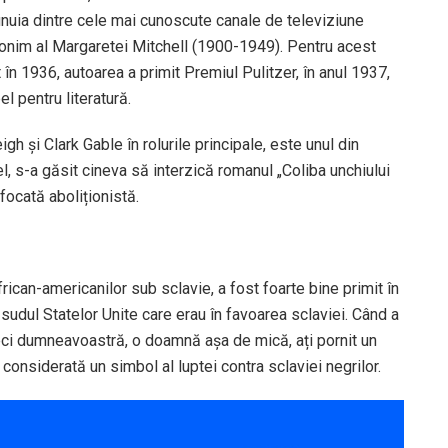
 unuia dintre cele mai cunoscute canale de televiziune
omonim al Margaretei Mitchell (1900-1949). Pentru acest
 în 1936, autoarea a primit Premiul Pulitzer, în anul 1937,
l pentru literatură.
gh și Clark Gable în rolurile principale, este unul din
el, s-a găsit cineva să interzică romanul „Coliba unchiului
ocată aboliționistă.
rican-americanilor sub sclavie, a fost foarte bine primit în
n sudul Statelor Unite care erau în favoarea sclaviei. Când a
eci dumneavoastră, o doamnă așa de mică, ați pornit un
considerată un simbol al luptei contra sclaviei negrilor.