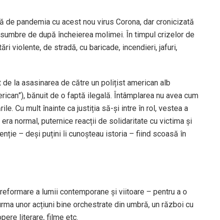
ată de pandemia cu acest nou virus Corona, dar cronicizată
 sumbre de după încheierea molimei. În timpul crizelor de
i violente, de stradă, cu baricade, incendieri, jafuri,
t de la asasinarea de către un polițist american alb
erican”), bănuit de o faptă ilegală. Întâmplarea nu avea cum
le. Cu mult înainte ca justiția să-și intre în rol, vestea a
era normal, puternice reacții de solidaritate cu victima și
tenție – deși puțini îi cunoșteau istoria – fiind scoasă în
 reformare a lumii contemporane și viitoare – pentru a o
n urma unor acțiuni bine orchestrate din umbră, un război cu
opere literare, filme etc.