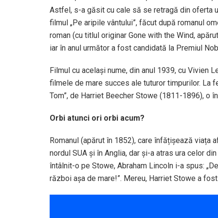
Astfel, s-a găsit cu cale să se retragă din oferta
filmul „Pe aripile vântului”, făcut după romanul 
roman (cu titlul originar Gone with the Wind, apărut
iar în anul următor a fost candidată la Premiul Nobe
Filmul cu același nume, din anul 1939, cu Vivien Lei
filmele de mare succes ale tuturor timpurilor. La f
Tom”, de Harriet Beecher Stowe (1811-1896), o înf
Orbi atunci ori orbi acum?
Romanul (apărut în 1852), care înfățișează viața af
nordul SUA și în Anglia, dar și-a atras ura celor di
întâlnit-o pe Stowe, Abraham Lincoln i-a spus: „D
război așa de mare!”. Mereu, Harriet Stowe a fost 