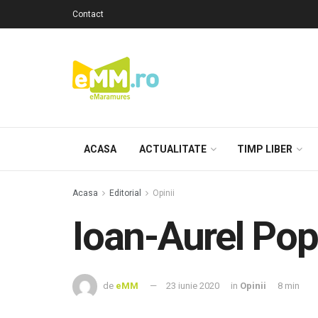
Contact
ACASA
ACTUALITATE
TIMP LIBER
Acasa
Editorial
Opinii
Ioan-Aurel Pop
de
eMM
23 iunie 2020
in
Opinii
8 min