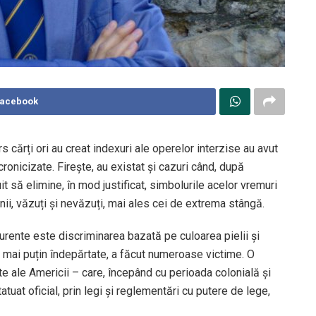
Facebook
rs cărți ori au creat indexuri ale operelor interzise au avut
cronicizate. Firește, au existat și cazuri când, după
it să elimine, în mod justificat, simbolurile acelor vremuri
anii, văzuți și nevăzuți, mai ales cei de extrema stângă.
curente este discriminarea bazată pe culoarea pielii și
ori mai puțin îndepărtate, a făcut numeroase victime. O
e ale Americii – care, începând cu perioada colonială și
atuat oficial, prin legi și reglementări cu putere de lege,