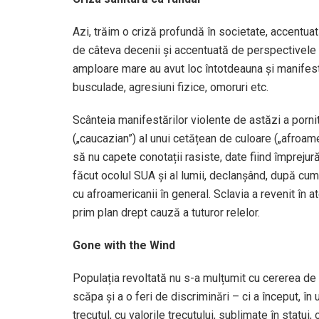
Azi, trăim o criză profundă în societate, accentu
de câteva decenii și accentuată de perspectivele
amploare mare au avut loc întotdeauna și manifestăr
busculade, agresiuni fizice, omoruri etc.
Scânteia manifestărilor violente de astăzi a porni
(„caucazian”) al unui cetățean de culoare („afroam
să nu capete conotații rasiste, date fiind împrejurări
făcut ocolul SUA și al lumii, declanșând, după cum 
cu afroamericanii în general. Sclavia a revenit în a
prim plan drept cauză a tuturor relelor.
Gone with the Wind
Populația revoltată nu s-a mulțumit cu cererea de
scăpa și a o feri de discriminări – ci a început, î
trecutul, cu valorile trecutului, sublimate în statui, 