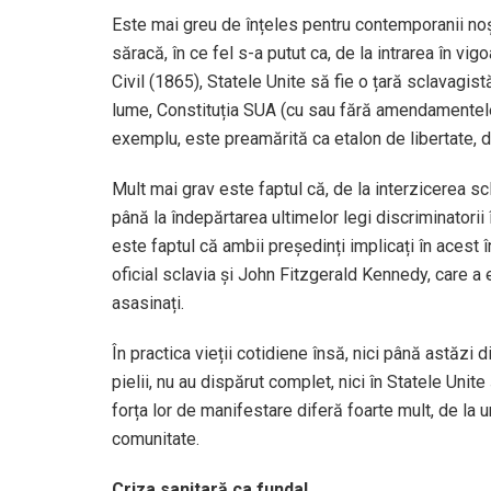
Este mai greu de înțeles pentru contemporanii noștr
săracă, în ce fel s-a putut ca, de la intrarea în vi
Civil (1865), Statele Unite să fie o țară sclavagist
lume, Constituția SUA (cu sau fără amendamentele
exemplu, este preamărită ca etalon de libertate, de
Mult mai grav este faptul că, de la interzicerea sc
până la îndepărtarea ultimelor legi discriminatori
este faptul că ambii președinți implicați în acest
oficial sclavia și John Fitzgerald Kennedy, care a e
asasinați.
În practica vieții cotidiene însă, nici până astăzi 
pielii, nu au dispărut complet, nici în Statele Unite 
forța lor de manifestare diferă foarte mult, de la un
comunitate.
Criza sanitară ca fundal