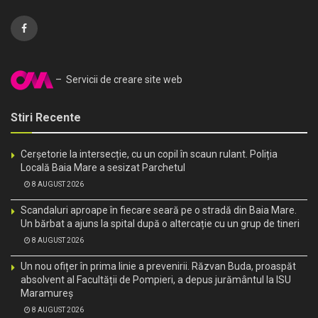
– Servicii de creare site web
Stiri Recente
Cerșetorie la intersecție, cu un copil în scaun rulant. Poliția
Locală Baia Mare a sesizat Parchetul
8 AUGUST 2026
Scandaluri aproape în fiecare seară pe o stradă din Baia Mare.
Un bărbat a ajuns la spital după o altercație cu un grup de tineri
8 AUGUST 2026
Un nou ofițer în prima linie a prevenirii. Răzvan Buda, proaspăt
absolvent al Facultății de Pompieri, a depus jurământul la ISU
Maramureș
8 AUGUST 2026