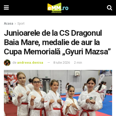
Acasa
Sport
Junioarele de la CS Dragonul
Baia Mare, medalie de aur la
Cupa Memorială „Gyuri Mazsa”
de
andreea.denisa
8 iulie 2026
2 min