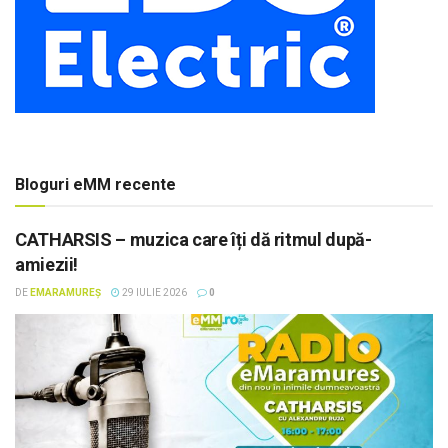
Bloguri eMM recente
CATHARSIS – muzica care îți dă ritmul după-
amiezii!
DE
EMARAMUREȘ
29 IULIE 2026
0