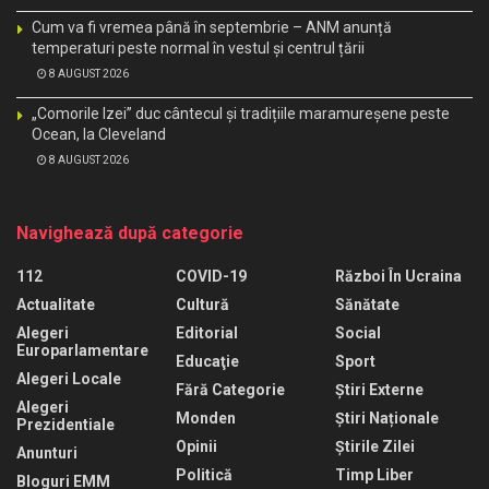
Cum va fi vremea până în septembrie – ANM anunță
temperaturi peste normal în vestul și centrul țării
8 AUGUST 2026
„Comorile Izei” duc cântecul și tradițiile maramureșene peste
Ocean, la Cleveland
8 AUGUST 2026
Navighează după categorie
112
COVID-19
Război În Ucraina
Actualitate
Cultură
Sănătate
Alegeri
Editorial
Social
Europarlamentare
Educaţie
Sport
Alegeri Locale
Fără Categorie
Știri Externe
Alegeri
Monden
Știri Naționale
Prezidentiale
Opinii
Știrile Zilei
Anunturi
Politică
Timp Liber
Bloguri EMM