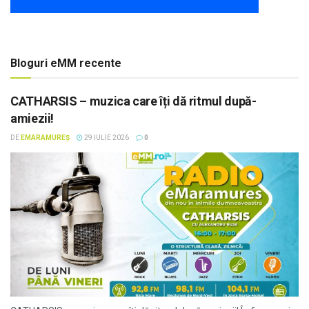
Bloguri eMM recente
CATHARSIS – muzica care îți dă ritmul după-
amiezii!
DE
EMARAMUREȘ
29 IULIE 2026
0