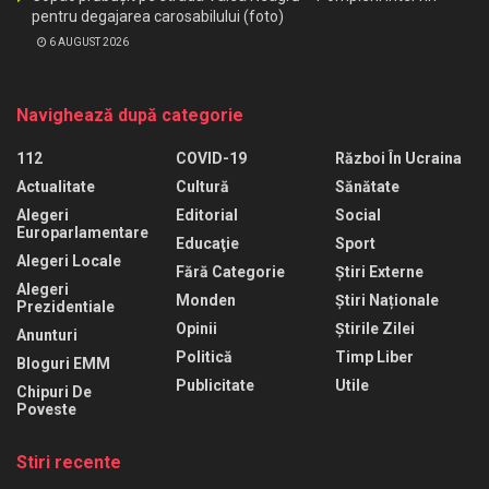
pentru degajarea carosabilului (foto)
6 AUGUST 2026
Navighează după categorie
112
COVID-19
Război În Ucraina
Actualitate
Cultură
Sănătate
Alegeri
Editorial
Social
Europarlamentare
Educaţie
Sport
Alegeri Locale
Fără Categorie
Știri Externe
Alegeri
Monden
Știri Naționale
Prezidentiale
Opinii
Știrile Zilei
Anunturi
Politică
Timp Liber
Bloguri EMM
Publicitate
Utile
Chipuri De
Poveste
Stiri recente