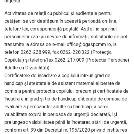
urgență.
Activitatea de relații cu publicul și audiențele pentru
cetățeni se vor desfășura în această perioadă on-line,
telefon/fax, corespondență poștală. Astfel, în sprijinul
persoanelor care au nevoie de informații, solicitările se pot
transmite la adresa de e-mail office@dgaspcmm.ro, la
telefon 0262-228.999, fax 0262-228.322 (Protecția
Copilului) și telefon/fax 0262-217.009 (Protecția Persoanei
Adulte cu Dizabilități).
Certificatele de încadrare a copilului într-un grad de
handicap și atestatele de asistent maternal eliberate de
comisia pentru protecția copilului, precum și certificatele de
încadrare în grad și tip de handicap eliberate de comisia de
evaluare a persoanelor adulte cu handicap, a căror
valabilitate expiră în perioada de urgență declarată, își
prelungesc valabilitatea până la încetarea stării de urgență,
conform art. 39 din Decretul nr. 195/2020 privind instituirea