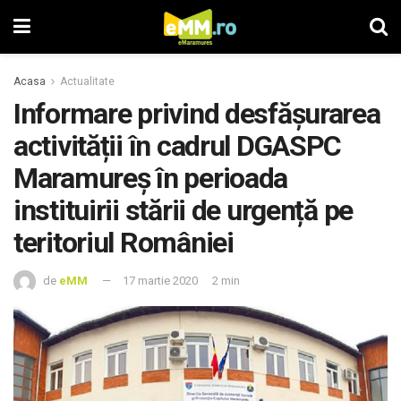
Acasa
Actualitate
Informare privind desfășurarea
activității în cadrul DGASPC
Maramureș în perioada
instituirii stării de urgență pe
teritoriul României
de
eMM
17 martie 2020
2 min