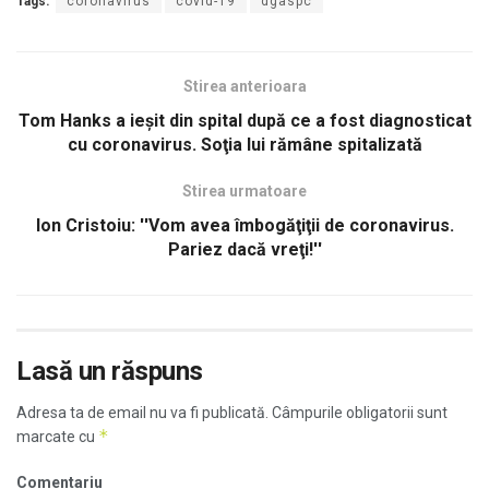
Tags:
coronavirus
covid-19
dgaspc
Stirea anterioara
Tom Hanks a ieşit din spital după ce a fost diagnosticat
cu coronavirus. Soţia lui rămâne spitalizată
Stirea urmatoare
Ion Cristoiu: ''Vom avea îmbogăţiţii de coronavirus.
Pariez dacă vreţi!''
Lasă un răspuns
Adresa ta de email nu va fi publicată.
Câmpurile obligatorii sunt
*
marcate cu
Comentariu