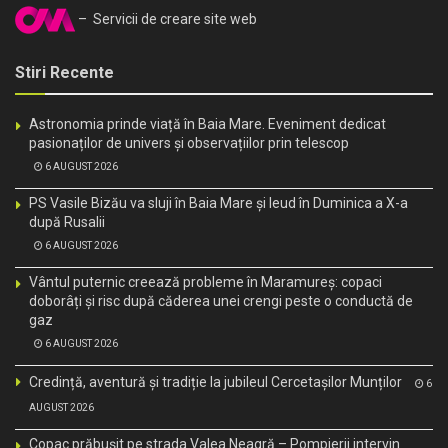
– Servicii de creare site web
Stiri Recente
Astronomia prinde viață în Baia Mare. Eveniment dedicat
pasionaților de univers și observațiilor prin telescop
6 AUGUST 2026
PS Vasile Bizău va sluji în Baia Mare și Ieud în Duminica a X-a
după Rusalii
6 AUGUST 2026
Vântul puternic creează probleme în Maramureș: copaci
doborâți și risc după căderea unei crengi peste o conductă de
gaz
6 AUGUST 2026
Credință, aventură și tradiție la jubileul Cercetașilor Munților
6
AUGUST 2026
Copac prăbușit pe strada Valea Neagră – Pompierii intervin