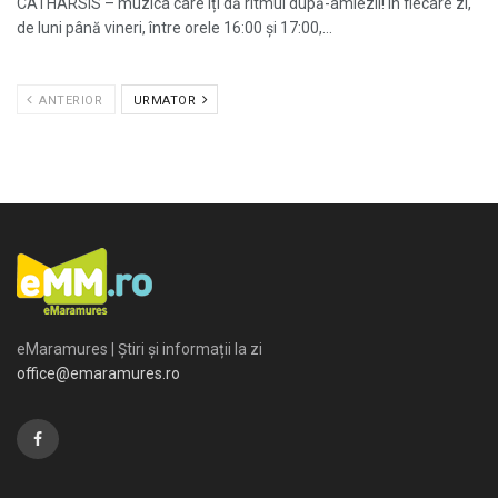
CATHARSIS – muzica care îți dă ritmul după-amiezii! În fiecare zi,
de luni până vineri, între orele 16:00 și 17:00,...
ANTERIOR
URMATOR
eMaramures | Știri și informații la zi
office@emaramures.ro