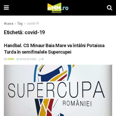
Acasa
Tag
covid-19
Etichetă: covid-19
Handbal. CS Minaur Baia Mare va întâlni Potaissa
Turda în semifinalele Supercupei
DE
EMM
24 IULIE 2024
0