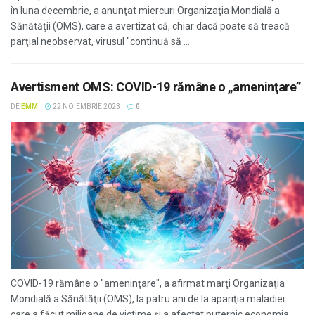
în luna decembrie, a anunţat miercuri Organizaţia Mondială a
Sănătăţii (OMS), care a avertizat că, chiar dacă poate să treacă
parţial neobservat, virusul "continuă să ...
Avertisment OMS: COVID-19 rămâne o „ameninţare”
DE
EMM
22 NOIEMBRIE 2023
0
COVID-19 rămâne o "ameninţare", a afirmat marţi Organizaţia
Mondială a Sănătăţii (OMS), la patru ani de la apariţia maladiei
care a făcut milioane de victime şi a afectat puternic economia