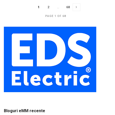
1
2
…
68
PAGE 1 OF 68
Bloguri eMM recente