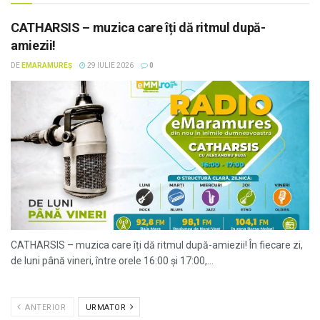
CATHARSIS – muzica care îți dă ritmul după-
amiezii!
DE
EMARAMUREȘ
29 IULIE 2026
0
CATHARSIS – muzica care îți dă ritmul după-amiezii! În fiecare zi,
de luni până vineri, între orele 16:00 și 17:00,...
ANTERIOR
URMATOR