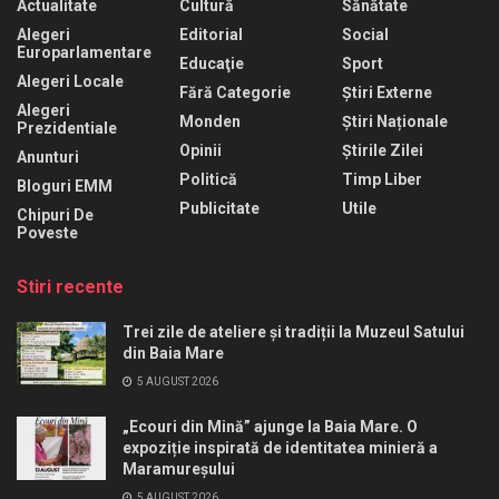
Actualitate
Cultură
Sănătate
Alegeri
Editorial
Social
Europarlamentare
Educaţie
Sport
Alegeri Locale
Fără Categorie
Știri Externe
Alegeri
Monden
Știri Naționale
Prezidentiale
Opinii
Știrile Zilei
Anunturi
Politică
Timp Liber
Bloguri EMM
Publicitate
Utile
Chipuri De
Poveste
Stiri recente
Trei zile de ateliere și tradiții la Muzeul Satului
din Baia Mare
5 AUGUST 2026
„Ecouri din Mină” ajunge la Baia Mare. O
expoziție inspirată de identitatea minieră a
Maramureșului
5 AUGUST 2026