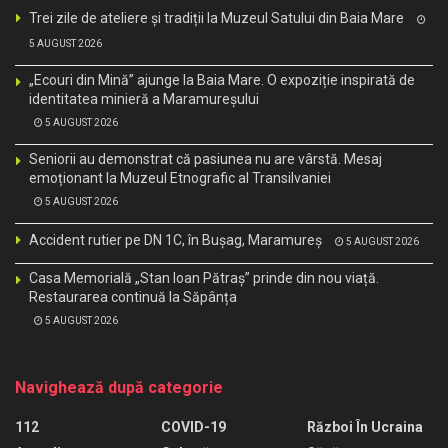
Trei zile de ateliere și tradiții la Muzeul Satului din Baia Mare
5 AUGUST 2026
„Ecouri din Mină” ajunge la Baia Mare. O expoziție inspirată de
identitatea minieră a Maramureșului
5 AUGUST 2026
Seniorii au demonstrat că pasiunea nu are vârstă. Mesaj
emoționant la Muzeul Etnografic al Transilvaniei
5 AUGUST 2026
Accident rutier pe DN 1C, în Bușag, Maramureș
5 AUGUST 2026
Casa Memorială „Stan Ioan Pătraș” prinde din nou viață.
Restaurarea continuă la Săpânța
5 AUGUST 2026
Navighează după categorie
112
COVID-19
Război În Ucraina