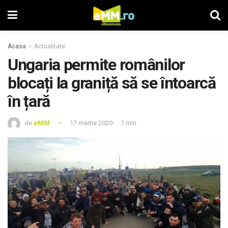
Acasa
Actualitate
Ungaria permite românilor
blocați la graniță să se întoarcă
în țară
de
eMM
17 martie 2020
1 min