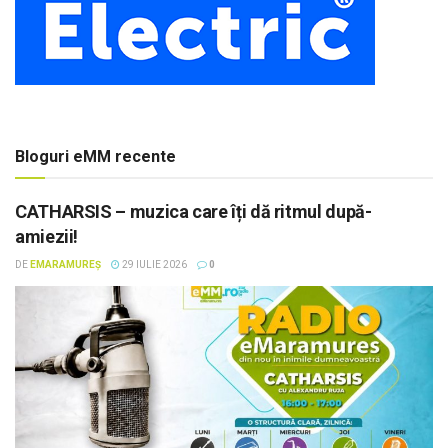
Bloguri eMM recente
CATHARSIS – muzica care îți dă ritmul după-
amiezii!
DE
EMARAMUREȘ
29 IULIE 2026
0