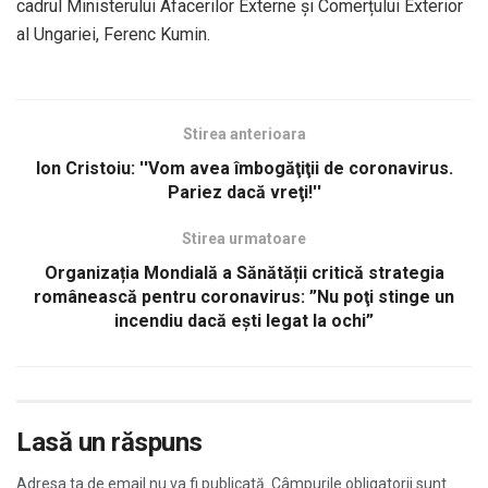
cadrul Ministerului Afacerilor Externe și Comerțului Exterior
al Ungariei, Ferenc Kumin.
Stirea anterioara
Ion Cristoiu: ''Vom avea îmbogăţiţii de coronavirus.
Pariez dacă vreţi!''
Stirea urmatoare
Organizația Mondială a Sănătății critică strategia
românească pentru coronavirus: ”Nu poţi stinge un
incendiu dacă eşti legat la ochi”
Lasă un răspuns
Adresa ta de email nu va fi publicată.
Câmpurile obligatorii sunt