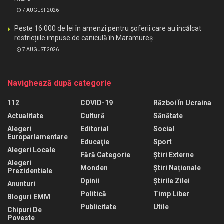
7 AUGUST 2026
Peste 16.000 de lei în amenzi pentru șoferii care au încălcat
restricțiile impuse de caniculă în Maramureș
7 AUGUST 2026
Navighează după categorie
112
COVID-19
Război În Ucraina
Actualitate
Cultură
Sănătate
Alegeri
Editorial
Social
Europarlamentare
Educaţie
Sport
Alegeri Locale
Fără Categorie
Știri Externe
Alegeri
Monden
Știri Naționale
Prezidentiale
Opinii
Știrile Zilei
Anunturi
Politică
Timp Liber
Bloguri EMM
Publicitate
Utile
Chipuri De
Poveste