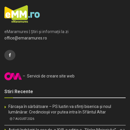
eMaramures | Știri și informații la zi
office@emaramures.ro
– Servicii de creare site web
Stiri Recente
Fărcașa în sărbătoare – PS Iustin va sfinți biserica și noul
lumânărar. Credincioșii vor putea intra în Sfântul Altar
7 AUGUST 2026
Artiști îndrăgiți la cea de-a XVII-a ediție a „Zilelor Moiseiului”