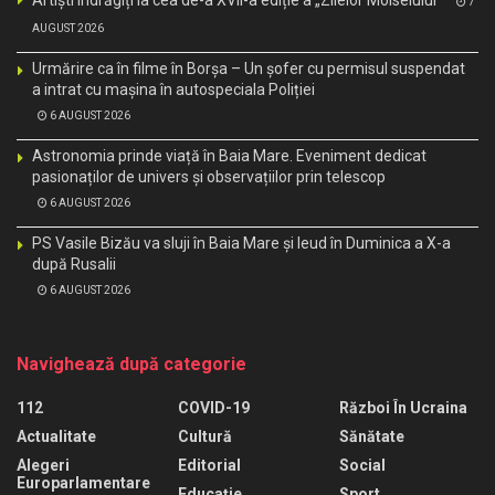
7
AUGUST 2026
Urmărire ca în filme în Borșa – Un șofer cu permisul suspendat
a intrat cu mașina în autospeciala Poliției
6 AUGUST 2026
Astronomia prinde viață în Baia Mare. Eveniment dedicat
pasionaților de univers și observațiilor prin telescop
6 AUGUST 2026
PS Vasile Bizău va sluji în Baia Mare și Ieud în Duminica a X-a
după Rusalii
6 AUGUST 2026
Navighează după categorie
112
COVID-19
Război În Ucraina
Actualitate
Cultură
Sănătate
Alegeri
Editorial
Social
Europarlamentare
Educaţie
Sport