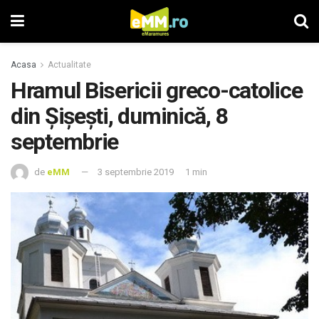
Acasa
Actualitate
Hramul Bisericii greco-catolice
din Șișeşti, duminică, 8
septembrie
de
eMM
3 septembrie 2019
1 min