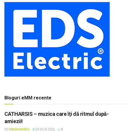
Bloguri eMM recente
CATHARSIS – muzica care îți dă ritmul după-
amiezii!
DE
EMARAMUREȘ
29 IULIE 2026
0