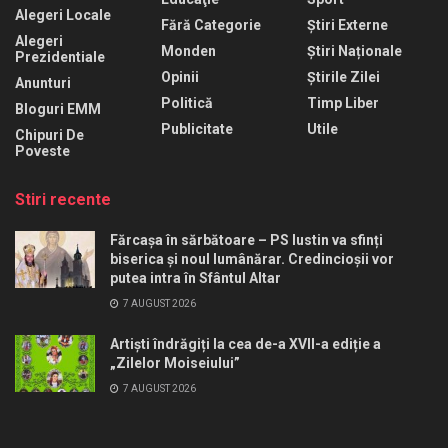
Alegeri Locale
Fără Categorie
Știri Externe
Alegeri
Monden
Știri Naționale
Prezidentiale
Opinii
Știrile Zilei
Anunturi
Politică
Timp Liber
Bloguri EMM
Publicitate
Utile
Chipuri De
Poveste
Stiri recente
Fărcașa în sărbătoare – PS Iustin va sfinți
biserica și noul lumânărar. Credincioșii vor
putea intra în Sfântul Altar
7 AUGUST 2026
Artiști îndrăgiți la cea de-a XVII-a ediție a
„Zilelor Moiseiului”
7 AUGUST 2026