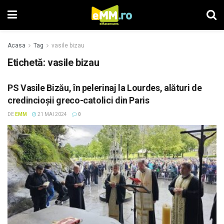
Acasa
Tag
vasile bizau
Etichetă: vasile bizau
PS Vasile Bizău, în pelerinaj la Lourdes, alături de
credincioșii greco-catolici din Paris
DE
EMM
21 MAI 2024
0