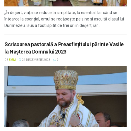
„În deșert, viața se reduce la simplitate, la esențial. Iar când se
întoarce la esențial, omul se regăsește pe sine și ascultă glasul lui
Dumnezeu. Isus a fost ispitit de trei ori în deșert, iar ...
Scrisoarea pastorală a Preasfințitului părinte Vasile
la Naşterea Domnului 2023
DE
EMM
24 DECEMBRIE 2023
0