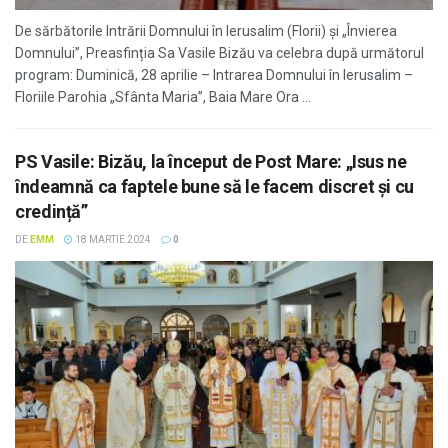
De sărbătorile Intrării Domnului în Ierusalim (Florii) și „Învierea
Domnului”, Preasfinția Sa Vasile Bizău va celebra după următorul
program: Duminică, 28 aprilie – Intrarea Domnului în Ierusalim –
Floriile Parohia „Sfânta Maria”, Baia Mare Ora ...
PS Vasile: Bizău, la început de Post Mare: „Isus ne
îndeamnă ca faptele bune să le facem discret și cu
credință”
DE
EMM
18 MARTIE 2024
0