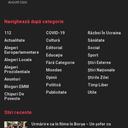
AUGUST 2026
Navighează după categorie
112
COVID-19
Război În Ucraina
Actualitate
Cultură
Sănătate
Alegeri
Editorial
Social
Europarlamentare
Educaţie
Sport
Alegeri Locale
Fără Categorie
Știri Externe
Alegeri
Monden
Știri Naționale
Prezidentiale
Opinii
Știrile Zilei
Anunturi
Politică
Timp Liber
Bloguri EMM
Publicitate
Utile
Chipuri De
Poveste
Stiri recente
Urmărire ca în filme în Borșa – Un șofer cu