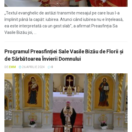
„Textul evanghelic de astăzi transmite mesajul pe care Isus l-a
împlinit până la capăt: iubirea. Atunci când iubirea nu e înțeleasă,
ea este interpretată ca un gest slab”, a afirmat Preasfinția Sa
Vasile Bizău joi, ...
Programul Preasfinției Sale Vasile Bizău de Florii și
de Sărbătoarea Învierii Domnului
DE
EMM
26 APRILIE 2024
0