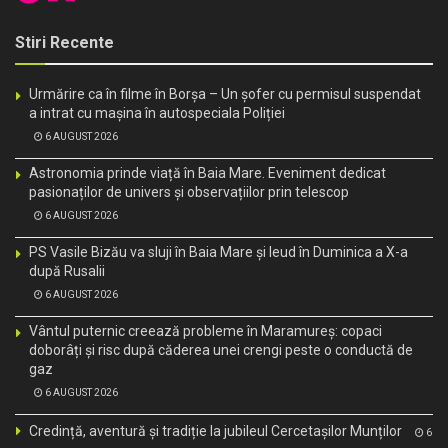
Stiri Recente
Urmărire ca în filme în Borșa – Un șofer cu permisul suspendat
a intrat cu mașina în autospeciala Poliției
6 AUGUST 2026
Astronomia prinde viață în Baia Mare. Eveniment dedicat
pasionaților de univers și observațiilor prin telescop
6 AUGUST 2026
PS Vasile Bizău va sluji în Baia Mare și Ieud în Duminica a X-a
după Rusalii
6 AUGUST 2026
Vântul puternic creează probleme în Maramureș: copaci
doborâți și risc după căderea unei crengi peste o conductă de
gaz
6 AUGUST 2026
Credință, aventură și tradiție la jubileul Cercetașilor Munților
6