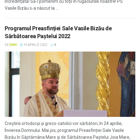
încredințată! Să-l pomenim cu toții în rugăciunile noastre! PS
Vasile Bizău s-a născut la ...
Programul Preasfinției Sale Vasile Bizău de
Sărbătoarea Paștelui 2022
DE
EMM
19 APRILIE 2022
0
Creştinii ortodocşi şi greco-catolici vor sărbători, în 24 aprilie,
Învierea Domnului. Mai jos, programul Preasfinției Sale Vasile
Bizău în Săptămâna Mare şi de Sărbătoarea Paștelui Joia Mare,