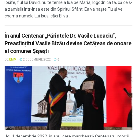
Iosife, fiul lui David, nu te teme a lua pe Maria, logodnica ta, că ce s-
a zămislit într-însa este din Spiritul Sfânt. Ea va naște Fiu și vei
chema numele Lui Isus, căci El va ...
În anul Centenar „Părintele Dr. Vasile Lucaciu”,
Preasfințitul Vasile Bizău devine Cetățean de onoare
al comunei Șișești
DE
EMM
2 DECEMBRIE 2022
0
Joi, 1 decembrie 2022, în anul care marchează Centenarul morții