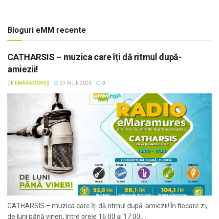
Bloguri eMM recente
CATHARSIS – muzica care îți dă ritmul după-
amiezii!
DE
EMARAMUREȘ
29 IULIE 2026
0
CATHARSIS – muzica care îți dă ritmul după-amiezii! În fiecare zi,
de luni până vineri, între orele 16:00 și 17:00,...