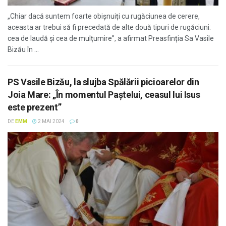
„Chiar dacă suntem foarte obișnuiți cu rugăciunea de cerere,
aceasta ar trebui să fi precedată de alte două tipuri de rugăciuni:
cea de laudă și cea de mulțumire”, a afirmat Preasfinția Sa Vasile
Bizău în ...
PS Vasile Bizău, la slujba Spălării picioarelor din
Joia Mare: „În momentul Paștelui, ceasul lui Isus
este prezent”
DE
EMM
2 MAI 2024
0