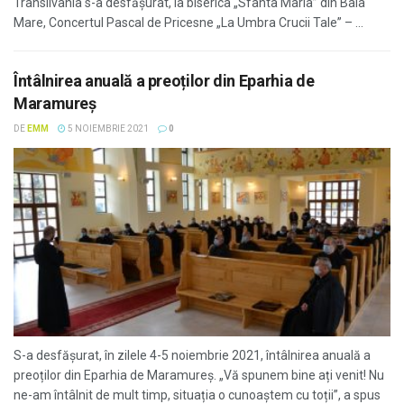
Transilvania s-a desfășurat, la biserica „Sfânta Maria” din Baia
Mare, Concertul Pascal de Pricesne „La Umbra Crucii Tale” – ...
Întâlnirea anuală a preoților din Eparhia de
Maramureș
DE
EMM
5 NOIEMBRIE 2021
0
S-a desfășurat, în zilele 4-5 noiembrie 2021, întâlnirea anuală a
preoților din Eparhia de Maramureș. „Vă spunem bine ați venit! Nu
ne-am întâlnit de mult timp, situația o cunoaștem cu toții”, a spus