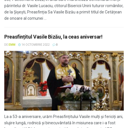
părintelui dr. Vasile Lucaciu, ctitorul Bisericii Unirii tuturor românilor,
de la Șișești, Preasfinția Sa Vasile Bizău a primit titlul de Cetățean
de onoare al comunei ...
Preasfințitul Vasile Bizău, la ceas aniversar!
DE
EMM
14 OCTOMBRIE 2022
0
La a 53-a aniversare, urăm Preasfințitului Vasile mulți și fericiți ani,
slujire lungă, rodnică și binecuvântată în misiunea care i-a fost