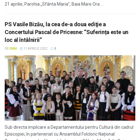
21 aprilie, Parohia „Sfânta Maria”, Baia Mare Ora ...
PS Vasile Bizău, la cea de-a doua ediţie a
Concertului Pascal de Pricesne: ”Suferința este un
loc al întâlnirii”
DE
EMM
11 APRILIE 2022
0
Sub directa implicare a Departamentului pentru Cultură din cadrul
Episcopiei, în parteneriat cu Ansamblul Folcloric Național