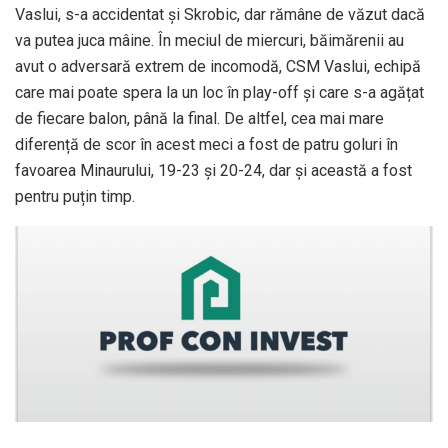
Vaslui, s-a accidentat și Skrobic, dar rămâne de văzut dacă
va putea juca mâine. În meciul de miercuri, băimărenii au
avut o adversară extrem de incomodă, CSM Vaslui, echipă
care mai poate spera la un loc în play-off și care s-a agățat
de fiecare balon, până la final. De altfel, cea mai mare
diferență de scor în acest meci a fost de patru goluri în
favoarea Minaurului, 19-23 și 20-24, dar și această a fost
pentru puțin timp.