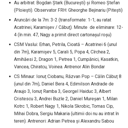
Au arbitrat: Bogdan Ștark (București) și Romeo Ștefan
(Ploiești). Observator FRH: Gheorghe Bejinariu (Pitești)
Aruncări de la 7m: 3-2 (transformate: 1-1; au ratat
Acatrinei, Karamișev / Căbuț). Minute de eliminare: 12-
4 (în min. 47, Nagy a primit direct cartonașul roșu)
CSM Vaslui: Erhan, Petrila, Cioată – Acatrinei 6 (unul
din 7m), Karamișev 5, Carali 5, Popa 4, Cîrchea 2,
Amihăesi 2, Dragon 1, Petrea 1, Cumpănici, Kasatkin,
Vancea, Chiratcu, Voinea. Antrenor Alin Bondar
CS Minaur: Ionuț Ciobanu, Răzvan Pop – Călin Căbuț 8
(unul din 7m), Daniel Bera 4, Edimilson Andrade de
Araujo 3, Ionuț Ramba 3, Georgel Haiduc 3, Albert
Cristescu 3, Andrei Buzle 2, Daniel Mureșan 1, Milan
Kotrc 1, Robert Nagy 1, Nikola Skrobic, Tomas Cip,
Mihai Dobra, Sergiu Makaria (ultimii doi nu au intrat în
teren). Antrenori: Adrian Petrea și Alexandru Sabou