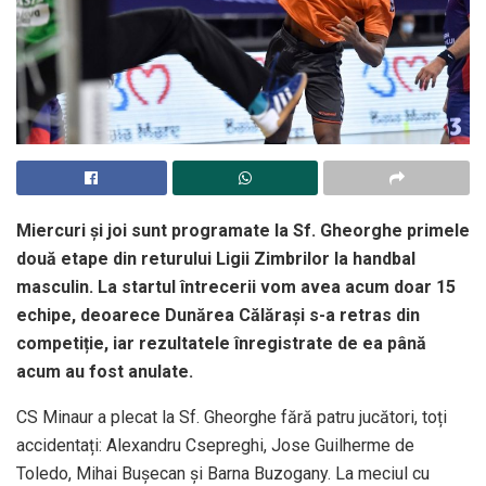
Miercuri și joi sunt programate la Sf. Gheorghe primele
două etape din returului Ligii Zimbrilor la handbal
masculin. La startul întrecerii vom avea acum doar 15
echipe, deoarece Dunărea Călărași s-a retras din
competiție, iar rezultatele înregistrate de ea până
acum au fost anulate.
CS Minaur a plecat la Sf. Gheorghe fără patru jucători, toți
accidentați: Alexandru Csepreghi, Jose Guilherme de
Toledo, Mihai Bușecan și Barna Buzogany. La meciul cu