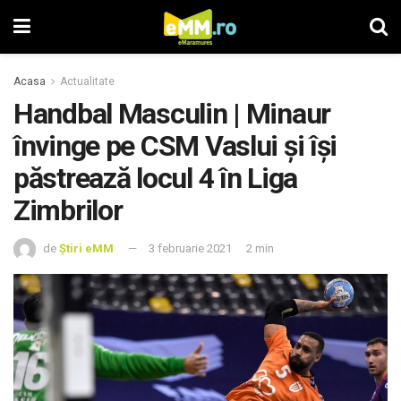
Acasa
Actualitate
Handbal Masculin | Minaur
învinge pe CSM Vaslui și își
păstrează locul 4 în Liga
Zimbrilor
de
Știri eMM
3 februarie 2021
2 min