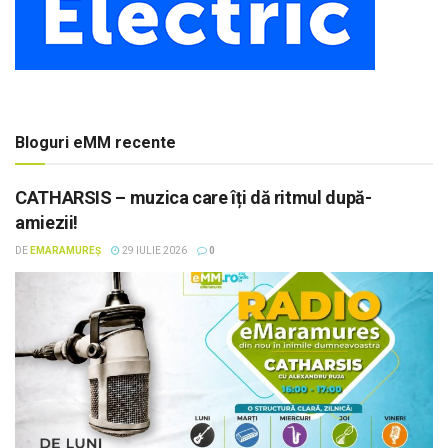
Bloguri eMM recente
CATHARSIS – muzica care îți dă ritmul după-
amiezii!
DE
EMARAMUREȘ
29 IULIE 2026
0