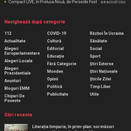
Compact LIVE, în Preluca Nouă, de Perseide Fest
8 AUGUST 2026
Navighează după categorie
112
COVID-19
Război În Ucraina
Actualitate
Cultură
Sănătate
Alegeri
Editorial
Social
Europarlamentare
Educaţie
Sport
Alegeri Locale
Fără Categorie
Știri Externe
Alegeri
Monden
Știri Naționale
Prezidentiale
Opinii
Știrile Zilei
Anunturi
Politică
Timp Liber
Bloguri EMM
Publicitate
Utile
Chipuri De
Poveste
Stiri recente
Literația timpurie, în prim-plan: noi măsuri