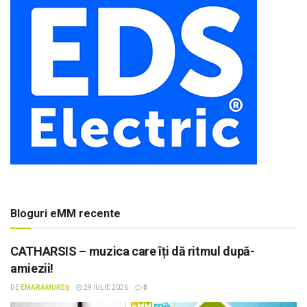
Bloguri eMM recente
CATHARSIS – muzica care îți dă ritmul după-
amiezii!
DE
EMARAMUREȘ
29 IULIE 2026
0