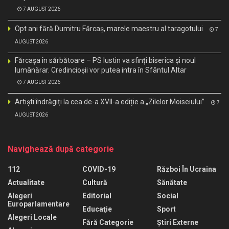
7 AUGUST 2026
Opt ani fără Dumitru Fărcaș, marele maestru al taragotului
7
AUGUST 2026
Fărcașa în sărbătoare – PS Iustin va sfinți biserica și noul
lumânărar. Credincioșii vor putea intra în Sfântul Altar
7 AUGUST 2026
Artiști îndrăgiți la cea de-a XVII-a ediție a „Zilelor Moiseiului”
7
AUGUST 2026
Navighează după categorie
112
COVID-19
Război În Ucraina
Actualitate
Cultură
Sănătate
Alegeri
Editorial
Social
Europarlamentare
Educaţie
Sport
Alegeri Locale
Fără Categorie
Știri Externe