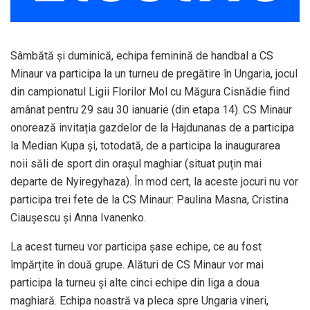
Sâmbătă și duminică, echipa feminină de handbal a CS
Minaur va participa la un turneu de pregătire în Ungaria, jocul
din campionatul Ligii Florilor Mol cu Măgura Cisnădie fiind
amânat pentru 29 sau 30 ianuarie (din etapa 14). CS Minaur
onorează invitația gazdelor de la Hajdunanas de a participa
la Median Kupa și, totodată, de a participa la inaugurarea
noii săli de sport din orașul maghiar (situat puțin mai
departe de Nyiregyhaza). În mod cert, la aceste jocuri nu vor
participa trei fete de la CS Minaur: Paulina Masna, Cristina
Ciaușescu și Anna Ivanenko.
La acest turneu vor participa șase echipe, ce au fost
împărțite în două grupe. Alături de CS Minaur vor mai
participa la turneu și alte cinci echipe din liga a doua
maghiară. Echipa noastră va pleca spre Ungaria vineri,