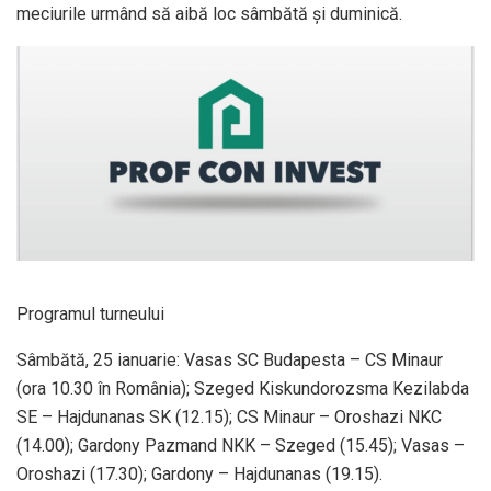
meciurile urmând să aibă loc sâmbătă și duminică.
Programul turneului
Sâmbătă, 25 ianuarie: Vasas SC Budapesta – CS Minaur
(ora 10.30 în România); Szeged Kiskundorozsma Kezilabda
SE – Hajdunanas SK (12.15); CS Minaur – Oroshazi NKC
(14.00); Gardony Pazmand NKK – Szeged (15.45); Vasas –
Oroshazi (17.30); Gardony – Hajdunanas (19.15).