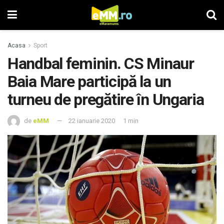
Acasa
Sport
Handbal feminin. CS Minaur
Baia Mare participă la un
turneu de pregătire în Ungaria
de
eMM
22 ianuarie 2020
1 min