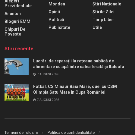
Alegeri
Monden
Știri Naționale
Prezidentiale
Opinii
Știrile Zilei
Anunturi
Politică
Timp Liber
Bloguri EMM
Publicitate
Utile
Chipuri De
Poveste
Stiri recente
Lucrări de reparații la rețeaua publică de
alimentare cu apă între calea ferată și Italsofa
7 AUGUST 2026
Fotbal. CS Minaur Baia Mare, duel cu CSM
Olimpia Satu Mare în Cupa României
7 AUGUST 2026
Termeni de folosire
Politica de confidentialitate