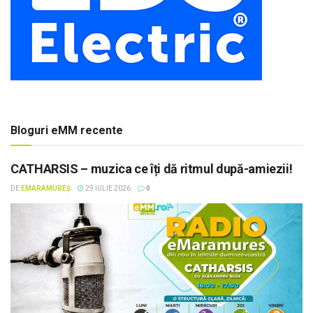
Bloguri eMM recente
CATHARSIS – muzica ce îți dă ritmul după-amiezii!
DE
EMARAMUREȘ
29 IULIE 2026
0