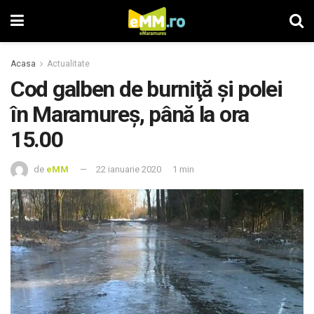
Acasa
Actualitate
Cod galben de burniţă şi polei
în Maramureş, până la ora
15.00
de
eMM
22 ianuarie 2020
1 min