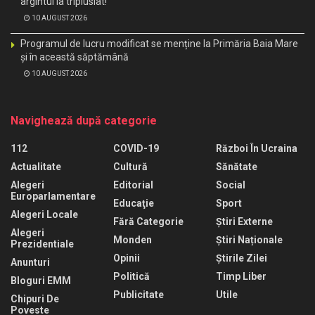
argintul la tripluslat!
10 AUGUST 2026
Programul de lucru modificat se menține la Primăria Baia Mare
și în această săptămână
10 AUGUST 2026
Navighează după categorie
112
COVID-19
Război În Ucraina
Actualitate
Cultură
Sănătate
Alegeri
Editorial
Social
Europarlamentare
Educaţie
Sport
Alegeri Locale
Fără Categorie
Știri Externe
Alegeri
Monden
Știri Naționale
Prezidentiale
Opinii
Știrile Zilei
Anunturi
Politică
Timp Liber
Bloguri EMM
Publicitate
Utile
Chipuri De
Poveste