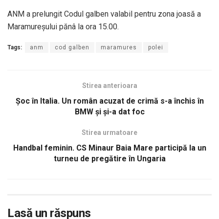
ANM a prelungit Codul galben valabil pentru zona joasă a
Maramureşului pănâ la ora 15.00.
Tags:
anm
cod galben
maramures
polei
Stirea anterioara
Şoc în Italia. Un român acuzat de crimă s-a închis în
BMW și și-a dat foc
Stirea urmatoare
Handbal feminin. CS Minaur Baia Mare participă la un
turneu de pregătire în Ungaria
Lasă un răspuns