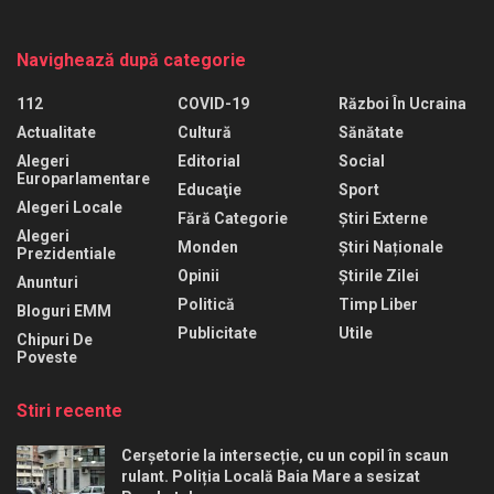
Navighează după categorie
112
COVID-19
Război În Ucraina
Actualitate
Cultură
Sănătate
Alegeri
Editorial
Social
Europarlamentare
Educaţie
Sport
Alegeri Locale
Fără Categorie
Știri Externe
Alegeri
Monden
Știri Naționale
Prezidentiale
Opinii
Știrile Zilei
Anunturi
Politică
Timp Liber
Bloguri EMM
Publicitate
Utile
Chipuri De
Poveste
Stiri recente
Cerșetorie la intersecție, cu un copil în scaun
rulant. Poliția Locală Baia Mare a sesizat