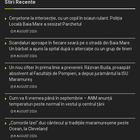
Stiri Recente
Cerșetorie la intersecție, cu un copil în scaun rulant. Poliția
Locală Baia Mare a sesizat Parchetul
8 AUGUST 2026
Scandaluri aproape în fiecare seară pe o stradă din Baia Mare.
Un bărbat a ajuns la spital după o altercație cu un grup de tineri
8 AUGUST 2026
Un nou ofițer în prima linie a prevenirii. Răzvan Buda, proaspăt
absolvent al Facultății de Pompieri, a depus jurământul la ISU
Maramureș
8 AUGUST 2026
Cum va fi vremea până în septembrie – ANM anunță
temperaturi peste normal în vestul și centrul țării
8 AUGUST 2026
„Comorile Izei” duc cântecul și tradițiile maramureșene peste
Ocean, la Cleveland
8 AUGUST 2026