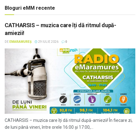
Bloguri eMM recente
CATHARSIS – muzica care îți dă ritmul după-
amiezii!
DE
EMARAMUREȘ
29 IULIE 2026
0
CATHARSIS – muzica care îți dă ritmul după-amiezii! În fiecare zi,
de luni până vineri, între orele 16:00 și 17:00,...