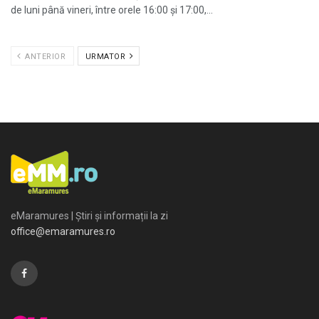
de luni până vineri, între orele 16:00 și 17:00,...
ANTERIOR
URMATOR
eMaramures | Știri și informații la zi
office@emaramures.ro