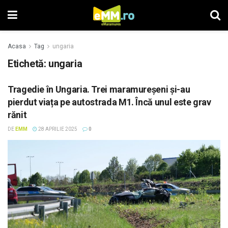
Acasa
Tag
ungaria
Etichetă: ungaria
Tragedie în Ungaria. Trei maramureșeni și-au
pierdut viața pe autostrada M1. Încă unul este grav
rănit
DE
EMM
28 APRILIE 2025
0