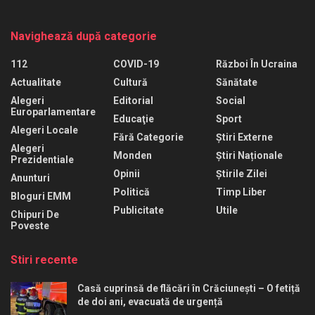
Navighează după categorie
112
COVID-19
Război În Ucraina
Actualitate
Cultură
Sănătate
Alegeri
Editorial
Social
Europarlamentare
Educaţie
Sport
Alegeri Locale
Fără Categorie
Știri Externe
Alegeri
Monden
Știri Naționale
Prezidentiale
Opinii
Știrile Zilei
Anunturi
Politică
Timp Liber
Bloguri EMM
Publicitate
Utile
Chipuri De
Poveste
Stiri recente
Casă cuprinsă de flăcări în Crăciunești – O fetiță
de doi ani, evacuată de urgență