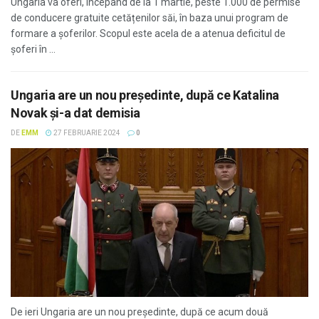
Ungaria va oferi, începând de la 1 martie, peste 1.000 de permise
de conducere gratuite cetățenilor săi, în baza unui program de
formare a șoferilor. Scopul este acela de a atenua deficitul de
șoferi în ...
Ungaria are un nou președinte, după ce Katalina
Novak şi-a dat demisia
DE
EMM
27 FEBRUARIE 2024
0
De ieri Ungaria are un nou preşedinte, după ce acum două