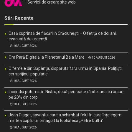
– Servicii de creare site web
Stiri Recente
Casă cuprinsă de flăcări în Crăciunești – O fetiță de doi ani,
evacuată de urgență
10 AUGUST 2026
Ora Pară Digitală la Planetariul Baia Mare
10 AUGUST 2026
O femeie din Săpânța, dispărută fără urmă în Spania. Polițiștii
cer sprijinul populației
10 AUGUST 2026
Incendiu puternic în Nistru, două persoane rănite, una cu arsuri
pe 20% din corp
10 AUGUST 2026
Jean Piaget, savantul care a schimbat felul în care înțelegem
mintea copilului, omagiat la Biblioteca „Petre Dulfu”
10 AUGUST 2026