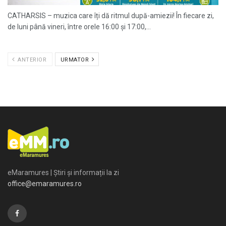
CATHARSIS – muzica care îți dă ritmul după-amiezii! În fiecare zi,
de luni până vineri, între orele 16:00 și 17:00,...
ANTERIOR
URMATOR
eMaramures | Știri și informații la zi
office@emaramures.ro