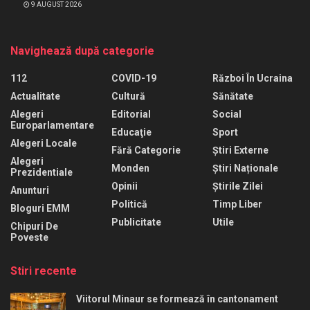
9 AUGUST 2026
Navighează după categorie
112
COVID-19
Război În Ucraina
Actualitate
Cultură
Sănătate
Alegeri
Editorial
Social
Europarlamentare
Educaţie
Sport
Alegeri Locale
Fără Categorie
Știri Externe
Alegeri
Monden
Știri Naționale
Prezidentiale
Opinii
Știrile Zilei
Anunturi
Politică
Timp Liber
Bloguri EMM
Publicitate
Utile
Chipuri De
Poveste
Stiri recente
Viitorul Minaur se formează în cantonament