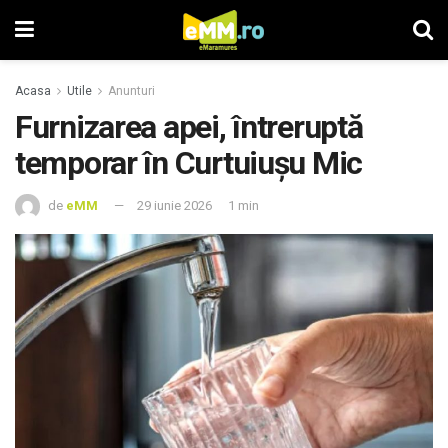
Acasa
Utile
Anunturi
Furnizarea apei, întreruptă
temporar în Curtuiușu Mic
de
eMM
29 iunie 2026
1 min