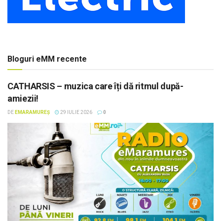
Bloguri eMM recente
CATHARSIS – muzica care îți dă ritmul după-
amiezii!
DE
EMARAMUREȘ
29 IULIE 2026
0