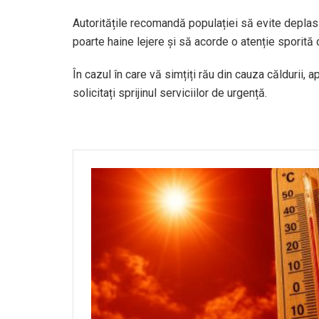
Autoritățile recomandă populației să evite deplasă
poarte haine lejere și să acorde o atenție sporită c
În cazul în care vă simțiți rău din cauza căldurii, 
solicitați sprijinul serviciilor de urgență.