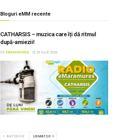
Bloguri eMM recente
CATHARSIS – muzica care îți dă ritmul
după-amiezii!
DE
EMARAMUREȘ
29 IULIE 2026
ANTERIOR
URMATOR