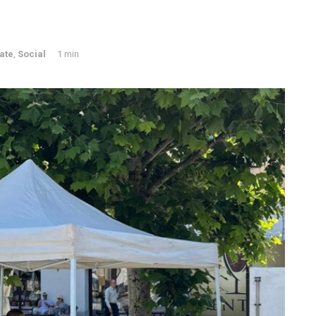
ate
,
Social
1 min