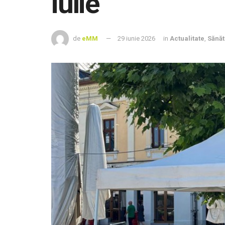
iulie
de
eMM
29 iunie 2026
in
Actualitate
,
Sănăt