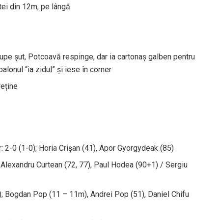
tei din 12m, pe lângă
Ciupe șut, Potcoavă respinge, dar ia cartonaș galben pentru
alonul “ia zidul” și iese în corner
reține
 2-0 (1-0); Horia Crișan (41), Apor Gyorgydeak (85)
; Alexandru Curtean (72, 77), Paul Hodea (90+1) / Sergiu
0); Bogdan Pop (11 – 11m), Andrei Pop (51), Daniel Chifu