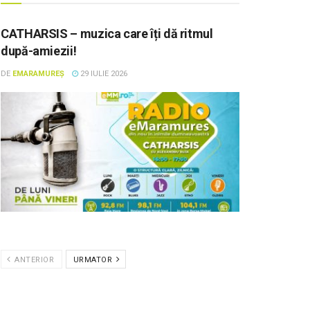
CATHARSIS – muzica care îți dă ritmul
după-amiezii!
DE
EMARAMUREȘ
29 IULIE 2026
ANTERIOR
URMATOR