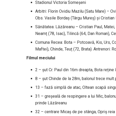
Stadionul Victoria Someșeni
Arbitri: Florin Ovidiu Mazilu (Satu Mare) – O
Obs. Vasile Bordaș (Târgu Mureș) și Cristian 
Sănătatea: Lăzăreanu – Cristian Paul, Matei, R
Neamț (78, Isac), Tilincă (64, Dan Roman), C
Comuna Recea: Bota – Potcoavă, Kis, Urs, Co
Maftei), Chinde, Teuț (72, Brata). Antrenori: 
Filmul meciului
2 – șut Cr. Paul din 16m dreapta, Bota reține 
8 – șut Chinde de la 28m, balonul trece mult
13 – fază simplă de atac, Oltean scapă singu
31 – greșeală de respingere a lui Mic, balonul
prinde Lăzăreanu
32 – centrare Micaș de pe stânga, Opriș reia