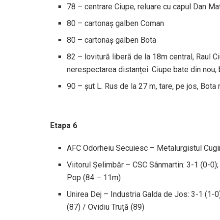
78 – centrare Ciupe, reluare cu capul Dan Ma
80 – cartonaș galben Coman
80 – cartonaș galben Bota
82 – lovitură liberă de la 18m central, Raul 
nerespectarea distanței. Ciupe bate din nou, b
90 – șut L. Rus de la 27 m, tare, pe jos, Bota 
Etapa 6
AFC Odorheiu Secuiesc – Metalurgistul Cugir:
Viitorul Șelimbăr – CSC Sânmartin: 3-1 (0-0)
Pop (84 – 11m)
Unirea Dej – Industria Galda de Jos: 3-1 (1-
(87) / Ovidiu Truță (89)