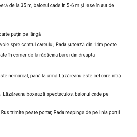
iberă de la 35 m, balonul cade în 5-6 m și iese în aut de
oarte puțin pe lângă
 vole spre centrul careului, Rada șutează din 14m peste
ate în corner de la rădăcina barei din dreapta
ste nemarcat, până la urmă Lăzăreanu este cel care intră
ga, Lăzăreanu boxează spectaculos, balonul cade pe
. Rus trimite peste portar, Rada respinge de pe linia porții