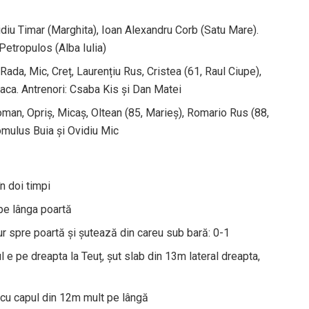
vidiu Timar (Marghita), Ioan Alexandru Corb (Satu Mare).
Petropulos (Alba Iulia)
ada, Mic, Creț, Laurențiu Rus, Cristea (61, Raul Ciupe),
eaca. Antrenori: Csaba Kis și Dan Matei
man, Opriș, Micaș, Oltean (85, Marieș), Romario Rus (88,
Romulus Buia și Ovidiu Mic
în doi timpi
 pe lânga poartă
r spre poartă și șutează din careu sub bară: 0-1
 e pe dreapta la Teuț, șut slab din 13m lateral dreapta,
 cu capul din 12m mult pe lângă