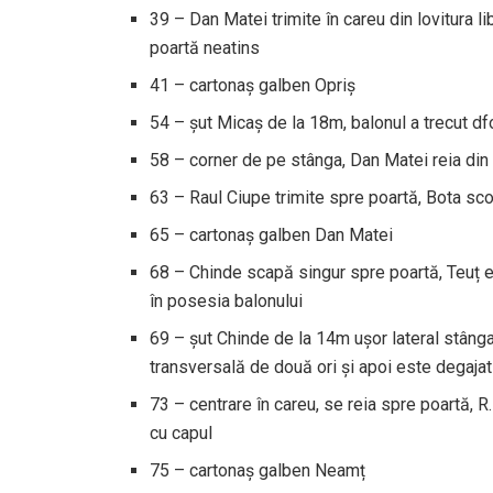
39 – Dan Matei trimite în careu din lovitura l
poartă neatins
41 – cartonaș galben Opriș
54 – șut Micaș de la 18m, balonul a trecut df
58 – corner de pe stânga, Dan Matei reia din
63 – Raul Ciupe trimite spre poartă, Bota sco
65 – cartonaș galben Dan Matei
68 – Chinde scapă singur spre poartă, Teuț e
în posesia balonului
69 – șut Chinde de la 14m ușor lateral stân
transversală de două ori și apoi este degajat
73 – centrare în careu, se reia spre poartă, R
cu capul
75 – cartonaș galben Neamț