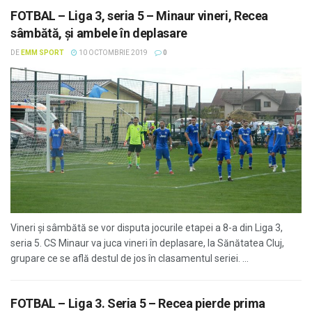
FOTBAL – Liga 3, seria 5 – Minaur vineri, Recea
sâmbătă, și ambele în deplasare
DE
EMM SPORT
10 OCTOMBRIE 2019
0
Vineri și sâmbătă se vor disputa jocurile etapei a 8-a din Liga 3,
seria 5. CS Minaur va juca vineri în deplasare, la Sănătatea Cluj,
grupare ce se află destul de jos în clasamentul seriei. ...
FOTBAL – Liga 3. Seria 5 – Recea pierde prima