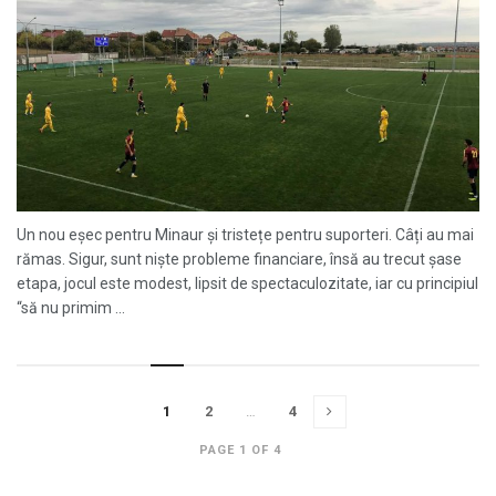
Un nou eșec pentru Minaur și tristețe pentru suporteri. Câți au mai
rămas. Sigur, sunt niște probleme financiare, însă au trecut șase
etapa, jocul este modest, lipsit de spectaculozitate, iar cu principiul
“să nu primim ...
1
2
…
4
PAGE 1 OF 4