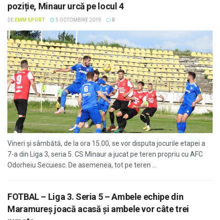
poziție, Minaur urcă pe locul 4
DE
EMM SPORT
5 OCTOMBRIE 2019
0
Vineri și sâmbătă, de la ora 15.00, se vor disputa jocurile etapei a
7-a din Liga 3, seria 5. CS Minaur a jucat pe teren propriu cu AFC
Odorheiu Secuiesc. De asemenea, tot pe teren ...
FOTBAL – Liga 3. Seria 5 – Ambele echipe din
Maramureș joacă acasă și ambele vor câte trei