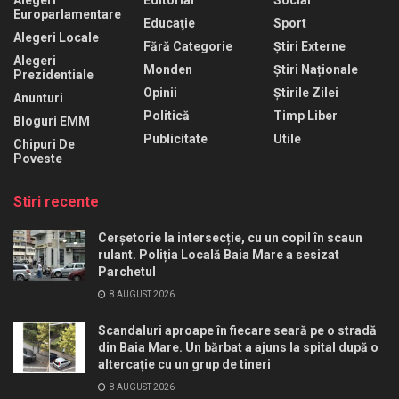
Europarlamentare
Educaţie
Sport
Alegeri Locale
Fără Categorie
Știri Externe
Alegeri
Monden
Știri Naționale
Prezidentiale
Opinii
Știrile Zilei
Anunturi
Politică
Timp Liber
Bloguri EMM
Publicitate
Utile
Chipuri De
Poveste
Stiri recente
Cerșetorie la intersecție, cu un copil în scaun
rulant. Poliția Locală Baia Mare a sesizat
Parchetul
8 AUGUST 2026
Scandaluri aproape în fiecare seară pe o stradă
din Baia Mare. Un bărbat a ajuns la spital după o
altercație cu un grup de tineri
8 AUGUST 2026