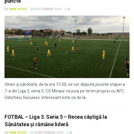
puncte
DE
EMM SPORT
4 OCTOMBRIE 2019
0
Vineri și sâmbătă, de la ora 15.00, se vor disputa jocurile etapei a
7-a din Liga 3, seria 5. CS Minaur va juca pe teren propriu cu AFC
Odorheiu Secuiesc. Interesant este că de la ...
FOTBAL – Liga 3. Seria 5 – Recea câștigă la
Sănătatea și rămâne lideră
DE
EMM SPORT
30 SEPTEMBRIE 2019
0