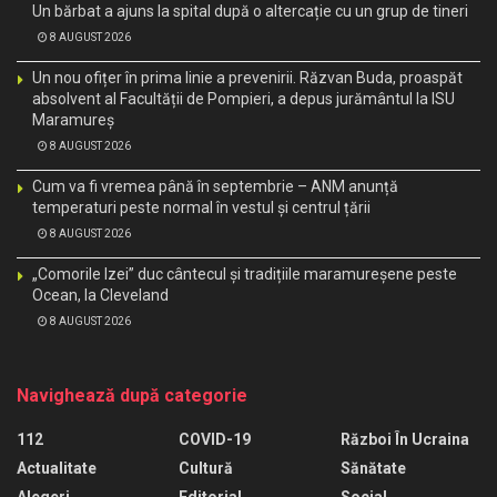
Un bărbat a ajuns la spital după o altercație cu un grup de tineri
8 AUGUST 2026
Un nou ofițer în prima linie a prevenirii. Răzvan Buda, proaspăt
absolvent al Facultății de Pompieri, a depus jurământul la ISU
Maramureș
8 AUGUST 2026
Cum va fi vremea până în septembrie – ANM anunță
temperaturi peste normal în vestul și centrul țării
8 AUGUST 2026
„Comorile Izei” duc cântecul și tradițiile maramureșene peste
Ocean, la Cleveland
8 AUGUST 2026
Navighează după categorie
112
COVID-19
Război În Ucraina
Actualitate
Cultură
Sănătate
Alegeri
Editorial
Social