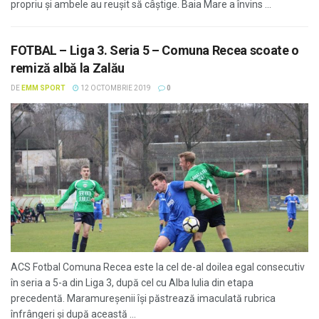
propriu și ambele au reușit să câștige. Baia Mare a învins ...
FOTBAL – Liga 3. Seria 5 – Comuna Recea scoate o
remiză albă la Zalău
DE
EMM SPORT
12 OCTOMBRIE 2019
0
ACS Fotbal Comuna Recea este la cel de-al doilea egal consecutiv
în seria a 5-a din Liga 3, după cel cu Alba Iulia din etapa
precedentă. Maramureșenii își păstrează imaculată rubrica
înfrângeri și după această ...