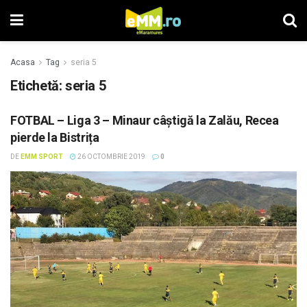
Acasa
Tag
seria 5
Etichetă: seria 5
FOTBAL – Liga 3 – Minaur câștigă la Zalău, Recea
pierde la Bistrița
DE
EMM SPORT
26 OCTOMBRIE 2019
0