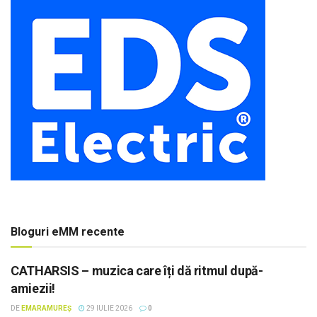
Bloguri eMM recente
CATHARSIS – muzica care îți dă ritmul după-
amiezii!
DE
EMARAMUREȘ
29 IULIE 2026
0