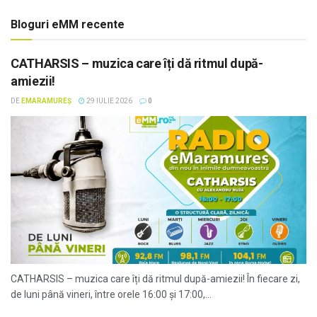
Bloguri eMM recente
CATHARSIS – muzica care îți dă ritmul după-
amiezii!
DE
EMARAMUREȘ
29 IULIE 2026
0
CATHARSIS – muzica care îți dă ritmul după-amiezii! În fiecare zi,
de luni până vineri, între orele 16:00 și 17:00,...