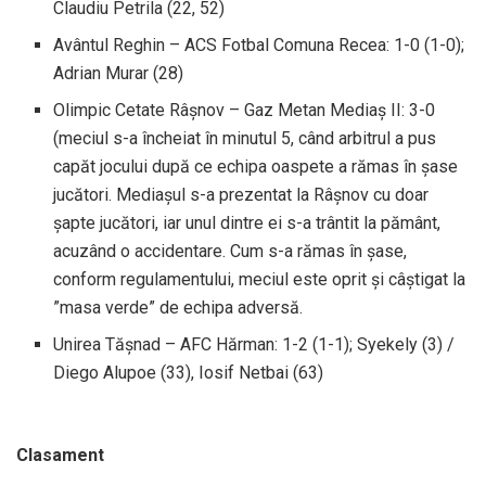
Claudiu Petrila (22, 52)
Avântul Reghin – ACS Fotbal Comuna Recea: 1-0 (1-0);
Adrian Murar (28)
Olimpic Cetate Râșnov – Gaz Metan Mediaș II: 3-0
(meciul s-a încheiat în minutul 5, când arbitrul a pus
capăt jocului după ce echipa oaspete a rămas în şase
jucători. Mediaşul s-a prezentat la Râşnov cu doar
şapte jucători, iar unul dintre ei s-a trântit la pământ,
acuzând o accidentare. Cum s-a rămas în şase,
conform regulamentului, meciul este oprit şi câştigat la
”masa verde” de echipa adversă.
Unirea Tășnad – AFC Hărman: 1-2 (1-1); Syekely (3) /
Diego Alupoe (33), Iosif Netbai (63)
Clasament