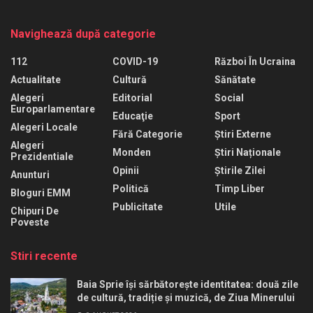
Navighează după categorie
112
COVID-19
Război În Ucraina
Actualitate
Cultură
Sănătate
Alegeri
Editorial
Social
Europarlamentare
Educaţie
Sport
Alegeri Locale
Fără Categorie
Știri Externe
Alegeri
Monden
Știri Naționale
Prezidentiale
Opinii
Știrile Zilei
Anunturi
Politică
Timp Liber
Bloguri EMM
Publicitate
Utile
Chipuri De
Poveste
Stiri recente
Baia Sprie își sărbătorește identitatea: două zile
de cultură, tradiție și muzică, de Ziua Minerului