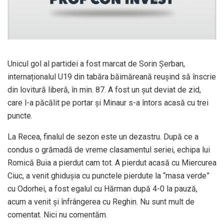
Unicul gol al partidei a fost marcat de Sorin Șerban,
internaționalul U19 din tabăra băimăreană reușind să înscrie
din lovitură liberă, în min. 87. A fost un șut deviat de zid,
care l-a păcălit pe portar și Minaur s-a întors acasă cu trei
puncte.
La Recea, finalul de sezon este un dezastru. După ce a
condus o grămadă de vreme clasamentul seriei, echipa lui
Romică Buia a pierdut cam tot. A pierdut acasă cu Miercurea
Ciuc, a venit ghidușia cu punctele pierdute la “masa verde”
cu Odorhei, a fost egalul cu Hărman după 4-0 la pauză,
acum a venit și înfrângerea cu Reghin. Nu sunt mult de
comentat. Nici nu comentăm.