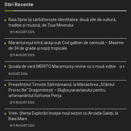
Stiri Recente
Baia Sprie își sărbătorește identitatea: două zile de cultură,
tradiție și muzică, de Ziua Minerului
9 AUGUST 2026
Maramureșul intră iarăși sub Cod galben de caniculă – Maxime
de 34 de grade și nopți tropicale
9 AUGUST 2026
Școala de vară MERITO Maramureș revine cu o nouă ediție
9
AUGUST 2026
Preasfințitul Timotei Sătmăreanul, la Mănăstirea „Sfântul
Proroc Ilie” Dragomirești – Slujba parastasului pentru
arhimandritul Sofronie Perța
9 AUGUST 2026
Volei. Știința Explorări începe noul sezon cu Arcada Galați, la
Baia Mare
9 AUGUST 2026