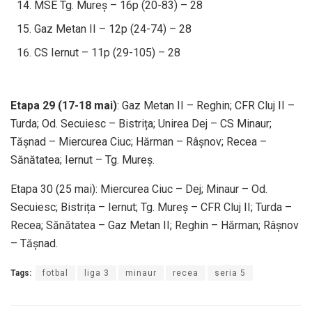
MSE Tg. Mureș – 16p (20-83) – 28
Gaz Metan II – 12p (24-74) – 28
CS Iernut – 11p (29-105) – 28
Etapa 29 (17-18 mai)
: Gaz Metan II – Reghin; CFR Cluj II –
Turda; Od. Secuiesc – Bistrița; Unirea Dej – CS Minaur;
Tășnad – Miercurea Ciuc; Hărman – Râșnov; Recea –
Sănătatea; Iernut – Tg. Mureș.
Etapa 30 (25 mai): Miercurea Ciuc – Dej; Minaur – Od.
Secuiesc; Bistrița – Iernut; Tg. Mureș – CFR Cluj II; Turda –
Recea; Sănătatea – Gaz Metan II; Reghin – Hărman; Râșnov
– Tășnad.
Tags:
fotbal
liga 3
minaur
recea
seria 5