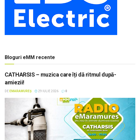
Bloguri eMM recente
CATHARSIS – muzica care îți dă ritmul după-
amiezii!
DE
EMARAMUREȘ
29 IULIE 2026
0