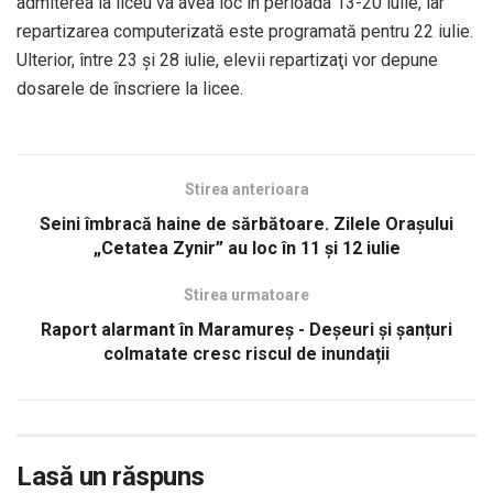
admiterea la liceu va avea loc în perioada 13-20 iulie, iar
repartizarea computerizată este programată pentru 22 iulie.
Ulterior, între 23 şi 28 iulie, elevii repartizaţi vor depune
dosarele de înscriere la licee.
Stirea anterioara
Seini îmbracă haine de sărbătoare. Zilele Orașului
„Cetatea Zynir” au loc în 11 și 12 iulie
Stirea urmatoare
Raport alarmant în Maramureș - Deșeuri și șanțuri
colmatate cresc riscul de inundații
Lasă un răspuns