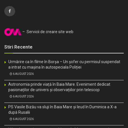
– Servicii de creare site web
Stiri Recente
Urmărire ca în filme în Borșa – Un șofer cu permisul suspendat
a intrat cu mașina în autospeciala Poliției
6 AUGUST 2026
Astronomia prinde viață în Baia Mare. Eveniment dedicat
pasionaților de univers și observațiilor prin telescop
6 AUGUST 2026
PS Vasile Bizău va sluji în Baia Mare și Ieud în Duminica a X-a
după Rusalii
6 AUGUST 2026