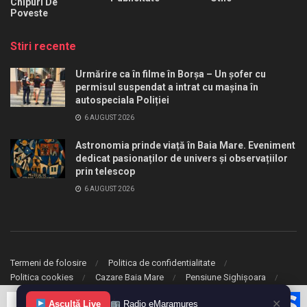
Chipuri De
Poveste
Stiri recente
Urmărire ca în filme în Borșa – Un șofer cu
permisul suspendat a intrat cu mașina în
autospeciala Poliției
6 AUGUST 2026
Astronomia prinde viață în Baia Mare. Eveniment
dedicat pasionaților de univers și observațiilor
prin telescop
6 AUGUST 2026
Termeni de folosire
Politica de confidentialitate
Politica cookies
Cazare Baia Mare
Pensiune Sighișoara
✕
© 2020 eMaramures. Toate drepturile rezervate.
Ascultă Live
Radio eMaramureș