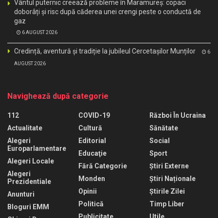
Vântul puternic creează probleme în Maramureș: copaci
doborâți și risc după căderea unei crengi peste o conductă de
gaz
6 AUGUST 2026
Credință, aventură și tradiție la jubileul Cercetașilor Munților
6
AUGUST 2026
Navighează după categorie
112
COVID-19
Război În Ucraina
Actualitate
Cultură
Sănătate
Alegeri
Editorial
Social
Europarlamentare
Educaţie
Sport
Alegeri Locale
Fără Categorie
Știri Externe
Alegeri
Monden
Știri Naționale
Prezidentiale
Opinii
Știrile Zilei
Anunturi
Politică
Timp Liber
Bloguri EMM
Publicitate
Utile