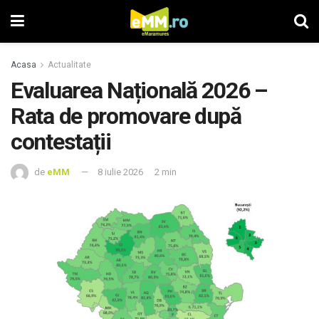
Acasa
Actualitate
Evaluarea Națională 2026 –
Rata de promovare după
contestații
de
eMM
8 iulie 2026
2 min