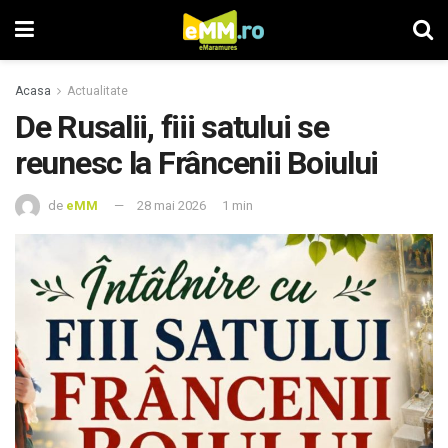
Acasa
Actualitate
De Rusalii, fiii satului se
reunesc la Frâncenii Boiului
de
eMM
28 mai 2026
1 min