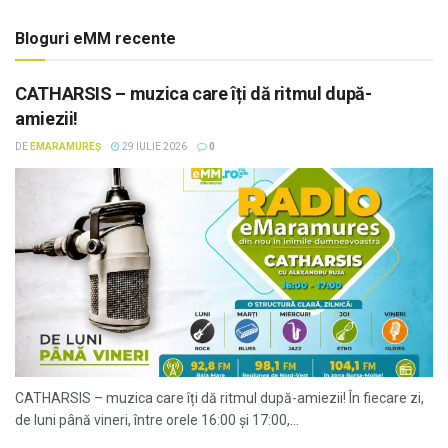
Bloguri eMM recente
CATHARSIS – muzica care îți dă ritmul după-
amiezii!
DE
EMARAMUREȘ
29 IULIE 2026
0
CATHARSIS – muzica care îți dă ritmul după-amiezii! În fiecare zi,
de luni până vineri, între orele 16:00 și 17:00,...