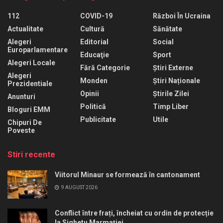
112
COVID-19
Război În Ucraina
Actualitate
Cultură
Sănătate
Alegeri
Editorial
Social
Europarlamentare
Educaţie
Sport
Alegeri Locale
Fără Categorie
Știri Externe
Alegeri
Monden
Știri Naționale
Prezidentiale
Opinii
Știrile Zilei
Anunturi
Politică
Timp Liber
Bloguri EMM
Publicitate
Utile
Chipuri De
Poveste
Stiri recente
Viitorul Minaur se formează în cantonament
9 AUGUST 2026
Conflict între frați, încheiat cu ordin de protecție
la Sighetu Marmației