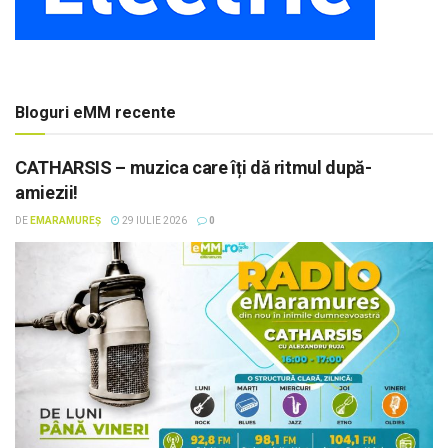
Bloguri eMM recente
CATHARSIS – muzica care îți dă ritmul după-
amiezii!
DE
EMARAMUREȘ
29 IULIE 2026
0