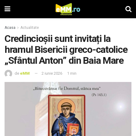
Acasa
Actualitate
Credincioșii sunt invitați la
hramul Bisericii greco-catolice
„Sfântul Anton” din Baia Mare
de
eMM
2 iunie 2026
1 min