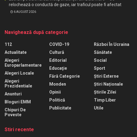
relochează o conductă de gaze, iar traficul poate fi afectat
6 AUGUST 2026
Navighează după categorie
112
COVID-19
Război În Ucraina
Actualitate
Cultură
Sănătate
Alegeri
Editorial
Social
Europarlamentare
Educaţie
Sport
Alegeri Locale
Fără Categorie
Știri Externe
Alegeri
Monden
Știri Naționale
Prezidentiale
Opinii
Știrile Zilei
Anunturi
Politică
Timp Liber
Bloguri EMM
Publicitate
Utile
Chipuri De
Poveste
Stiri recente