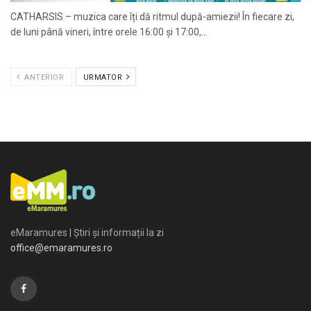
CATHARSIS – muzica care îți dă ritmul după-amiezii! În fiecare zi,
de luni până vineri, între orele 16:00 și 17:00,...
ANTERIOR
URMATOR
eMaramures | Știri și informații la zi
office@emaramures.ro