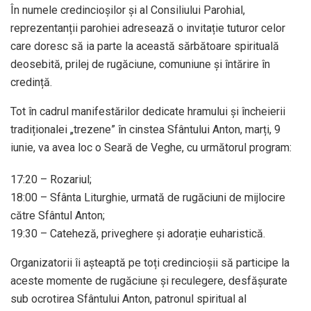
În numele credincioșilor și al Consiliului Parohial,
reprezentanții parohiei adresează o invitație tuturor celor
care doresc să ia parte la această sărbătoare spirituală
deosebită, prilej de rugăciune, comuniune și întărire în
credință.
Tot în cadrul manifestărilor dedicate hramului și încheierii
tradiționalei „trezene” în cinstea Sfântului Anton, marți, 9
iunie, va avea loc o Seară de Veghe, cu următorul program:
17:20 – Rozariul;
18:00 – Sfânta Liturghie, urmată de rugăciuni de mijlocire
către Sfântul Anton;
19:30 – Cateheză, priveghere și adorație euharistică.
Organizatorii îi așteaptă pe toți credincioșii să participe la
aceste momente de rugăciune și reculegere, desfășurate
sub ocrotirea Sfântului Anton, patronul spiritual al