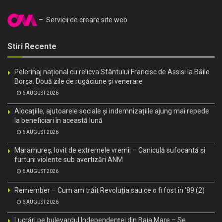
– Servicii de creare site web
Stiri Recente
Pelerinaj național cu relicva Sfântului Francisc de Assisi la Băile
Borșa. Două zile de rugăciune și venerare
6 AUGUST 2026
Alocațiile, ajutoarele sociale și indemnizațiile ajung mai repede
la beneficiari în această lună
6 AUGUST 2026
Maramureș, lovit de extremele vremii – Caniculă sufocantă și
furtuni violente sub avertizări ANM
6 AUGUST 2026
Remember – Cum am trăit Revoluția sau ce o fi fost în ’89 (2)
6 AUGUST 2026
Lucrări pe bulevardul Independenței din Baia Mare – Se