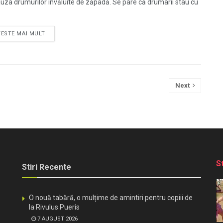
auza drumurilor învăluite de zăpadă. Se pare că drumarii stau cu
TESTE MAI MULT
Next
S
Stiri Recente
O nouă tabără, o mulțime de amintiri pentru copiii de
la Rivulus Pueris
7 AUGUST 2026