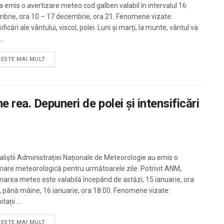
 emis o avertizare meteo cod galben valabil în intervalul 16
brie, ora 10 – 17 decembrie, ora 21. Fenomene vizate:
ificări ale vântului, viscol, polei. Luni și marți, la munte, vântul va
..
TESTE MAI MULT
rea. Depuneri de polei și intensificări
aliștii Administrației Naționale de Meteorologie au emis o
mare meteorologică pentru următoarele zile. Potrivit ANM,
marea meteo este valabilă începând de astăzi, 15 ianuarie, ora
, până mâine, 16 ianuarie, ora 18:00. Fenomene vizate:
tații ...
TESTE MAI MULT