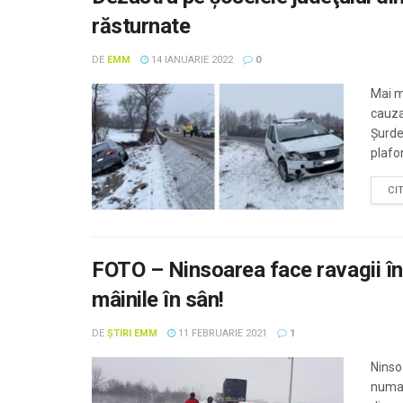
răsturnate
DE
EMM
14 IANUARIE 2022
0
Mai m
cauza
Șurde
plafon.
CI
FOTO – Ninsoarea face ravagii în
mâinile în sân!
DE
ȘTIRI EMM
11 FEBRUARIE 2021
1
Ninso
numai