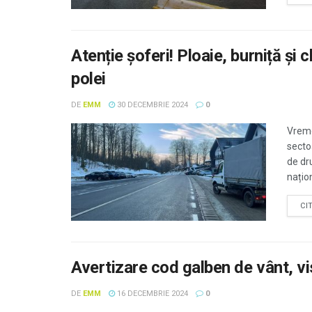
Atenție șoferi! Ploaie, burniță și
polei
DE
EMM
30 DECEMBRIE 2024
0
Vreme
secto
de dr
națion
CI
Avertizare cod galben de vânt, vis
DE
EMM
16 DECEMBRIE 2024
0