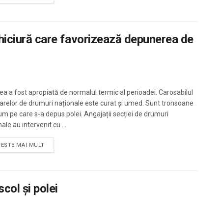
 chiciură care favorizează depunerea de
a a fost apropiată de normalul termic al perioadei. Carosabilul
arelor de drumuri naționale este curat și umed. Sunt tronsoane
um pe care s-a depus polei. Angajații secției de drumuri
ale au intervenit cu ...
TESTE MAI MULT
col și polei