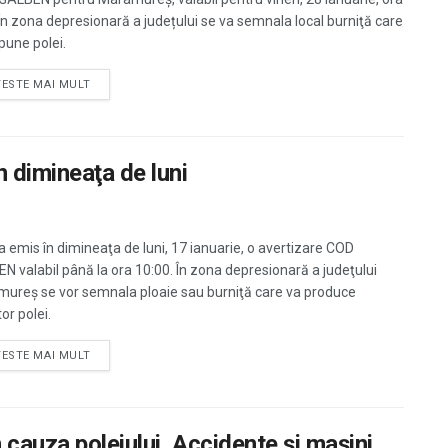
 În zona depresionară a județului se va semnala local burniţă care
pune polei.
TESTE MAI MULT
 dimineaţa de luni
 emis în dimineaţa de luni, 17 ianuarie, o avertizare COD
N valabil până la ora 10:00. În zona depresionară a judeţului
ureş se vor semnala ploaie sau burniţă care va produce
or polei.
TESTE MAI MULT
 cauza poleiului. Accidente şi maşini