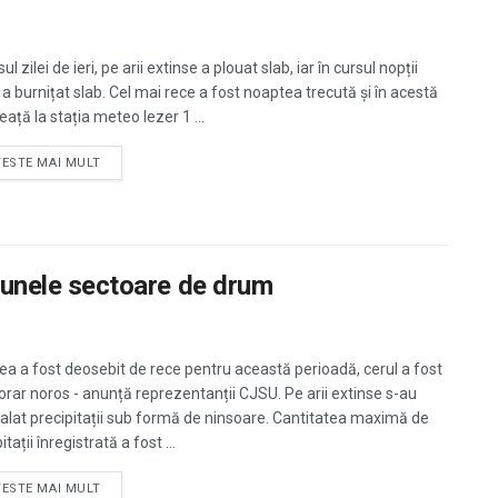
sul zilei de ieri, pe arii extinse a plouat slab, iar în cursul nopții
 a burnițat slab. Cel mai rece a fost noaptea trecută și în acestă
ață la stația meteo Iezer 1 ...
TESTE MAI MULT
pe unele sectoare de drum
a a fost deosebit de rece pentru această perioadă, cerul a fost
rar noros - anunță reprezentanții CJSU. Pe arii extinse s-au
lat precipitații sub formă de ninsoare. Cantitatea maximă de
itații înregistrată a fost ...
TESTE MAI MULT