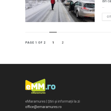
din c
...
CI
1
2
PAGE 1 OF 2
eMaramures | Știri și informații la zi
office@emaramures.ro