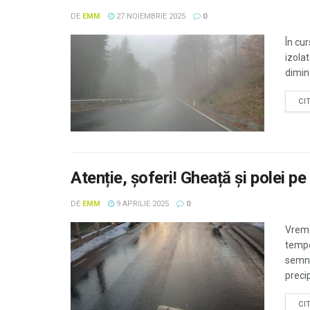
DE
EMM
27 NOIEMBRIE 2025
0
În cur
izolat
dimine
CI
Atenție, șoferi! Gheață și polei 
DE
EMM
9 APRILIE 2025
0
Vreme
tempo
semna
precip
CI