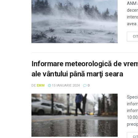
ANM a
decem
intens
avea .
CI
Informare meteorologică de vreme 
ale vântului până marţi seara
DE
EMM
15 IANUARIE 2024
0
Speci
infor
infor
10:00
precipi
CI