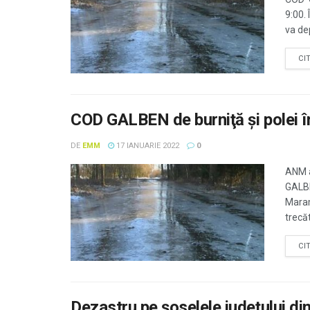
9:00.
va de
CI
COD GALBEN de burniţă şi polei în
DE
EMM
17 IANUARIE 2022
0
ANM a
GALBE
Maram
trecăt
CI
Dezastru pe şoselele judeţului din