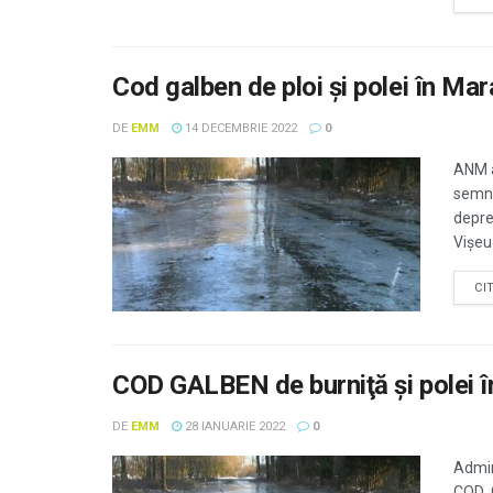
Cod galben de ploi şi polei în Ma
DE
EMM
14 DECEMBRIE 2022
0
ANM a
semna
depre
Vișeu 
CI
COD GALBEN de burniţă şi polei î
DE
EMM
28 IANUARIE 2022
0
Admin
COD G