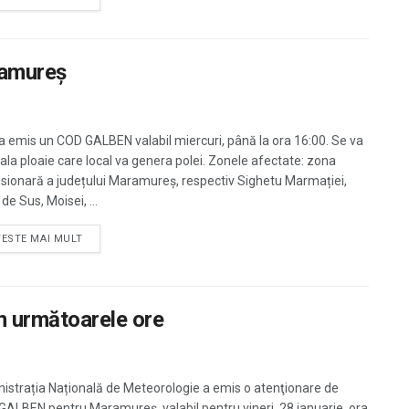
ramureş
 emis un COD GALBEN valabil miercuri, până la ora 16:00. Se va
la ploaie care local va genera polei. Zonele afectate: zona
sionară a județului Maramureş, respectiv Sighetu Marmației,
de Sus, Moisei, ...
TESTE MAI MULT
n următoarele ore
istrația Națională de Meteorologie a emis o atenţionare de
ALBEN pentru Maramureş, valabil pentru vineri, 28 ianuarie, ora