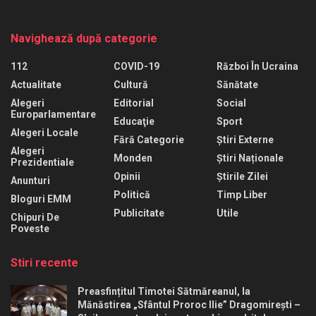
Navighează după categorie
112
COVID-19
Război În Ucraina
Actualitate
Cultură
Sănătate
Alegeri
Editorial
Social
Europarlamentare
Educaţie
Sport
Alegeri Locale
Fără Categorie
Știri Externe
Alegeri
Monden
Știri Naționale
Prezidentiale
Opinii
Știrile Zilei
Anunturi
Politică
Timp Liber
Bloguri EMM
Publicitate
Utile
Chipuri De
Poveste
Stiri recente
Preasfințitul Timotei Sătmăreanul, la
Mănăstirea „Sfântul Proroc Ilie” Dragomirești –