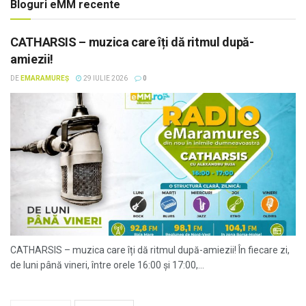
Bloguri eMM recente
CATHARSIS – muzica care îți dă ritmul după-
amiezii!
DE
EMARAMUREȘ
29 IULIE 2026
0
CATHARSIS – muzica care îți dă ritmul după-amiezii! În fiecare zi,
de luni până vineri, între orele 16:00 și 17:00,...