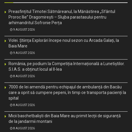
Preasfințitul Timotei Sătmăreanul, la Mănăstirea „Sfântul
Proroc Ilie” Dragomirești – Slujba parastasului pentru
arhimandritul Sofronie Perța
9 AUGUST 2026
Volei. Știința Explorări începe noul sezon cu Arcada Galați, la
Baia Mare
9 AUGUST 2026
România, pe podium la Competiția Internațională a Lunetiștilor.
S.I.A.S. a obținut locul al II-lea
8 AUGUST 2026
7000 de lei amendă pentru echipajul de ambulanță din Bacău
care a oprit să cumpere pepeni, în timp ce transporta pacienți la
spital
8 AUGUST 2026
Micii baschetbaliști din Baia Mare au primit lecții de siguranță
de la jandarmii montani
8 AUGUST 2026